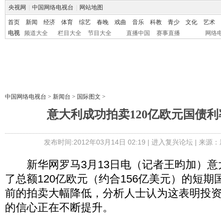
央视网
|
中国网络电视台
|
网站地图
首页
新闻
经济
体育
综艺
春晚
戏曲
音乐
科教
青少
文化
艺术
电视
频道大全
栏目大全
节目大全
直播中国
赛事直播
网络
中国网络电视台
>
新闻台
>
国际图文
>
意大利成功拍卖120亿欧元国债
发布时间:2012年03月14日 02:19 |
进入复兴论坛
| 来源：
新华网罗马3月13日电（记者王昀加）意大
了总额120亿欧元（约合156亿美元）的短
前的拍卖大幅降低，分析人士认为这表明投
的信心正在不断提升。