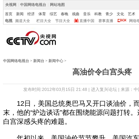
央视网
|
中国网络电视台
|
网站地图
首页
新闻
经济
体育
综艺
春晚
戏曲
音乐
科教
青少
文化
艺术
电视
频道大全
栏目大全
节目大全
直播中国
赛事直播
网络
中国网络电视台
>
新闻台
>
新闻中心
>
高油价令白宫头疼
发布时间:2012年03月15日 21:48 |
进入复兴论坛
| 来源：中
12日，美国总统奥巴马又开口谈油价，而
末，他的“炉边谈话”都在围绕能源问题打转
白宫深感头疼的难题。
年初以来，美国油价节节攀升。美国汽车