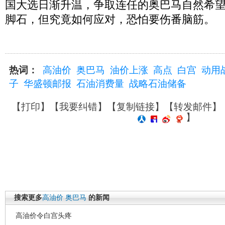
国大选日渐升温，争取连任的奥巴马自然希
脚石，但究竟如何应对，恐怕要伤番脑筋。
热词：
高油价
奥巴马
油价上涨
高点
白宫
动用
子
华盛顿邮报
石油消费量
战略石油储备
【
打印
】【
我要纠错
】【
复制链接
】【
转发邮件
】
】
搜索更多
高油价
奥巴马
的新闻
高油价令白宫头疼