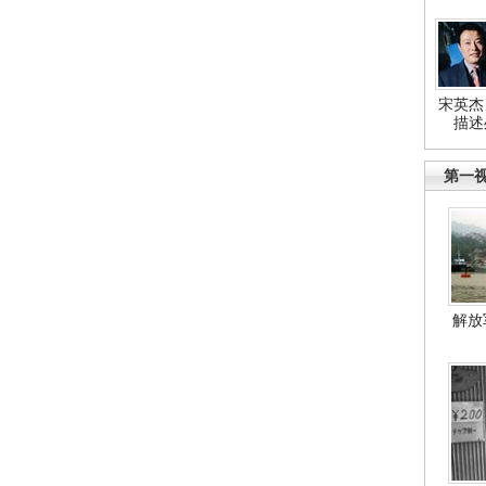
宋英杰
描述
第一
解放