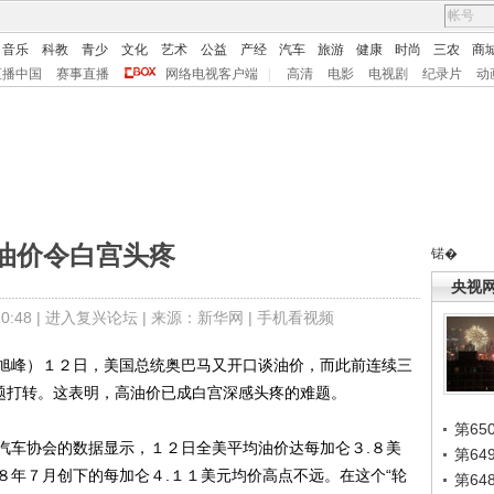
音乐
科教
青少
文化
艺术
公益
产经
汽车
旅游
健康
时尚
三农
商
直播中国
赛事直播
网络电视客户端
|
高清
电影
电视剧
纪录片
动
油价令白宫头疼
锘�
央视
:48 |
进入复兴论坛
| 来源：新华网 |
手机看视频
峰）１２日，美国总统奥巴马又开口谈油价，而此前连续三
问题打转。这表明，高油价已成白宫深感头疼的难题。
第65
车协会的数据显示，１２日全美平均油价达每加仑３.８美
第6
８年７月创下的每加仑４.１１美元均价高点不远。在这个“轮
第6