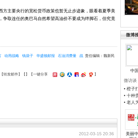
方主要央行的宽松货币政策也暂无止步迹象，眼看着夏季美
，争取连任的奥巴马自然希望高油价不要成为绊脚石，但究竟
微博
宫
动用战略
钱袋子
华盛顿邮报
石油消费量
战
责任编辑：魏新民
中
【
转发邮件
】【
】
【一键分享
】
微访谈
• 橙
• 十
• 老
2012-03-15 20:36
美丽中