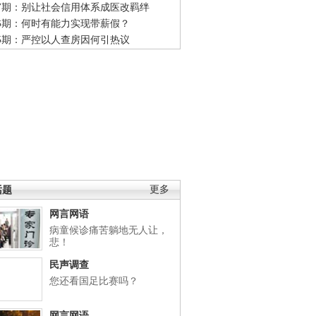
47期：别让社会信用体系成医改羁绊
46期：何时有能力实现带薪假？
45期：严控以人查房因何引热议
话题
更多
网言网语
病童候诊痛苦躺地无人让，
悲！
民声调查
您还看国足比赛吗？
网言网语