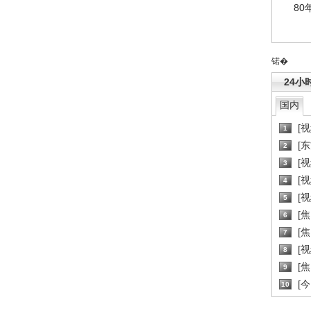
80
锘�
24小
国内
[
1
[
2
[
3
[
4
[
5
[
6
[焦
7
[
8
[
9
[
10