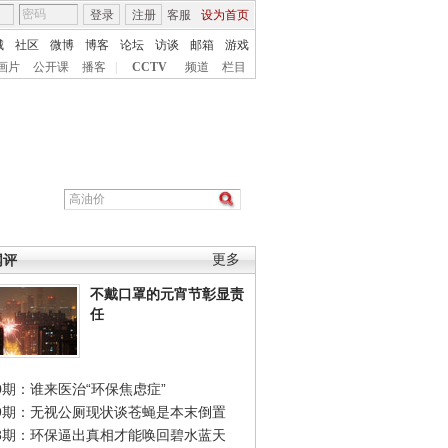
登录
注册
客服
设为首页
城
社区
微博
博客
论坛
访谈
邮箱
游戏
画片
公开课
播客
|
CCTV
频道
栏目
网评
更多
不戴口罩的元宵节彰显责
任
0期：谁来医治“环保焦虑症”
49期：无视公厕现状谈苍蝇是本末倒置
48期：环保逼出真相才能唤回碧水蓝天