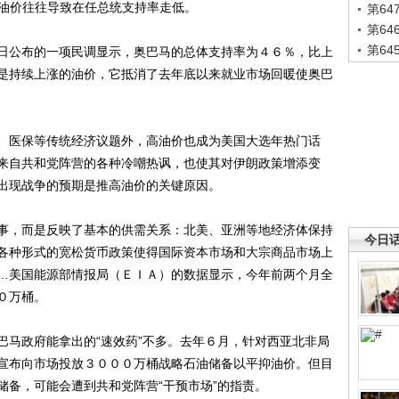
高油价往往导致在任总统支持率走低。
第6
第6
第6
公布的一项民调显示，奥巴马的总体支持率为４６％，比上
是持续上涨的油价，它抵消了去年底以来就业市场回暖使奥巴
医保等传统经济议题外，高油价也成为美国大选年热门话
来自共和党阵营的各种冷嘲热讽，也使其对伊朗政策增添变
出现战争的预期是推高油价的关键原因。
，而是反映了基本的供需关系：北美、亚洲等地经济体保持
今日
各种形式的宽松货币政策使得国际资本市场和大宗商品市场上
…美国能源部情报局（ＥＩＡ）的数据显示，今年前两个月全
０万桶。
马政府能拿出的“速效药”不多。去年６月，针对西亚北非局
宣布向市场投放３０００万桶战略石油储备以平抑油价。但目
储备，可能会遭到共和党阵营“干预市场”的指责。