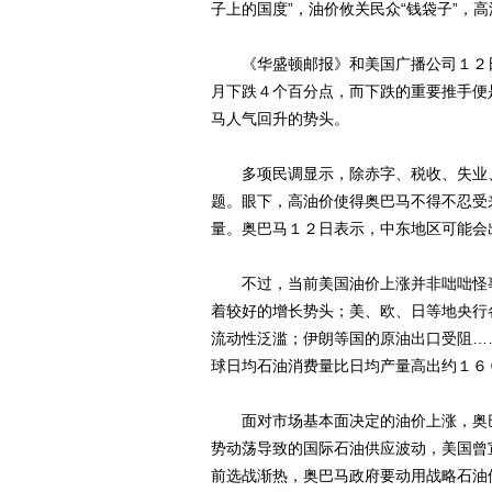
子上的国度”，油价攸关民众“钱袋子”，
《华盛顿邮报》和美国广播公司１２日
月下跌４个百分点，而下跌的重要推手便
马人气回升的势头。
多项民调显示，除赤字、税收、失业、
题。眼下，高油价使得奥巴马不得不忍受
量。奥巴马１２日表示，中东地区可能会
不过，当前美国油价上涨并非咄咄怪事
着较好的增长势头；美、欧、日等地央行
流动性泛滥；伊朗等国的原油出口受阻…
球日均石油消费量比日均产量高出约１６
面对市场基本面决定的油价上涨，奥巴
势动荡导致的国际石油供应波动，美国曾
前选战渐热，奥巴马政府要动用战略石油