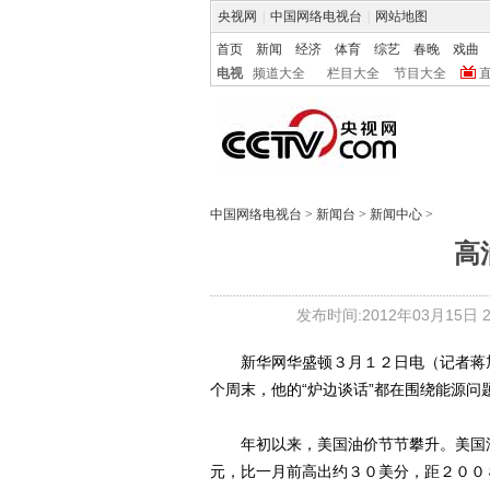
央视网
|
中国网络电视台
|
网站地图
首页
新闻
经济
体育
综艺
春晚
戏曲
电视
频道大全
栏目大全
节目大全
中国网络电视台
>
新闻台
>
新闻中心
>
高
发布时间:2012年03月15日 20
新华网华盛顿３月１２日电（记者蒋旭
个周末，他的“炉边谈话”都在围绕能源
年初以来，美国油价节节攀升。美国汽
元，比一月前高出约３０美分，距２００