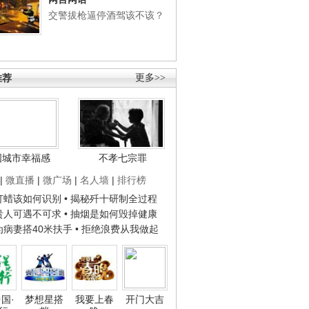
交警拔枪逼停酒驾该不该？
推荐
更多>>
国城市幸福感
不孝七宗罪
|
微直播
|
微广场
|
名人墙
|
排行榜
子打蜡该如何识别
• 揭秘歼十研制全过程
种贵人可遇不可求
• 抽烟是如何毁掉健康
人为病妻搭40米扶手
• 拒绝浪费从我做起
国·
梦想星搭
我要上春
开门大吉