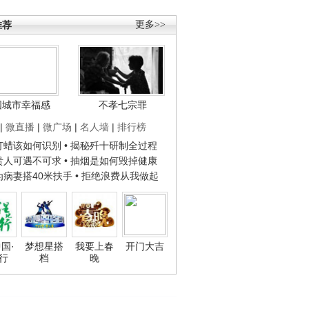
推荐
更多>>
国城市幸福感
不孝七宗罪
|
微直播
|
微广场
|
名人墙
|
排行榜
子打蜡该如何识别
• 揭秘歼十研制全过程
种贵人可遇不可求
• 抽烟是如何毁掉健康
人为病妻搭40米扶手
• 拒绝浪费从我做起
国·
梦想星搭
我要上春
开门大吉
行
档
晚