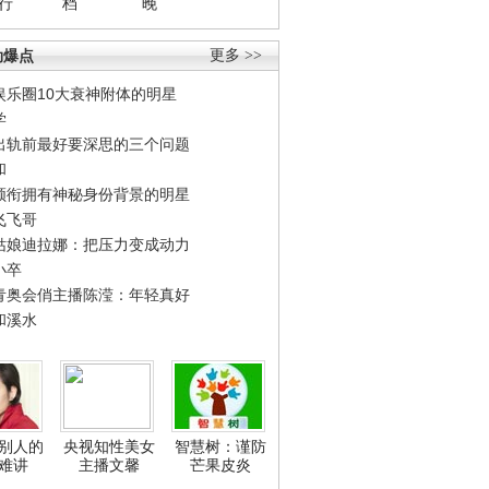
行
档
晚
劲爆点
更多 >>
娱乐圈10大衰神附体的明星
学
出轨前最好要深思的三个问题
和
领衔拥有神秘身份背景的明星
飞飞哥
姑娘迪拉娜：把压力变成动力
小卒
青奥会俏主播陈滢：年轻真好
和溪水
别人的
央视知性美女
智慧树：谨防
难讲
主播文馨
芒果皮炎