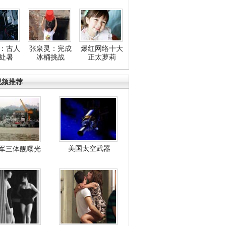
：古人
张泉灵：完成
爆红网络十大
处暑
冰桶挑战
正太萝莉
视频推荐
美国太空武器
军三体舰曝光