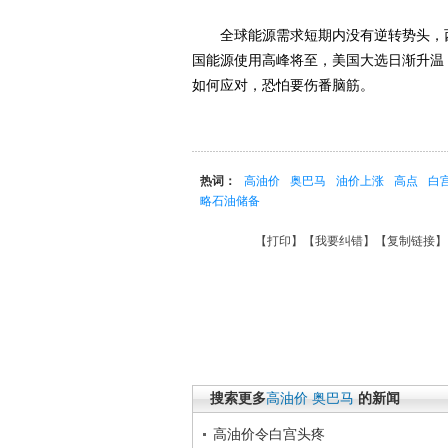
全球能源需求短期内没有逆转势头，西
国能源使用高峰将至，美国大选日渐升温
如何应对，恐怕要伤番脑筋。
热词：
高油价
奥巴马
油价上涨
高点
白
略石油储备
【
打印
】【
我要纠错
】【
复制链接
】
搜索更多
高油价
奥巴马
的新闻
高油价令白宫头疼