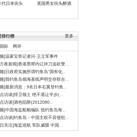
年代日本街头
英国男女街头醉酒
时排行榜
更多
国际
网评
视频]温家宝答记者问·王立军事件
东方夜新闻]香港黑帮内讧持刀追砍警...
视频]日政府实施所谓钓鱼岛“国有化...
视频]我钓鱼岛领海基线声明交存联合...
视频]最新消息：9名日本右翼登钓鱼...
焦点访谈]捍卫领土 绝不退让半步(...
点访谈]酒色陷阱(2012080...
视频]中国海监船舶编队 抵钓鱼岛海...
焦点访谈]钓鱼岛：中国主权不容侵犯...
今日关注]海监巡航 军队威慑 中国...