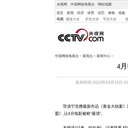
央视网
|
中国网络电视台
|
网站地图
首页
新闻
经济
体育
综艺
春晚
戏曲
电视
频道大全
栏目大全
节目大全
中国网络电视台
>
新闻台
>
新闻中心
>
4
发布时间:2012年03月15日 03:
导演宁浩携最新作品《黄金大劫案》迎
盟》,让4月电影被称“最强”。
本报讯(记者 倪自放) 记者获悉,经过