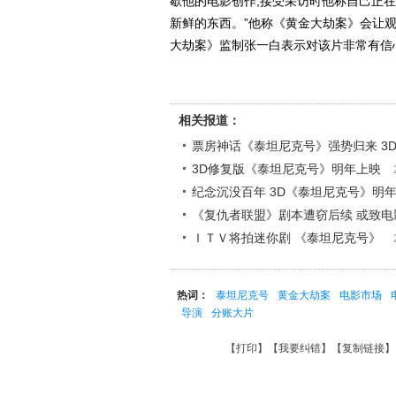
歇他的电影创作,接受采访时他称自己正在
新鲜的东西。”他称《黄金大劫案》会让
大劫案》监制张一白表示对该片非常有信心
相关报道：
票房神话《泰坦尼克号》强势归来 3
3D修复版《泰坦尼克号》明年上映
纪念沉没百年 3D《泰坦尼克号》明年
《复仇者联盟》剧本遭窃后续 或致电
ＩＴＶ将拍迷你剧 《泰坦尼克号》
热词：
泰坦尼克号
黄金大劫案
电影市场
导演
分账大片
【
打印
】【
我要纠错
】【
复制链接
】