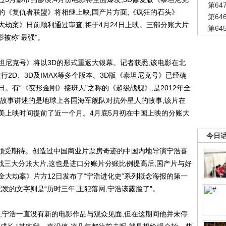
第6
的《复仇者联盟》将相继上映,国产片方面,《疯狂的石头》
第6
劫案》日前顺利通过审查,将于4月24日上映。三部分账大片
第6
被称“最强”。
坦尼克号》将以3D的形式重返大银幕。记者获悉,该电影在北
行2D、3D及IMAX等多个版本。3D版《泰坦尼克号》已经确
日。有“《变形金刚》接班人”之称的《超级战舰》,是2012年全
,故事讲述的是地球上各国海军舰队对抗外星人的故事,该片在
北美上映时间提前了近一个月。4月底5月初在中国上映的分账大
今日
颇受期待。创造过中国商业片票房奇迹的中国内地导演宁浩喜
战三大分账大片,这也是进口分账片分账比例提高后,国产片与好
大劫案》片方12日发布了“宁浩进化史”系列概念海报的第一
发的文字则是“历时三年,主犯落网,宁浩该露脸了”。
,宁浩一直没有新的电影作品与观众见面,但在这期间他并未停