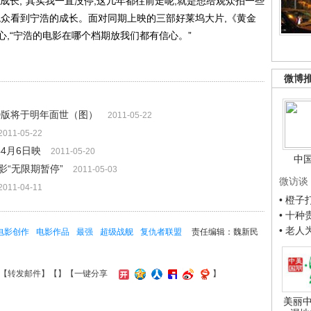
成长,“其实我一直没停,这几年都往前走呢,就是想给观众拍一些
观众看到宁浩的成长。面对同期上映的三部好莱坞大片,《黄金
,“宁浩的电影在哪个档期放我们都有信心。”
微博
D版将于明年面世（图）
2011-05-22
2011-05-22
4月6日映
2011-05-20
中
影“无限期暂停”
2011-05-03
微访谈
2011-04-11
• 橙
• 十
• 老
电影创作
电影作品
最强
超级战舰
复仇者联盟
责任编辑：魏新民
【
转发邮件
】【
】
【一键分享
】
美丽中