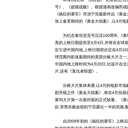
号》、《超级战舰》、根据漫画改编而成
《疯狂的赛车》导演宁浩最新作品《黄金大
加上备受期待的《黄金大劫案》,让4月电影
为纪念泰坦尼克号沉没100周年,《泰
美的上映日期提前至4月4日,并将在全球发
定引进中国内地,上映日期初步定在4月10
球范围内影迷最期待的美国分账大片之一
中国内地上映时间为4月20日,比该片在
片,还有《复仇者联盟》。
分账大片集体来袭,让4月的电影市场
剧升级之作《黄金大劫案》,将在4月份迎
莱坞大片第一次面对面的正式较量。《黄金
款:穿黑衣戴金链的宁浩露出一半的笑脸,配
自2009年初的《疯狂的赛车》上映后