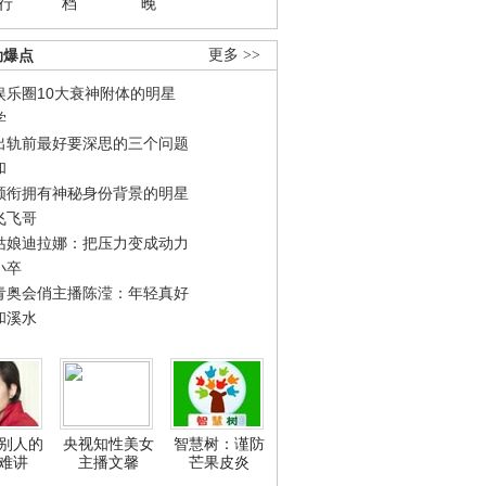
行
档
晚
劲爆点
更多 >>
娱乐圈10大衰神附体的明星
学
出轨前最好要深思的三个问题
和
领衔拥有神秘身份背景的明星
飞飞哥
姑娘迪拉娜：把压力变成动力
小卒
青奥会俏主播陈滢：年轻真好
和溪水
别人的
央视知性美女
智慧树：谨防
难讲
主播文馨
芒果皮炎