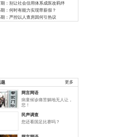
47期：别让社会信用体系成医改羁绊
46期：何时有能力实现带薪假？
45期：严控以人查房因何引热议
话题
更多
网言网语
病童候诊痛苦躺地无人让，
悲！
民声调查
您还看国足比赛吗？
网言网语