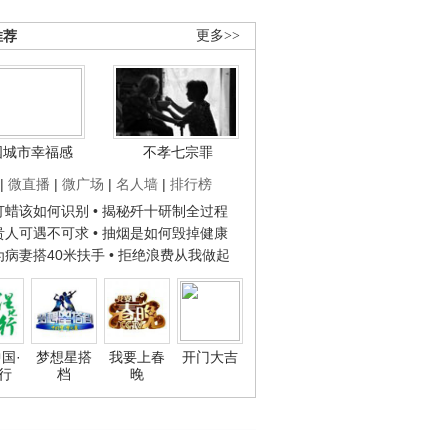
推荐
更多>>
国城市幸福感
不孝七宗罪
|
微直播
|
微广场
|
名人墙
|
排行榜
子打蜡该如何识别
• 揭秘歼十研制全过程
种贵人可遇不可求
• 抽烟是如何毁掉健康
人为病妻搭40米扶手
• 拒绝浪费从我做起
国·
梦想星搭
我要上春
开门大吉
行
档
晚