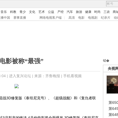
音乐
科教
青少
文化
艺术
公益
产经
汽车
旅游
健康
时尚
三农
商
直播中国
赛事直播
网络电视客户端
|
高清
电影
电视剧
纪录片
动
月电影被称“最强”
锘�
央视
04 |
进入复兴论坛
| 来源：齐鲁晚报 |
手机看视频
战3D修复版《泰坦尼克号》、《超级战舰》和《复仇者联
第65
第6
第6
3月影市的惨淡,4月份电影将全面爆发,3D修复版《泰坦尼克