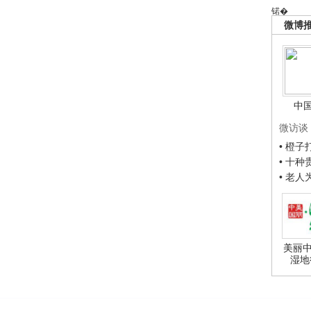
锘�
微博
中
微访谈
• 橙
• 十
• 老
美丽中
湿地