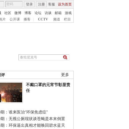
登录
注册
客服
设为首页
城
社区
微博
博客
论坛
访谈
邮箱
游戏
画片
公开课
播客
|
CCTV
频道
栏目
网评
更多
不戴口罩的元宵节彰显责
任
0期：谁来医治“环保焦虑症”
49期：无视公厕现状谈苍蝇是本末倒置
48期：环保逼出真相才能唤回碧水蓝天