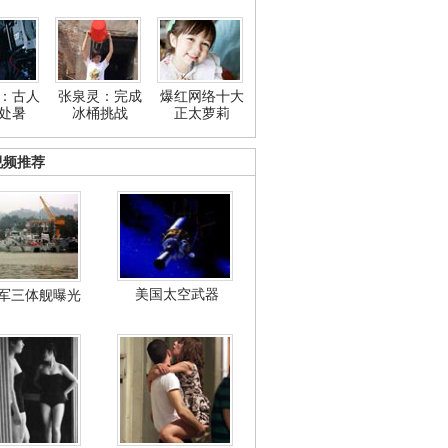
：古人
张泉灵：完成
爆红网络十大
处暑
冰桶挑战
正太萝莉
视频推荐
美国太空武器
军三体舰曝光