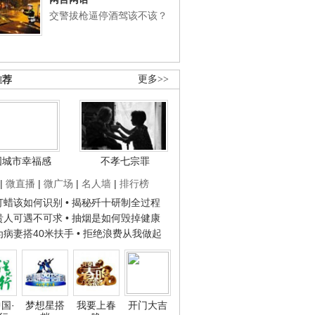
交警拔枪逼停酒驾该不该？
推荐
更多>>
国城市幸福感
不孝七宗罪
|
微直播
|
微广场
|
名人墙
|
排行榜
子打蜡该如何识别
• 揭秘歼十研制全过程
种贵人可遇不可求
• 抽烟是如何毁掉健康
人为病妻搭40米扶手
• 拒绝浪费从我做起
国·
梦想星搭
我要上春
开门大吉