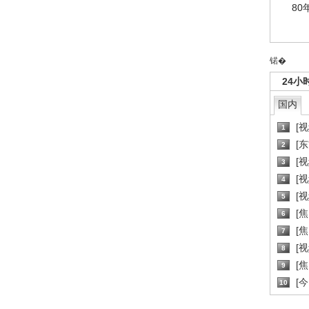
80
锘�
24小
国内
[
1
[
2
[
3
[
4
[
5
[
6
[焦
7
[
8
[
9
[
10