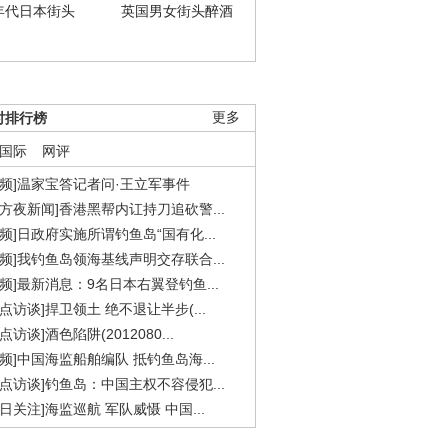
年代日本街头
英国男女街头醉酒
时排行榜
更多
国际
网评
视频]温家宝答记者问·王立军事件
东方夜新闻]香港黑帮内讧持刀追砍警...
视频]日政府实施所谓钓鱼岛“国有化...
视频]我钓鱼岛领海基线声明交存联合...
视频]最新消息：9名日本右翼登钓鱼...
焦点访谈]捍卫领土 绝不退让半步(...
点访谈]酒色陷阱(2012080...
视频]中国海监船舶编队 抵钓鱼岛海...
焦点访谈]钓鱼岛：中国主权不容侵犯...
今日关注]海监巡航 军队威慑 中国...