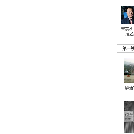
宋英杰
描述
第一
解放