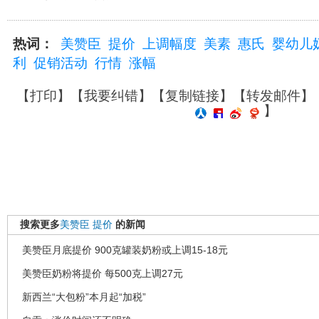
热词：
美赞臣
提价
上调幅度
美素
惠氏
婴幼儿
利
促销活动
行情
涨幅
【
打印
】【
我要纠错
】【
复制链接
】【
转发邮件
】
】
搜索更多
美赞臣
提价
的新闻
美赞臣月底提价 900克罐装奶粉或上调15-18元
美赞臣奶粉将提价 每500克上调27元
新西兰“大包粉”本月起“加税”