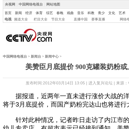
央视网
|
中国网络电视台
|
网站地图
首页
新闻
经济
体育
综艺
春晚
戏曲
音乐
科教
青少
文化
艺术
电视
频道大全
栏目大全
节目大全
直播中国
赛事直播
网络
中国网络电视台
>
新闻台
>
新闻中心
>
美赞臣月底提价 900克罐装奶粉或上
发布时间:2012年03月14日 13:05 |
进入复兴论坛
| 来源：
据报道，近两年一直未进行涨价大战的洋
将于3月底提价，而国产奶粉完达山也将进行
针对此种情况，记者昨日走访了内江市的
幼儿专卖店，有超市表示已经接到通知，美赞