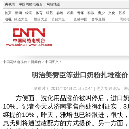
央视网
|
中国网络电视台
|
网站地图
首页
新闻
经济
体育
综艺
春晚
戏曲
音乐
科教
青少
文化
艺术
电视
频道大全
栏目大全
节目大全
直播中国
赛事直播
网络
中国网络电视台
>
新闻台
>
中国图文
>
明治美赞臣等进口奶粉扎堆涨价10
发布时间:2011年04月21日 22:44 |
进入复兴论坛
| 
方便面、洗化用品涨价被叫停后，进口奶
10%。记者今天从济南零售商处得到证实，
继提价10%，昨天，雅培也已经跟进，很快
惠氏则将通过改配方的方式提价。另一方面