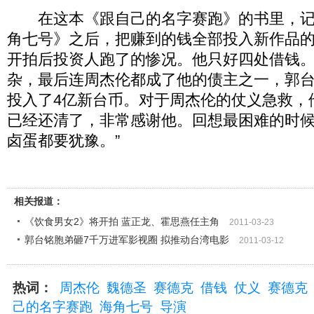
在这本《跟自己的名字赛跑》的书里，记
角七号》之后，把赚到的钱全部投入新作品
开拍后投资人跑了的惨况。他只好四处借钱
杂，最后连周杰伦都成了他的债主之一，郭
投入了4亿新台币。对于周杰伦的仗义急救，
已经还清了，非常感谢他。回想最困难的时
卤蛋都要犹豫。”
相关报道：
《饮食男女2》将开拍 蓝正龙、霍思燕任主角
2011-03-23
郭台铭胞弟砸7千万进军影视圈 拟推动台湾电影
2011-03-12
热词：
周杰伦
魏德圣
赛德克
借钱
仗义
赛德克
己的名字赛跑
海角七号
导演