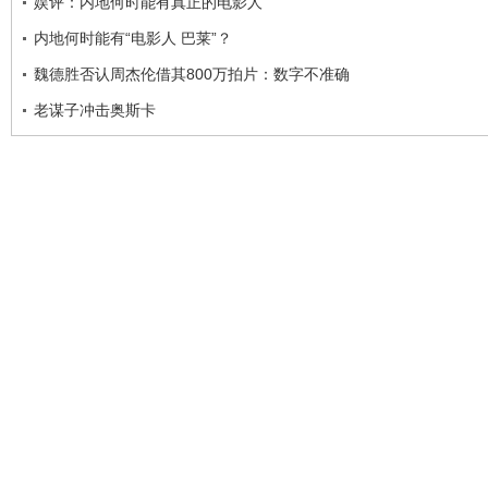
娱评：内地何时能有真正的电影人
内地何时能有“电影人 巴莱”？
魏德胜否认周杰伦借其800万拍片：数字不准确
老谋子冲击奥斯卡