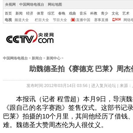
央视网
|
中国网络电视台
|
网站地图
首页
新闻
经济
体育
综艺
春晚
戏曲
音乐
科教
青少
文化
艺术
电视
频道大全
栏目大全
节目大全
直播中国
赛事直播
网络
中国网络电视台
>
新闻台
>
新闻中心
>
助魏德圣拍《赛德克 巴莱》周杰
发布时间:2012年03月14日 03:56 |
进入复兴论坛
| 来源：
本报讯（记者 程雪超）本月9日，导演魏
《跟自己的名字赛跑》签售仪式。这部书记
巴莱》拍摄的10个月里，其间他经历了借钱
难。魏德圣大赞周杰伦为人很仗义。