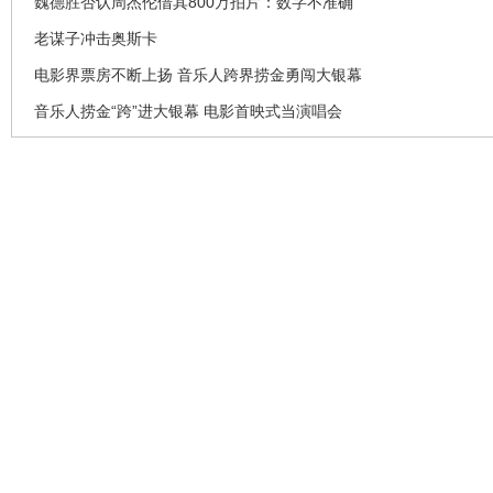
魏德胜否认周杰伦借其800万拍片：数字不准确
老谋子冲击奥斯卡
电影界票房不断上扬 音乐人跨界捞金勇闯大银幕
音乐人捞金“跨”进大银幕 电影首映式当演唱会