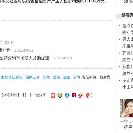
公司本次处置可供出售金融资产产生的税后利润约11000万元。
湿地
博客
盘点
陈守
男人
11-03-12
宋宝
团方案
2011-03-02
韩雪
 医药分销市场最大并购提速
2011-02-01
陈立
新疆
悠然
股权转让协议
招商证券
长荣
含税
达鑫
公司
责任编辑：魏新民
专访
小山
【
转发邮件
】【
】
【一键分享
】
王宁：
故事