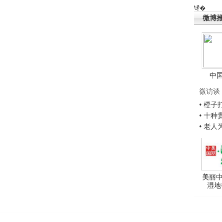
锘�
微博
中
微访谈
• 橙
• 十
• 老
美丽中
湿地