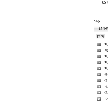
80
锘�
24小
国内
[
1
[
2
[
3
[
4
[
5
[
6
[焦
7
[
8
[
9
[
10