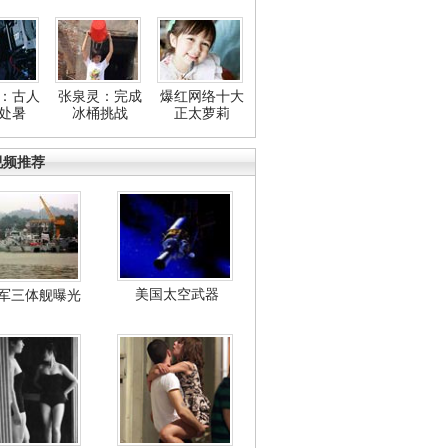
：古人
张泉灵：完成
爆红网络十大
处暑
冰桶挑战
正太萝莉
视频推荐
美国太空武器
军三体舰曝光