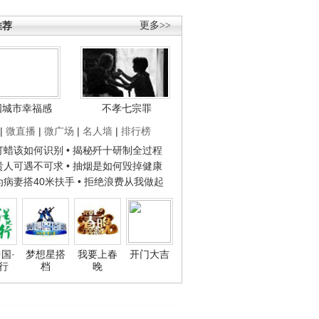
推荐
更多>>
国城市幸福感
不孝七宗罪
|
微直播
|
微广场
|
名人墙
|
排行榜
子打蜡该如何识别
• 揭秘歼十研制全过程
种贵人可遇不可求
• 抽烟是如何毁掉健康
人为病妻搭40米扶手
• 拒绝浪费从我做起
国·
梦想星搭
我要上春
开门大吉
行
档
晚