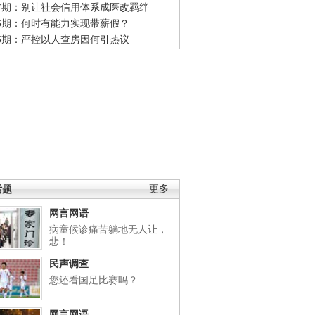
47期：别让社会信用体系成医改羁绊
46期：何时有能力实现带薪假？
45期：严控以人查房因何引热议
话题
更多
网言网语
病童候诊痛苦躺地无人让，
悲！
民声调查
您还看国足比赛吗？
网言网语