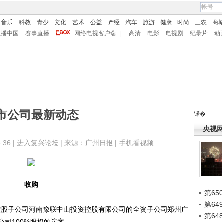
音乐
科教
青少
文化
艺术
公益
产经
汽车
旅游
健康
时尚
三农
商
直播中国
赛事直播
网络电视客户端
|
高清
电影
电视剧
纪录片
动
市公司最新动态
锘�
央视
36 |
进入复兴论坛
| 来源：广州日报 |
手机看视频
收购
第65
第6
控股子公司河南豫联中山投资控股有限公司的全资子公司郑州广
第6
司100%股权的议案。