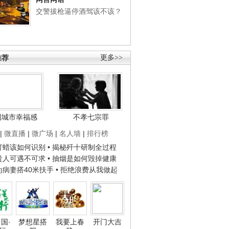
交警拔枪逼停酒驾该不该？
推荐
更多>>
国城市幸福感
不孝七宗罪
|
微直播
|
微广场
|
名人墙
|
排行榜
子打蜡该如何识别
• 揭秘歼十研制全过程
种贵人可遇不可求
• 抽烟是如何毁掉健康
人为病妻搭40米扶手
• 拒绝浪费从我做起
国·
梦想星搭
我要上春
开门大吉