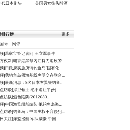
年代日本街头
英国男女街头醉酒
时排行榜
更多
国际
网评
视频]温家宝答记者问·王立军事件
东方夜新闻]香港黑帮内讧持刀追砍警...
视频]日政府实施所谓钓鱼岛“国有化...
视频]我钓鱼岛领海基线声明交存联合...
视频]最新消息：9名日本右翼登钓鱼...
焦点访谈]捍卫领土 绝不退让半步(...
点访谈]酒色陷阱(2012080...
视频]中国海监船舶编队 抵钓鱼岛海...
焦点访谈]钓鱼岛：中国主权不容侵犯...
今日关注]海监巡航 军队威慑 中国...