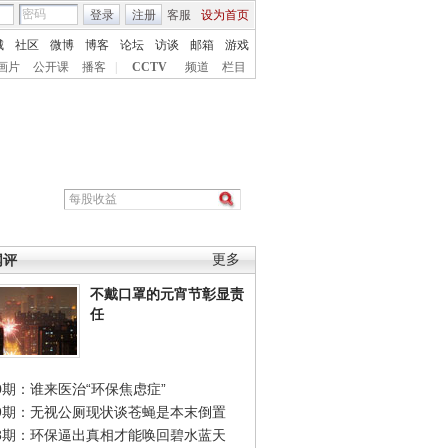
登录
注册
客服
设为首页
城
社区
微博
博客
论坛
访谈
邮箱
游戏
画片
公开课
播客
|
CCTV
频道
栏目
网评
更多
不戴口罩的元宵节彰显责
任
0期：谁来医治“环保焦虑症”
49期：无视公厕现状谈苍蝇是本末倒置
48期：环保逼出真相才能唤回碧水蓝天