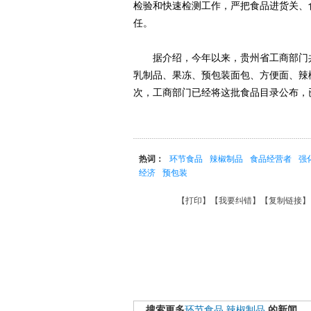
检验和快速检测工作，严把食品进货关、
任。
据介绍，今年以来，贵州省工商部门共
乳制品、果冻、预包装面包、方便面、辣
次，工商部门已经将这批食品目录公布，
热词：
环节食品
辣椒制品
食品经营者
强
经济
预包装
【
打印
】【
我要纠错
】【
复制链接
】
搜索更多
环节食品
辣椒制品
的新闻