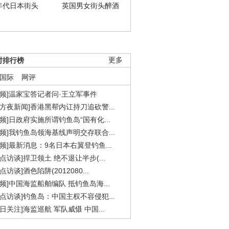
年代日本街头
英国男女街头醉酒
时排行榜
更多
国际
网评
视频]温家宝答记者问·王立军事件
东方夜新闻]香港黑帮内讧持刀追砍警...
视频]日政府实施所谓钓鱼岛“国有化...
视频]我钓鱼岛领海基线声明交存联合...
视频]最新消息：9名日本右翼登钓鱼...
焦点访谈]捍卫领土 绝不退让半步(...
点访谈]酒色陷阱(2012080...
视频]中国海监船舶编队 抵钓鱼岛海...
焦点访谈]钓鱼岛：中国主权不容侵犯...
今日关注]海监巡航 军队威慑 中国...