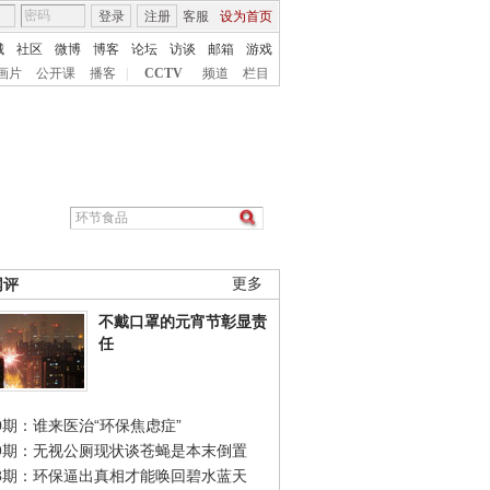
登录
注册
客服
设为首页
城
社区
微博
博客
论坛
访谈
邮箱
游戏
画片
公开课
播客
|
CCTV
频道
栏目
网评
更多
不戴口罩的元宵节彰显责
任
0期：谁来医治“环保焦虑症”
49期：无视公厕现状谈苍蝇是本末倒置
48期：环保逼出真相才能唤回碧水蓝天