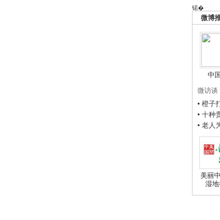
锘�
微博
中
微访谈
• 橙
• 十
• 老
美丽中
湿地