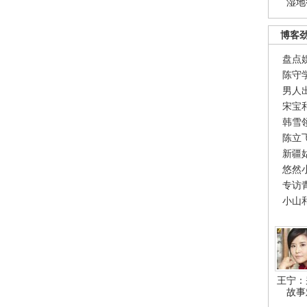
湿地
博客
盘点
陈守
男人
宋宝
韩雪
陈立
新疆
悠然
专访
小山
王宁：
故事