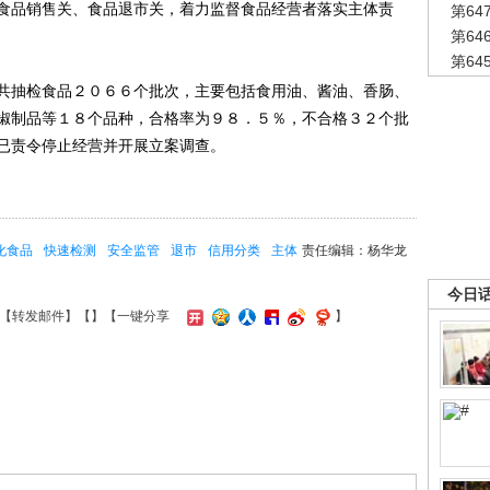
食品销售关、食品退市关，着力监督食品经营者落实主体责
第6
第6
第6
抽检食品２０６６个批次，主要包括食用油、酱油、香肠、
椒制品等１８个品种，合格率为９８．５％，不合格３２个批
已责令停止经营并开展立案调查。
化食品
快速检测
安全监管
退市
信用分类
主体
责任编辑：杨华龙
今日
【
转发邮件
】【
】
【一键分享
】