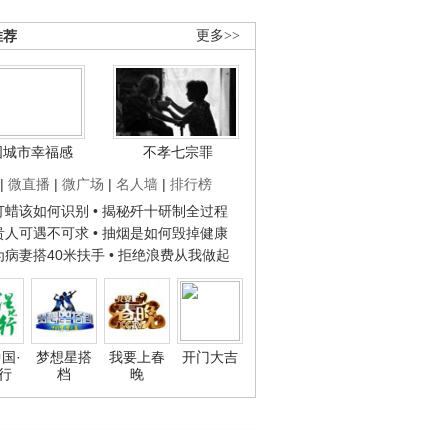
推荐
更多>>
国城市幸福感
不孝七宗罪
|
微直播
|
微广场
|
名人墙
|
排行榜
子打蜡该如何识别
• 揭秘歼十研制全过程
种贵人可遇不可求
• 抽烟是如何毁掉健康
人为病妻搭40米扶手
• 拒绝浪费从我做起
国·
梦想星搭
我要上春
开门大吉
行
档
晚