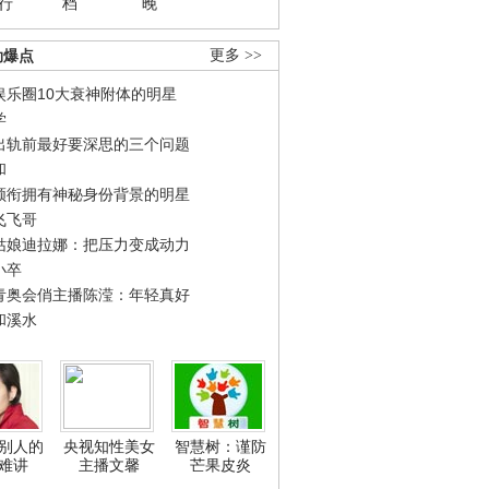
行
档
晚
劲爆点
更多 >>
娱乐圈10大衰神附体的明星
学
出轨前最好要深思的三个问题
和
领衔拥有神秘身份背景的明星
飞飞哥
姑娘迪拉娜：把压力变成动力
小卒
青奥会俏主播陈滢：年轻真好
和溪水
别人的
央视知性美女
智慧树：谨防
难讲
主播文馨
芒果皮炎