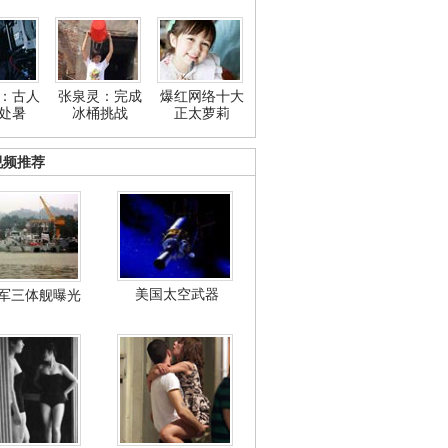
：古人
张泉灵：完成
爆红网络十大
处暑
冰桶挑战
正太萝莉
视频推荐
美国太空武器
军三体舰曝光