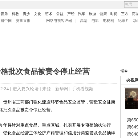
音乐
科教
青少
文化
艺术
公益
产经
汽车
旅游
健康
时尚
三农
商
直播中国
赛事直播
网络电视客户端
|
高清
电影
电视剧
纪录片
动
合格批次食品被责令停止经营
锘�
央视
:34 |
进入复兴论坛
| 来源：新华网 |
手机看视频
贵州省工商部门强化流通环节食品安全监管，营造安全健康
格批次食品被责令停止经营。
第65
年将针对重点食品、重点区域、扎实开展专项整治执法行
第6
。强化食品经营主体经济户籍管理和信用分类监管及食品抽样
第6