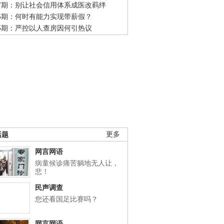
47期：别让社会信用体系成医改羁绊
46期：何时有能力实现带薪假？
45期：严控以人查房因何引热议
话题
更多
网言网语
病童候诊痛苦躺地无人让，
悲！
民声调查
您还看国足比赛吗？
网言网语