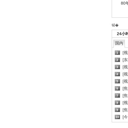
80
锘�
24小
国内
[
1
[
2
[
3
[
4
[
5
[
6
[焦
7
[
8
[
9
[
10