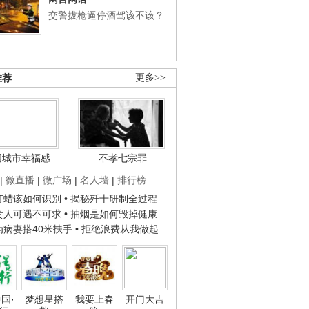
交警拔枪逼停酒驾该不该？
推荐
更多>>
国城市幸福感
不孝七宗罪
|
微直播
|
微广场
|
名人墙
|
排行榜
子打蜡该如何识别
• 揭秘歼十研制全过程
种贵人可遇不可求
• 抽烟是如何毁掉健康
人为病妻搭40米扶手
• 拒绝浪费从我做起
国·
梦想星搭
我要上春
开门大吉