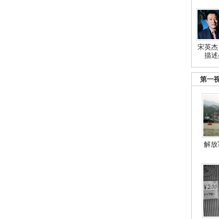
宋英杰
描述
第一
解放