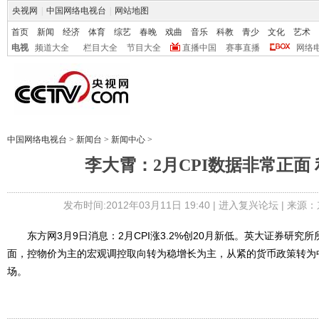
央视网
|
中国网络电视台
|
网站地图
首页
新闻
经济
体育
综艺
春晚
戏曲
音乐
科教
青少
文化
艺术
电视
频道大全
栏目大全
节目大全
直播中国
赛事直播
网络
中国网络电视台
>
新闻台
>
新闻中心
>
李大霄：2月CPI数据非常正面
发布时间:2012年03月11日 19:40 |
进入复兴论坛
| 来源：
东方网3月9日消息：2月CPI涨3.2%创20月新低。英大证券研究
面，控物价为主的宏观调控取向转为稳增长为主，从紧的货币政策转为
场。