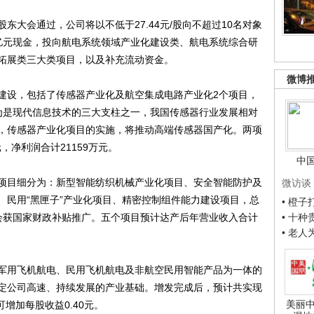
会通过，公司将以不低于27.44元/股向不超过10名对象
98亿元现金，投向航电系统领域产业化建设类、航电系统综合研
拓展类三大类项目，以及补充流动资金。
微博
设，包括了传感器产业化及航空集成电路产业化2个项目，
认为是现代信息技术的三大支柱之一，我国传感器行业发展相对
%，传感器产业化项目的实施，将推动高端传感器国产化。两项
，净利润合计21159万元。
中
目细分为：新型智能纺织机械产业化项目、安全智能防护及
微访谈
、民用“黑匣子”产业化项目、精密控制组件能力建设项目，总
• 橙
计会获国家财政补贴推广。五个项目预计达产后年营业收入合计
• 十
• 老
用飞机航电、民用飞机航电及非航空民用智能产品为一体的
定公司高速、持续发展的产业基础。增发完成后，预计共实现
美丽中
可增加每股收益0.40元。