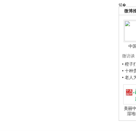
锘�
微博
中
微访谈
• 橙
• 十
• 老
美丽中
湿地