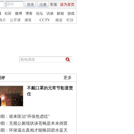
登录
注册
客服
设为首页
城
社区
微博
博客
论坛
访谈
邮箱
游戏
画片
公开课
播客
|
CCTV
频道
栏目
网评
更多
不戴口罩的元宵节彰显责
任
0期：谁来医治“环保焦虑症”
49期：无视公厕现状谈苍蝇是本末倒置
48期：环保逼出真相才能唤回碧水蓝天