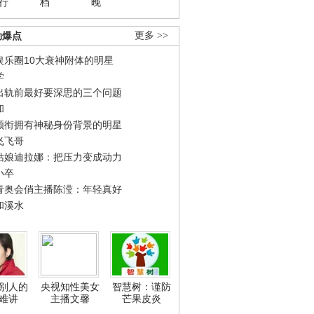
行
档
晚
劲爆点
更多 >>
娱乐圈10大衰神附体的明星
学
出轨前最好要深思的三个问题
和
领衔拥有神秘身份背景的明星
飞飞哥
姑娘迪拉娜：把压力变成动力
小卒
青奥会俏主播陈滢：年轻真好
和溪水
别人的
央视知性美女
智慧树：谨防
难讲
主播文馨
芒果皮炎