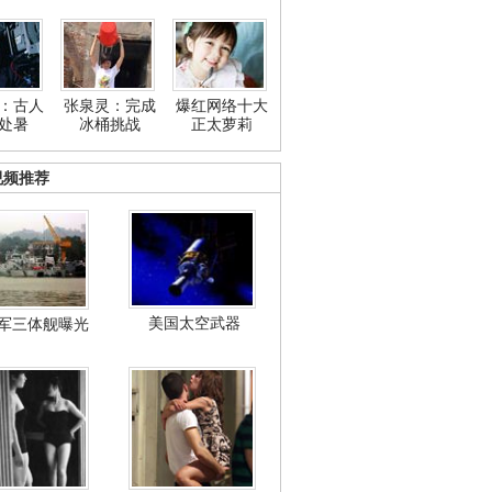
：古人
张泉灵：完成
爆红网络十大
处暑
冰桶挑战
正太萝莉
视频推荐
美国太空武器
军三体舰曝光