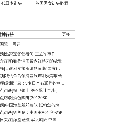
年代日本街头
英国男女街头醉酒
时排行榜
更多
国际
网评
视频]温家宝答记者问·王立军事件
东方夜新闻]香港黑帮内讧持刀追砍警...
视频]日政府实施所谓钓鱼岛“国有化...
视频]我钓鱼岛领海基线声明交存联合...
视频]最新消息：9名日本右翼登钓鱼...
焦点访谈]捍卫领土 绝不退让半步(...
点访谈]酒色陷阱(2012080...
视频]中国海监船舶编队 抵钓鱼岛海...
焦点访谈]钓鱼岛：中国主权不容侵犯...
今日关注]海监巡航 军队威慑 中国...