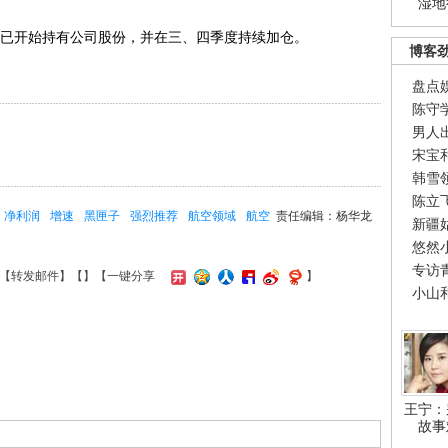
湿地
已开始持有公司股份，并在三、四季度持续加仓。
博客
盘点
陈守
男人
宋宝
韩雪
陈立
净利润
增速
黑匣子
强烈推荐
航空领域
航空
责任编辑：杨华龙
新疆
悠然
专访
【
转发邮件
】【
】
【一键分享
】
小山
王宁：
故事