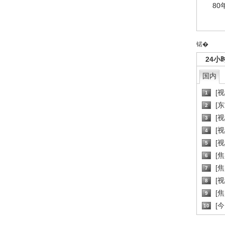
80
锘�
24小
国内
[
1
[
2
[
3
[
4
[
5
[
6
[焦
7
[
8
[
9
[
10