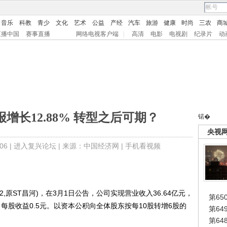
音乐
科教
青少
文化
艺术
公益
产经
汽车
旅游
健康
时尚
三农
商
直播中国
赛事直播
网络电视客户端
|
高清
电影
电视剧
纪录片
动
报增长12.88% 转型之后可期？
锘�
央视
6 |
进入复兴论坛
| 来源：中国经济网 |
手机看视频
,原ST昌河)，在3月1日公告，公司实现营业收入36.64亿元，
第65
元，每股收益0.5元。以资本公积向全体股东按每10股转增6股的
第6
第6