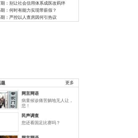
47期：别让社会信用体系成医改羁绊
46期：何时有能力实现带薪假？
45期：严控以人查房因何引热议
话题
更多
网言网语
病童候诊痛苦躺地无人让，
悲！
民声调查
您还看国足比赛吗？
网言网语