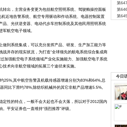
第6
转出，主营业务变更为包括航空照明系统、驾驶舱操控面板
第6
第6
、飞机近地告警系统、航空专用驱动和作动系统、电器控制装置
产品、光伏逆变器、电动代步车控制系统及其他民用照明系统
进军航空电子领域。
做到系统集成，可以充分发挥产品、研发、生产加工能力等
挑战并存的现实状况，为打造“全球领先的航电系统综合集成商
通过加强航空电子系统领域产业化实施能力、加强航空电子系统
心技术向非航空领域的拓展三个途径来实施。
今日
25%,其中航空告警及机载传感器增速分别为83%和64%,总
器同比下滑约78%,除纺织机械外的其它非航产品增速5.5%。
性的特点，一般不会大起也不会大落，所以对于2012国内
响。平安证券也一直维持“强烈推荐”评级。