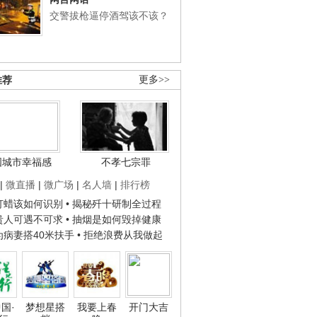
交警拔枪逼停酒驾该不该？
推荐
更多>>
国城市幸福感
不孝七宗罪
|
微直播
|
微广场
|
名人墙
|
排行榜
子打蜡该如何识别
• 揭秘歼十研制全过程
种贵人可遇不可求
• 抽烟是如何毁掉健康
人为病妻搭40米扶手
• 拒绝浪费从我做起
国·
梦想星搭
我要上春
开门大吉