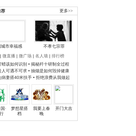
推荐
更多>>
国城市幸福感
不孝七宗罪
|
微直播
|
微广场
|
名人墙
|
排行榜
子打蜡该如何识别
• 揭秘歼十研制全过程
种贵人可遇不可求
• 抽烟是如何毁掉健康
人为病妻搭40米扶手
• 拒绝浪费从我做起
国·
梦想星搭
我要上春
开门大吉
行
档
晚