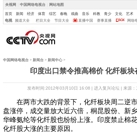
央视网
|
中国网络电视台
|
网站地图
首页
新闻
经济
体育
综艺
春晚
戏曲
音乐
科教
青少
文化
艺术
电视
频道大全
栏目大全
节目大全
直播中国
赛事直播
网络
中国网络电视台
>
新闻台
>
新闻中心
>
印度出口禁令推高棉价 化纤板块
发布时间:2012年03月10日 16:08 |
进入复兴论坛
| 来源：
在两市大跌的背景下，化纤板块周二逆市
盘涨停，成交量放大近六倍，桐昆股份、新
华峰氨纶等化纤股也纷纷上涨。印度禁止棉
化纤股大涨的主要原因。