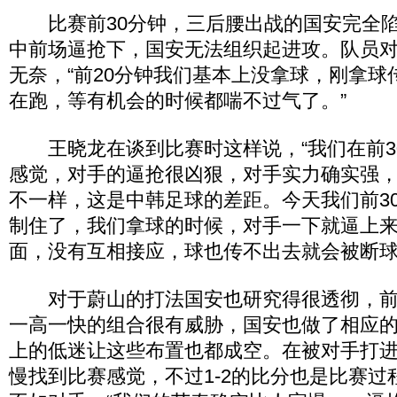
比赛前30分钟，三后腰出战的国安完全陷
中前场逼抢下，国安无法组织起进攻。队员
无奈，“前20分钟我们基本上没拿球，刚拿球
在跑，等有机会的时候都喘不过气了。”
王晓龙在谈到比赛时这样说，“我们在前3
感觉，对手的逼抢很凶狠，对手实力确实强
不一样，这是中韩足球的差距。今天我们前3
制住了，我们拿球的时候，对手一下就逼上
面，没有互相接应，球也传不出去就会被断球
对于蔚山的打法国安也研究得很透彻，前
一高一快的组合很有威胁，国安也做了相应
上的低迷让这些布置也都成空。在被对手打
慢找到比赛感觉，不过1-2的比分也是比赛过