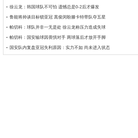
徐云龙：韩国球队不可怕 遗憾总是0-2后才爆发
鲁能将帅谈目标锁亚冠 蒿俊闵盼滕卡特带队夺五星
帕切科：球队并非一无是处 徐云龙称压力造成失球
帕切科：国安输球因畏惧对手 两球落后才放开手脚
国安队内复盘亚冠失利原因：实力不如 尚未进入状态