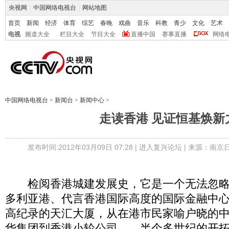
央视网
|
中国网络电视台
|
网站地图
首页
新闻
经济
体育
综艺
春晚
戏曲
音乐
科教
青少
文化
艺术
电视
频道大全
栏目大全
节目大全
直播中国
赛事直播
网络
中国网络电视台
>
新闻台
>
新闻中心
>
走读香港 见证恒基焕新
发布时间:2012年03月09日 07:28 |
进入复兴论坛
| 来源：南京
检阅香港城建发展史，它是一个无法忽略
多利亚港、代言香港国际高度的国际金融中
高纪录的天汇大厦，从在港市民家喻户晓的
华集团到香港小轮公司……半个多世纪的开