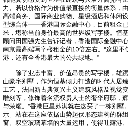
力。若以价格作为价值最直接的衡量体系，
高端商务、国际商业购物、星级酒店和休闲
型综合体――香港国际金融中心，目前租金已卖
米，堪称当前身价最高的世界级写字楼。恒
顾问田国强先生告诉记者，香港国际金融中
南京最高端写字楼租金的10倍左右。“这里不
港，还有全香港最大的公共绿地。”
除了业态丰富、价值昂贵的写字楼，雄踞
山豪宅别墅，作为恒基倾力打造的时代人居
工艺，法国新古典复兴主义建筑风格及视觉
雕刻等，修饰着名流权贵人士的奢华府邸，
与荣耀。“香港巨星苏淇就在这买了一栋别墅
示。站在在这座依据山势起伏形态建构的群
窗、双空玻璃幕墙的大量运用，使得吐露港