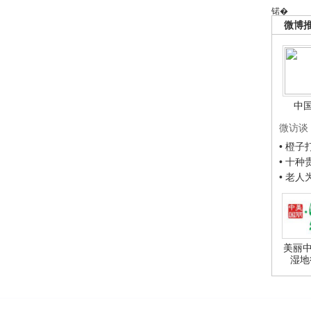
锘�
微博
中
微访谈
• 橙
• 十
• 老
美丽中
湿地