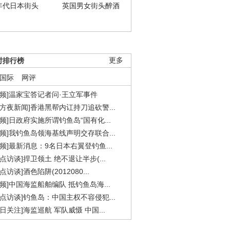
年代日本街头
英国男女街头醉酒
时排行榜
更多
国际
网评
视频]温家宝答记者问·王立军事件
东方夜新闻]香港黑帮内讧持刀追砍警...
视频]日政府实施所谓钓鱼岛“国有化...
视频]我钓鱼岛领海基线声明交存联合...
视频]最新消息：9名日本右翼登钓鱼...
焦点访谈]捍卫领土 绝不退让半步(...
点访谈]酒色陷阱(2012080...
视频]中国海监船舶编队 抵钓鱼岛海...
焦点访谈]钓鱼岛：中国主权不容侵犯...
今日关注]海监巡航 军队威慑 中国...