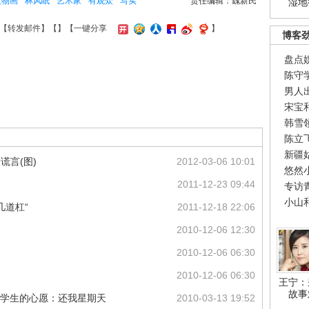
人物画
林风眠
艺术家
有观众
写实
责任编辑：魏新民
湿地
【
转发邮件
】【
】
【一键分享
】
博客
盘点
陈守
男人
宋宝
韩雪
陈立
新疆
谎言(图)
2012-03-06 10:01
悠然
2011-12-23 09:44
专访
小山
几道杠“
2011-12-18 22:06
2010-12-06 12:30
2010-12-06 06:30
2010-12-06 06:30
王宁：
故事
一个小学生的心愿：还我星期天
2010-03-13 19:52