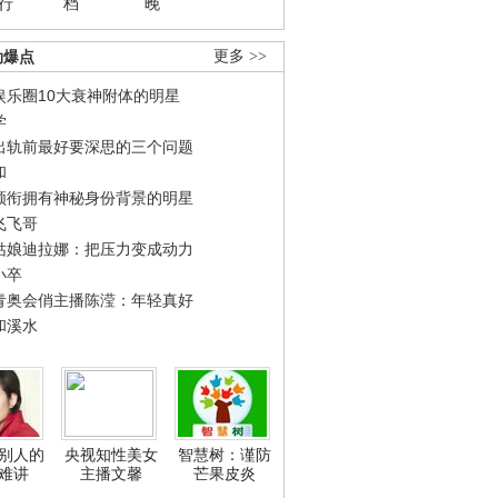
行
档
晚
劲爆点
更多 >>
娱乐圈10大衰神附体的明星
学
出轨前最好要深思的三个问题
和
领衔拥有神秘身份背景的明星
飞飞哥
姑娘迪拉娜：把压力变成动力
小卒
青奥会俏主播陈滢：年轻真好
和溪水
别人的
央视知性美女
智慧树：谨防
难讲
主播文馨
芒果皮炎