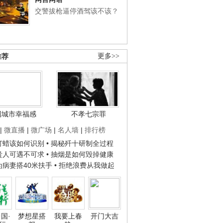
交警拔枪逼停酒驾该不该？
推荐
更多>>
国城市幸福感
不孝七宗罪
|
微直播
|
微广场
|
名人墙
|
排行榜
子打蜡该如何识别
• 揭秘歼十研制全过程
种贵人可遇不可求
• 抽烟是如何毁掉健康
人为病妻搭40米扶手
• 拒绝浪费从我做起
国·
梦想星搭
我要上春
开门大吉