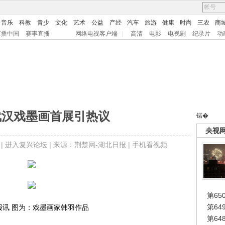
音乐
科教
青少
文化
艺术
公益
产经
汽车
旅游
健康
时尚
三农
商
直播中国
赛事直播
网络电视客户端
|
高清
电影
电视剧
纪录片
动
武汉戏墨画首展引热议
锘�
央视
 |
进入复兴论坛
| 来源：荆楚网-湖北日报 |
手机看视频
第65
第6
报讯 图为：戏墨画家韩羽作品
第6