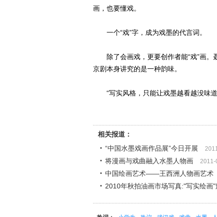
画，也要懂戏。
一个“戏”字，成为戏墨的代言词。
除了会画戏，更要创作者能“戏”画。聂
京剧本身讲究的是一种韵味。
“写实风格，只能让戏墨越看越没味道
相关报道：
“中国水墨戏画作品展”今日开展
201
将漫画与戏曲融入水墨人物画
2011-
中国绘画艺术――王西洲人物画艺术
2010年秋拍油画市场写真:"写实绘画