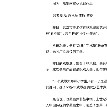
图为：戏墨画家林风眠作品
记者 彭磊 通讯员 李晖 答旋
昨日，武汉市美术馆首场戏墨展览开展
称“看不懂”，甚至称像“小学生作画”。
所谓戏墨，是将“戏曲”与“水墨”联系
似于民间广泛流传的年画。
昨日的戏墨展，集合了林风眠、关良等
示，此次参展作品都是以戏入画，但与传统
“一个戏墨大师和小学生只有一步之遥
的疑问，画了50多年戏墨画的武汉艺术
聂老说，戏墨画并非新事物，上世纪初
入中国传统的水墨画之中，创造了别具一