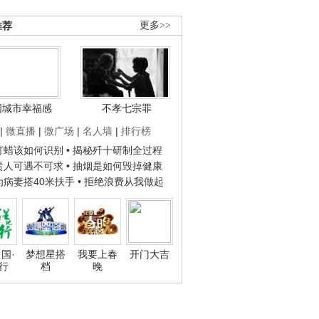
推荐
更多>>
国城市幸福感
不孝七宗罪
|
微直播
|
微广场
|
名人墙
|
排行榜
子打蜡该如何识别
• 揭秘歼十研制全过程
种贵人可遇不可求
• 抽烟是如何毁掉健康
人为病妻搭40米扶手
• 拒绝浪费从我做起
国·
梦想星搭
我要上春
开门大吉
行
档
晚