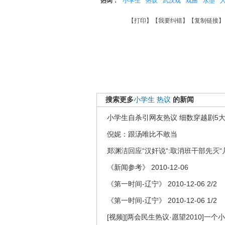
热词：
小学生
热议
武汉戏
戏曲
水墨
【
打印
】【
我要纠错
】【
复制链接
】
搜索更多
小学生
热议
的新闻
小学生自杀引网友热议 细数穿越剧5大
倪妮：跟汤唯比不敢当
郑渊洁回应“汉奸说“:取消班干部先灭“
《新闻参考》 2010-12-06
《第一时间-辽宁》 2010-12-06 2/2
《第一时间-辽宁》 2010-12-06 1/2
[视频][两会民生热议·愿望2010]