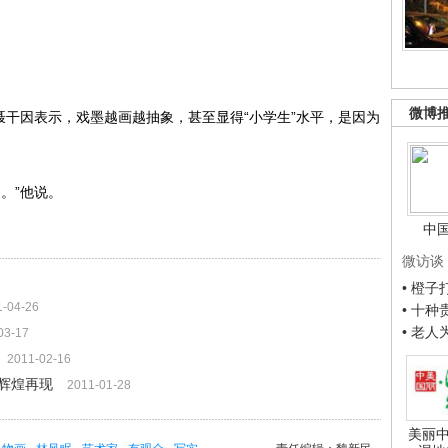
微博
干因表示，戏墨越画越抽象，甚至显得“小学生”水平，是因为
。”他说。
中
微访谈
• 橙
1-04-26
• 十
• 老
03-17
2011-02-16
"辉煌再现
2011-01-28
美丽中