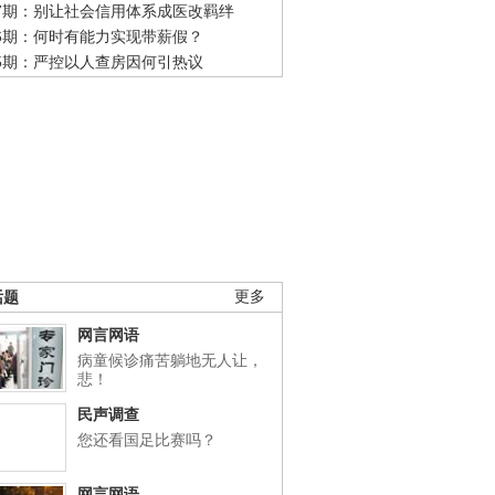
47期：别让社会信用体系成医改羁绊
46期：何时有能力实现带薪假？
45期：严控以人查房因何引热议
话题
更多
网言网语
病童候诊痛苦躺地无人让，
悲！
民声调查
您还看国足比赛吗？
网言网语