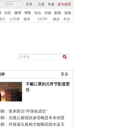
登录
注册
客服
设为首页
城
社区
微博
博客
论坛
访谈
邮箱
游戏
画片
公开课
播客
|
CCTV
频道
栏目
网评
更多
不戴口罩的元宵节彰显责
任
0期：谁来医治“环保焦虑症”
49期：无视公厕现状谈苍蝇是本末倒置
48期：环保逼出真相才能唤回碧水蓝天