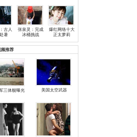
：古人
张泉灵：完成
爆红网络十大
处暑
冰桶挑战
正太萝莉
视频推荐
美国太空武器
军三体舰曝光