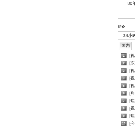
80
锘�
24小
国内
[
1
[
2
[
3
[
4
[
5
[
6
[焦
7
[
8
[
9
[
10