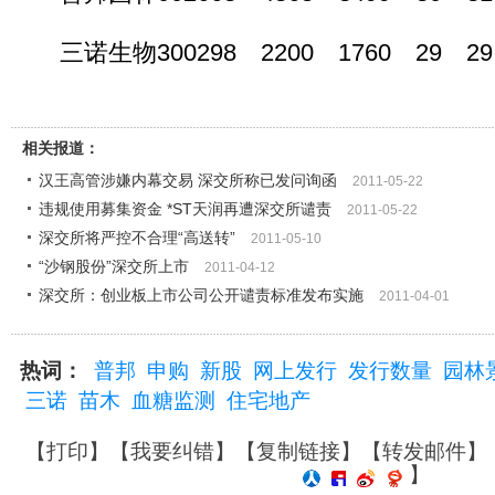
三诺生物300298 2200 1760 29 29.3
相关报道：
汉王高管涉嫌内幕交易 深交所称已发问询函
2011-05-22
违规使用募集资金 *ST天润再遭深交所谴责
2011-05-22
深交所将严控不合理“高送转”
2011-05-10
“沙钢股份”深交所上市
2011-04-12
深交所：创业板上市公司公开谴责标准发布实施
2011-04-01
热词：
普邦
申购
新股
网上发行
发行数量
园林
三诺
苗木
血糖监测
住宅地产
【
打印
】【
我要纠错
】【
复制链接
】【
转发邮件
】
】