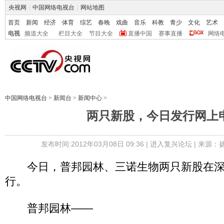
央视网
|
中国网络电视台
|
网站地图
首页
新闻
经济
体育
综艺
春晚
戏曲
音乐
科教
青少
文化
艺术
电视
频道大全
栏目大全
节目大全
直播中国
赛事直播
网络
中国网络电视台
>
新闻台
>
新闻中心
>
两只新股，今日发行网上
发布时间:2012年03月08日 09:36 |
进入复兴论坛
| 来源：
今日，普邦园林、三诺生物两只新股在深
行。
普邦园林——