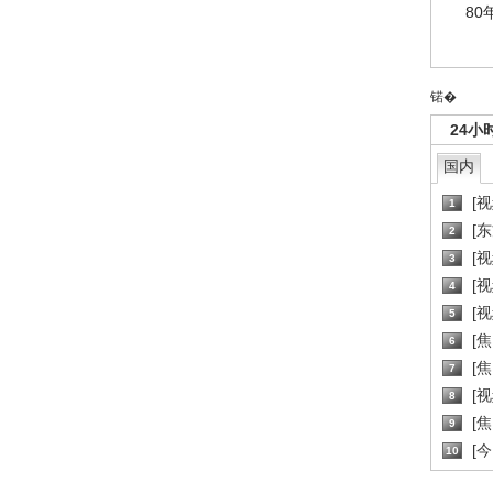
80
锘�
24小
国内
[
1
[
2
[
3
[
4
[
5
[
6
[焦
7
[
8
[
9
[
10