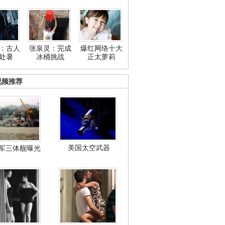
：古人
张泉灵：完成
爆红网络十大
处暑
冰桶挑战
正太萝莉
视频推荐
美国太空武器
军三体舰曝光