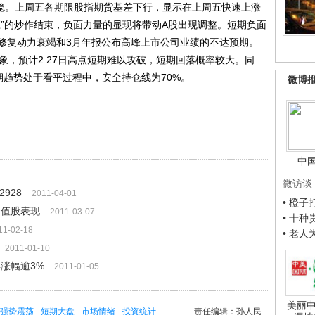
平稳。上周五各期限股指期货基差下行，显示在上周五快速上涨
应”的炒作结束，负面力量的显现将带动A股出现调整。短期负面
修复动力衰竭和3月年报公布高峰上市公司业绩的不达预期。
迹象，预计2.27日高点短期难以攻破，短期回落概率较大。同
期趋势处于看平过程中，安全持仓线为70%。
微博
中
微访谈
928
2011-04-01
• 橙
价值股表现
2011-03-07
• 十
11-02-18
• 老
2011-01-10
票涨幅逾3%
2011-01-05
美丽中
强势震荡
短期大盘
市场情绪
投资统计
责任编辑：孙人民