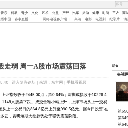
音乐
科教
青少
文化
艺术
公益
产经
汽车
旅游
健康
时尚
三农
商
直播中国
赛事直播
网络电视客户端
|
高清
电影
电视剧
纪录片
动
股走弱 周一A股市场震荡回落
锘�
央视
:40 |
进入复兴论坛
| 来源：东方网 |
手机看视频
收于2445.00点，跌0.64%；深圳成指收于10226.4
上涨，1149只股票下跌。成交金额小幅上升，上海市场从上一交易
场从上一交易日的864.8亿元上升至990.5亿元。据今日投资“在
第65
为多云，表明短期大盘趋势处于强势震荡阶段。
第6
第6