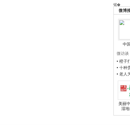
锘�
微博
中
微访谈
• 橙
• 十
• 老
美丽中
湿地