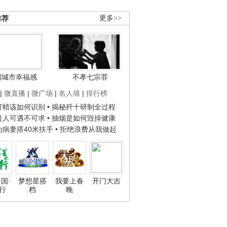
推荐
更多>>
国城市幸福感
不孝七宗罪
|
微直播
|
微广场
|
名人墙
|
排行榜
子打蜡该如何识别
• 揭秘歼十研制全过程
种贵人可遇不可求
• 抽烟是如何毁掉健康
人为病妻搭40米扶手
• 拒绝浪费从我做起
国·
梦想星搭
我要上春
开门大吉
行
档
晚