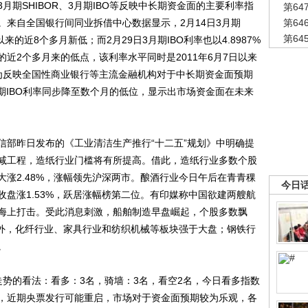
SHIBOR、3月期IBO等反映中长期资金面的主要利率指
第6
来自全国银行间同业拆借中心数据显示，2月14日3月期
第6
第6
4日以来的近8个多月新低；而2月29日3月期IBO利率也以4.8987%
来的近2个多月来的低点，该利率水平同时是2011年6月7日以来
为反映全国性商业银行等主流金融机构对于中长期资金面预期
月期IBO利率同步降至数个月的低位，显示出市场资金面在未来
部昨日发布的《工业清洁生产推行“十二五”规划》中明确提
减工程，造纸行业门槛将有所提高。借此，造纸行业多数个股
涨2.48%，涨幅领先沪深两市。酿酒行业今日午后在青青稞
今日
盘涨1.53%，跃居涨幅榜第二位。有印媒称中国欲建两艘航
海上打击。受此消息刺激，船舶制造早盘崛起，个股多数飘
此外，化纤行业、家具行业和纺织机械等板块强于大盘；钢铁行
。
的看法：看多：3名，骑墙：3名，看空2名，今日看多指数
看，近期央票发行可能重启，市场对于资金面预期较为乐观，各