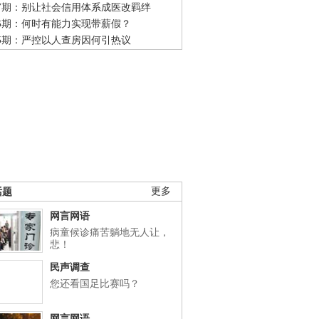
47期：别让社会信用体系成医改羁绊
46期：何时有能力实现带薪假？
45期：严控以人查房因何引热议
话题
更多
网言网语
病童候诊痛苦躺地无人让，
悲！
民声调查
您还看国足比赛吗？
网言网语