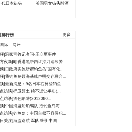
年代日本街头
英国男女街头醉酒
时排行榜
更多
国际
网评
视频]温家宝答记者问·王立军事件
东方夜新闻]香港黑帮内讧持刀追砍警...
视频]日政府实施所谓钓鱼岛“国有化...
视频]我钓鱼岛领海基线声明交存联合...
视频]最新消息：9名日本右翼登钓鱼...
焦点访谈]捍卫领土 绝不退让半步(...
点访谈]酒色陷阱(2012080...
视频]中国海监船舶编队 抵钓鱼岛海...
焦点访谈]钓鱼岛：中国主权不容侵犯...
今日关注]海监巡航 军队威慑 中国...