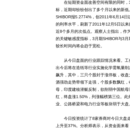
在短期资金面改善空间有限的同时，3月期
标，近期却纷纷创出了多个月以来的新低。
SHIBOR报5.2774%，创2011年6月1
的利率水平，刷新了2011年12月5日以
近8个多月的次低点。观察人士指出，作
的关键敏感度指标，3月期SHIBOR与3
较长时间内将会趋于宽松。
从今日盘面的行业跟踪情况来看。工信
出今后将在造纸等行业实施化学需氧量削
飙升，其中，三只个股封于涨停板，收盘大
酒强劲走势带领下走强，个股多数飘红，收
母，印度建核潜艇反制，欲削弱中国航母
红，终盘涨1.50%，列涨幅榜第三位。
业、公路桥梁和电力行业等板块弱于大盘
今日投资统计了8家券商对今日大盘走势
上升至37%。分析师表示，从资金面来