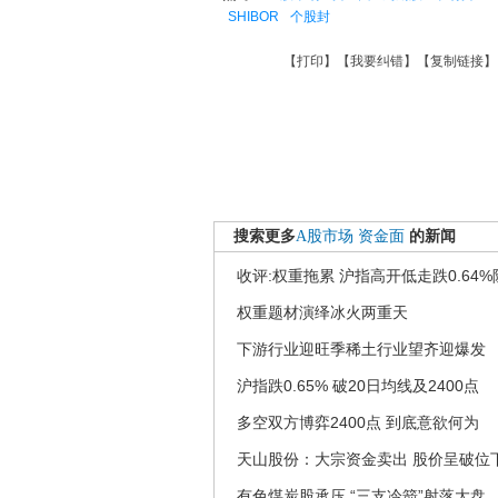
SHIBOR
个股封
【
打印
】【
我要纠错
】【
复制链接
】
搜索更多
A股市场
资金面
的新闻
收评:权重拖累 沪指高开低走跌0.64
权重题材演绎冰火两重天
下游行业迎旺季稀土行业望齐迎爆发
沪指跌0.65% 破20日均线及2400点
多空双方博弈2400点 到底意欲何为
天山股份：大宗资金卖出 股价呈破位
有色煤炭股承压 “三支冷箭”射落大盘