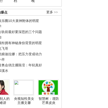
行
档
晚
劲爆点
更多 >>
娱乐圈10大衰神附体的明星
学
出轨前最好要深思的三个问题
和
领衔拥有神秘身份背景的明星
飞飞哥
姑娘迪拉娜：把压力变成动力
小卒
青奥会俏主播陈滢：年轻真好
和溪水
别人的
央视知性美女
智慧树：谨防
难讲
主播文馨
芒果皮炎