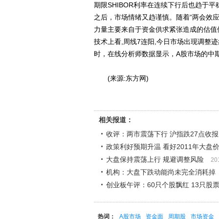
期限SHIBOR利率在连续下行后也趋于
之后，市场情绪又趋谨慎。随着“两会效
力量主要来自于资金供求紧张造成的估值
技术上看,周线7连阳,今日市场出现调整
时，在线分析师数据显示，A股市场的中
(来源:东方网)
相关报道：
收评：两市震荡下行 沪指跌27点收报2
政策利好预期升温 看好2011年大盘
大盘保持震荡上行 规避调整风险
20
机构：大盘下跌动能尚未完全消耗掉
创业板午评：60只个股飘红 13只股
热词：
A股市场
资金面
周期股
市场资金