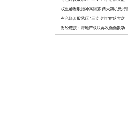
权重萎靡股指冲高回落 两大契机致行
有色煤炭股承压 “三支冷箭”射落大盘
财经链接：房地产板块再次蠢蠢欲动