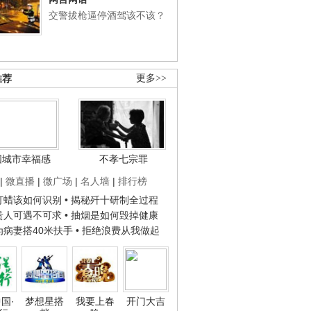
交警拔枪逼停酒驾该不该？
推荐
更多>>
国城市幸福感
不孝七宗罪
|
微直播
|
微广场
|
名人墙
|
排行榜
子打蜡该如何识别
• 揭秘歼十研制全过程
种贵人可遇不可求
• 抽烟是如何毁掉健康
人为病妻搭40米扶手
• 拒绝浪费从我做起
国·
梦想星搭
我要上春
开门大吉