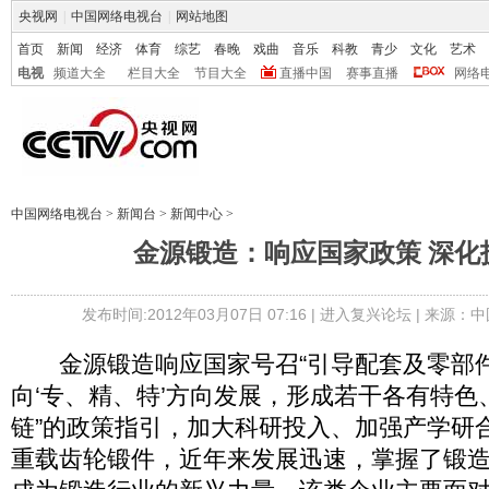
央视网
|
中国网络电视台
|
网站地图
首页
新闻
经济
体育
综艺
春晚
戏曲
音乐
科教
青少
文化
艺术
电视
频道大全
栏目大全
节目大全
直播中国
赛事直播
网络
中国网络电视台
>
新闻台
>
新闻中心
>
金源锻造：响应国家政策 深化
发布时间:2012年03月07日 07:16 |
进入复兴论坛
| 来源：中
金源锻造响应国家号召“引导配套及零部
向‘专、精、特’方向发展，形成若干各有特色
链”的政策指引，加大科研投入、加强产学研
重载齿轮锻件，近年来发展迅速，掌握了锻