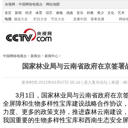
央视网
|
中国网络电视台
|
网站地图
首页
新闻
经济
体育
综艺
春晚
戏曲
音乐
科教
青少
文化
艺术
电视
频道大全
栏目大全
节目大全
直播中国
赛事直播
网络
中国网络电视台
>
新闻台
>
新闻中心
>
国家林业局与云南省政府在京签署
发布时间:2012年03月07日 05:16 |
进入复兴论坛
| 来源：林
3月1日，国家林业局与云南省政府在京签
全屏障和生物多样性宝库建设战略合作协议
力度、更多的政策支持，推进森林云南建设
我国重要的生物多样性宝库和西南生态安全