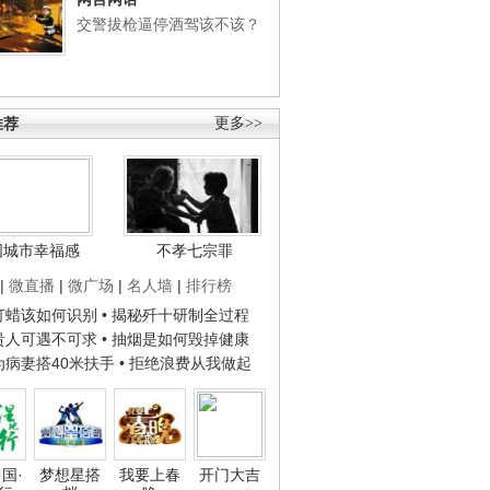
交警拔枪逼停酒驾该不该？
推荐
更多>>
国城市幸福感
不孝七宗罪
|
微直播
|
微广场
|
名人墙
|
排行榜
子打蜡该如何识别
• 揭秘歼十研制全过程
种贵人可遇不可求
• 抽烟是如何毁掉健康
人为病妻搭40米扶手
• 拒绝浪费从我做起
国·
梦想星搭
我要上春
开门大吉