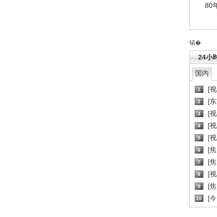
80
锘�
24小
国内
[
1
[
2
[
3
[
4
[
5
[
6
[焦
7
[
8
[
9
[
10