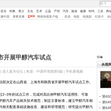
音乐
科教
青少
文化
艺术
公益
产经
汽车
旅游
健康
时尚
三农
商
直播中国
赛事直播
网络电视客户端
|
高清
电影
电视剧
纪录片
动
市开展甲醇汽车试点
锘�
央视
|
进入复兴论坛
| 来源：中国环境报第5版 |
手机看视频
部决定在山西省、上海市和陕西省开展甲醇汽车试点工作。
2~3年的试点工作，完成对高比例甲醇汽车适用性、可靠
第65
甲醇汽车产品相关技术规范，制定主要标准，建立甲醇汽车相
第6
料相关配套基础设施改造、建设和管理规范；研究提出甲醇汽
第6