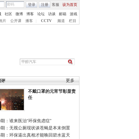
登录
注册
客服
设为首页
城
社区
微博
博客
论坛
访谈
邮箱
游戏
画片
公开课
播客
|
CCTV
频道
栏目
网评
更多
不戴口罩的元宵节彰显责
任
0期：谁来医治“环保焦虑症”
49期：无视公厕现状谈苍蝇是本末倒置
48期：环保逼出真相才能唤回碧水蓝天