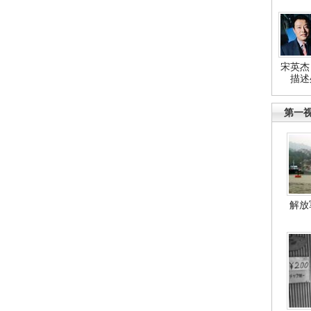
宋英杰
描述
第一
解放