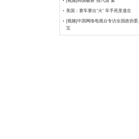
[视频]韩国破获“假汽油”案
美国：赛车赛出“火” 车手死里逃生
[视频]中国网络电视台专访全国政协
宝