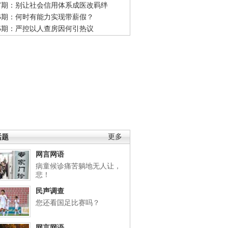
47期：别让社会信用体系成医改羁绊
46期：何时有能力实现带薪假？
45期：严控以人查房因何引热议
话题
更多
网言网语
病童候诊痛苦躺地无人让，
悲！
民声调查
您还看国足比赛吗？
网言网语