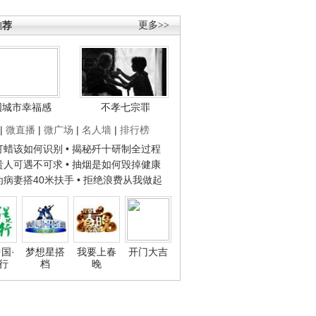
推荐
更多>>
国城市幸福感
不孝七宗罪
|
微直播
|
微广场
|
名人墙
|
排行榜
子打蜡该如何识别
• 揭秘歼十研制全过程
种贵人可遇不可求
• 抽烟是如何毁掉健康
人为病妻搭40米扶手
• 拒绝浪费从我做起
国·
梦想星搭
我要上春
开门大吉
行
档
晚