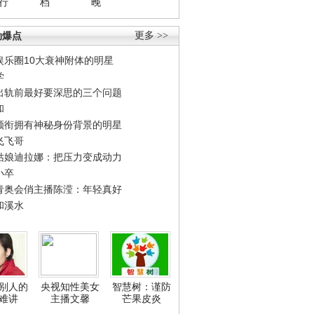
行
档
晚
劲爆点
更多 >>
娱乐圈10大衰神附体的明星
学
出轨前最好要深思的三个问题
和
领衔拥有神秘身份背景的明星
飞飞哥
姑娘迪拉娜：把压力变成动力
小卒
青奥会俏主播陈滢：年轻真好
和溪水
别人的
央视知性美女
智慧树：谨防
难讲
主播文馨
芒果皮炎