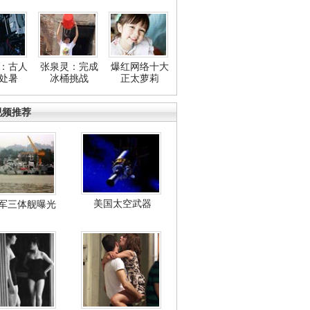
：古人
张泉灵：完成
爆红网络十大
处暑
冰桶挑战
正太萝莉
视频推荐
美国太空武器
军三体舰曝光