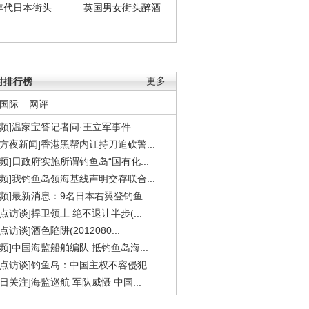
年代日本街头
英国男女街头醉酒
时排行榜
更多
国际
网评
视频]温家宝答记者问·王立军事件
东方夜新闻]香港黑帮内讧持刀追砍警...
视频]日政府实施所谓钓鱼岛“国有化...
视频]我钓鱼岛领海基线声明交存联合...
视频]最新消息：9名日本右翼登钓鱼...
焦点访谈]捍卫领土 绝不退让半步(...
点访谈]酒色陷阱(2012080...
视频]中国海监船舶编队 抵钓鱼岛海...
焦点访谈]钓鱼岛：中国主权不容侵犯...
今日关注]海监巡航 军队威慑 中国...