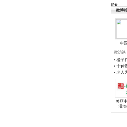
锘�
微博
中
微访谈
• 橙
• 十
• 老
美丽中
湿地