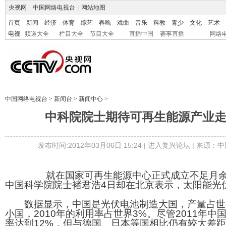
央视网
|
中国网络电视台
|
网站地图
首页
新闻
经济
体育
综艺
春晚
戏曲
音乐
科教
青少
文化
艺术
电视
频道大全
栏目大全
节目大全
直播中国
赛事直播
网络
中国网络电视台
>
新闻台
>
新闻中心
>
中科院院士期待可再生能源产业
发布时间:2012年03月06日 15:24 |
进入复兴论坛
| 来源：中
就在国家可再生能源中心正式成立不足月余之
中国科学院院士褚君浩4日却在北京表示，太阳能光
数据显示，中国是光伏电池制造大国，产量占世界
小国，2010年的利用率占世界3%。尽管2011年
率达到12%，但与德国、日本等国相比仍有较大差