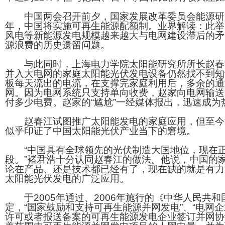
中国两会召开前夕，国家发展改革委员会能源研究
年，中国将实施可再生能源配额制。业界解读：此举
风电等新能源发电规模越来越大与电网建设滞后的矛
源浪费的历史遗留问题。
与此同时，上海电力学院太阳能研究所所长赵春
并入大电网的家庭太阳能光伏发电设备仍然找不到知
板每天流出的电流，在支撑完家庭利用后，多余的通
网。因为电网系统只支持单向收费，赵家向电网输送
付多少电费。赵家的“尴尬”一经媒体报出，迅速成为
赵春江试图推广太阳能发电的家庭应用，但至今
似乎印证了中国太阳能光伏产业当下的窘境。
“中国具有全球领先的光伏制造大国地位，现在正
段。”褚君浩十分认同赵春江的做法。他说，中国的
论在产品、还是技术都已经有了，现在缺的就是有力
太阳能光伏发电的广泛应用。
于2005年通过、2006年施行的《中华人民共和
定，“国家鼓励和支持可再生能源并网发电”、“电网
许可或者报送备案的可再生能源发电企业签订并网协