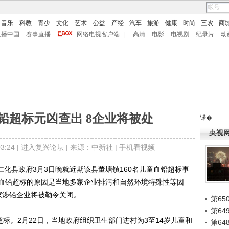
音乐
科教
青少
文化
艺术
公益
产经
汽车
旅游
健康
时尚
三农
商
直播中国
赛事直播
网络电视客户端
|
高清
电影
电视剧
纪录片
动
铅超标元凶查出 8企业将被处
锘�
央视
:24 |
进入复兴论坛
| 来源：中新社 |
手机看视频
化县政府3月3日晚就近期该县董塘镇160名儿童血铅超标事
血铅超标的原因是当地多家企业排污和自然环境特殊性等因
家涉铅企业将被勒令关闭。
第65
第6
。2月22日，当地政府组织卫生部门进村为3至14岁儿童和
第6