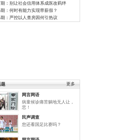
47期：别让社会信用体系成医改羁绊
46期：何时有能力实现带薪假？
45期：严控以人查房因何引热议
话题
更多
网言网语
病童候诊痛苦躺地无人让，
悲！
民声调查
您还看国足比赛吗？
网言网语