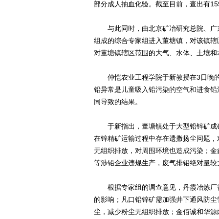
部分成人抽血化验。截至目前，查出有1
与此同时，由北京矿冶研究总院、广东
组成的综合专家组进入董塘镇，对该镇辖
对董塘镇辖区范围的大气、水体、土壤和
仲恺农业工程学院于新教授在3日晚的
铅异常是儿童吸入铅污染的空气和进食铅
同导致的结果。
于新指出，董塘镇处于大型铅锌矿成矿
在锌精矿运输过程中存在遗撒扬尘问题，
无组织排放，对周围环境也造成污染；金
等涉铅企业违规生产，废气排铅绝对量较
根据专家组的调查意见，丹霞冶炼厂需
的影响；凡口铅锌矿需加强井下通风防尘
尘，减少粉尘无组织排放；金佰诚和华源