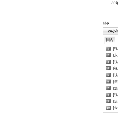
80
锘�
24小
国内
[
1
[
2
[
3
[
4
[
5
[
6
[焦
7
[
8
[
9
[
10