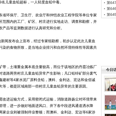
59名儿童血铅超标，一人轻度血铅中毒。
第6
第6
第6
省环保厅、卫生厅、农业厅和仲恺农业工程学院等单位专家
区范围内的工厂、矿区、村庄进行实地走访、调查和勘察，并
农产品等监测数据进行认真研究和分析。
新闻发布会上宣布，经过专家组勘察，初步认定此次儿童血
污染的食物所致，是当地企业排污和自然环境特殊性等因素共
带，土壤重金属本底含量较高，而位于该地区的丹霞冶炼厂
今日
对道路两旁村庄儿童血铅异常产生影响；凡口铅锌矿部分废气
鑫建材等4家水泥厂原料含铅，澳科、金利达、宏达和金佰诚
大等，都是区域南部一些村庄儿童血铅异常的主要原因。
改进运输方式，采用密闭式运输，消除道路扬尘对环境带来
管理，进一步做好地面进风口、井下各中段进风通道洒水降
两家企业则被强制停业整顿；而澳科、金利达、宏达等6家涉