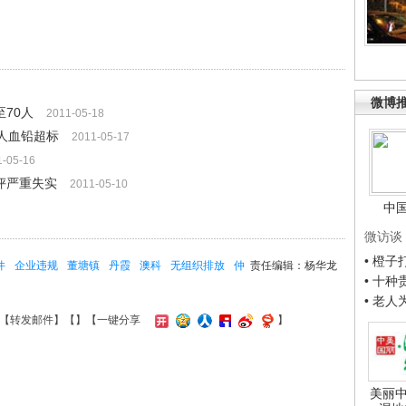
微博
70人
2011-05-18
人血铅超标
2011-05-17
1-05-16
评严重失实
2011-05-10
中
微访谈
• 橙
件
企业违规
董塘镇
丹霞
澳科
无组织排放
仲
责任编辑：杨华龙
• 十
• 老
【
转发邮件
】【
】
【一键分享
】
美丽中