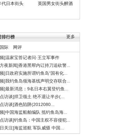
年代日本街头
英国男女街头醉酒
时排行榜
更多
国际
网评
视频]温家宝答记者问·王立军事件
东方夜新闻]香港黑帮内讧持刀追砍警...
视频]日政府实施所谓钓鱼岛“国有化...
视频]我钓鱼岛领海基线声明交存联合...
视频]最新消息：9名日本右翼登钓鱼...
焦点访谈]捍卫领土 绝不退让半步(...
点访谈]酒色陷阱(2012080...
视频]中国海监船舶编队 抵钓鱼岛海...
焦点访谈]钓鱼岛：中国主权不容侵犯...
今日关注]海监巡航 军队威慑 中国...