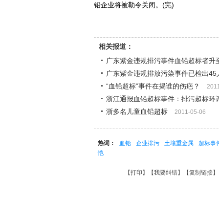
铅企业将被勒令关闭。(完)
相关报道：
广东紫金违规排污事件血铅超标者升至
广东紫金违规排放污染事件已检出45
“血铅超标”事件在揭谁的伤疤？
201
浙江通报血铅超标事件：排污超标环
浙多名儿童血铅超标
2011-05-06
热词：
血铅
企业排污
土壤重金属
超标事
恺
【
打印
】【
我要纠错
】【
复制链接
】