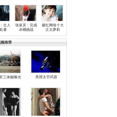
：古人
张泉灵：完成
爆红网络十大
处暑
冰桶挑战
正太萝莉
视频推荐
美国太空武器
军三体舰曝光