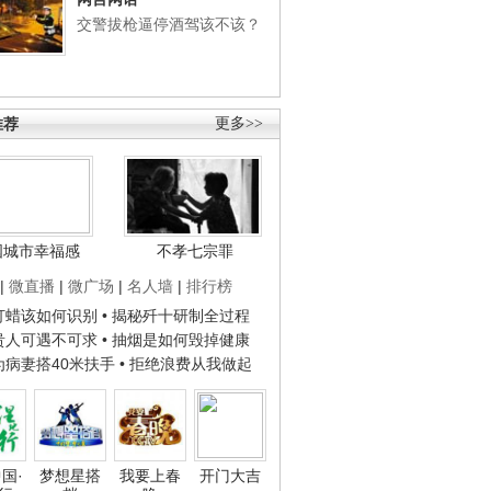
交警拔枪逼停酒驾该不该？
推荐
更多>>
国城市幸福感
不孝七宗罪
|
微直播
|
微广场
|
名人墙
|
排行榜
子打蜡该如何识别
• 揭秘歼十研制全过程
种贵人可遇不可求
• 抽烟是如何毁掉健康
人为病妻搭40米扶手
• 拒绝浪费从我做起
国·
梦想星搭
我要上春
开门大吉