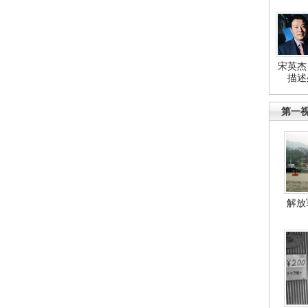
宋英杰
描述
第一
解放