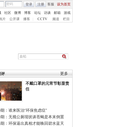
登录
注册
客服
设为首页
城
社区
微博
博客
论坛
访谈
邮箱
游戏
画片
公开课
播客
|
CCTV
频道
栏目
网评
更多
不戴口罩的元宵节彰显责
任
0期：谁来医治“环保焦虑症”
49期：无视公厕现状谈苍蝇是本末倒置
48期：环保逼出真相才能唤回碧水蓝天