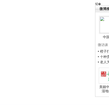
锘�
微博
中
微访谈
• 橙
• 十
• 老
美丽中
湿地