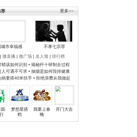
推荐
更多>>
国城市幸福感
不孝七宗罪
|
微直播
|
微广场
|
名人墙
|
排行榜
子打蜡该如何识别
• 揭秘歼十研制全过程
种贵人可遇不可求
• 抽烟是如何毁掉健康
人为病妻搭40米扶手
• 拒绝浪费从我做起
国·
梦想星搭
我要上春
开门大吉
行
档
晚