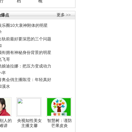
行
档
晚
劲爆点
更多 >>
娱乐圈10大衰神附体的明星
学
出轨前最好要深思的三个问题
和
领衔拥有神秘身份背景的明星
飞飞哥
姑娘迪拉娜：把压力变成动力
小卒
青奥会俏主播陈滢：年轻真好
和溪水
别人的
央视知性美女
智慧树：谨防
难讲
主播文馨
芒果皮炎