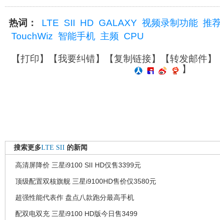
热词：
LTE
SII
HD
GALAXY
视频录制功能
推
TouchWiz
智能手机
主频
CPU
【
打印
】【
我要纠错
】【
复制链接
】【
转发邮件
】
】
搜索更多
LTE
SII
的新闻
高清屏降价 三星i9100 SII HD仅售3399元
顶级配置双核旗舰 三星i9100HD售价仅3580元
超强性能代表作 盘点八款跑分最高手机
配双电双充 三星i9100 HD版今日售3499