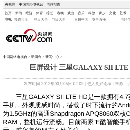
央视网
|
中国网络电视台
|
网站地图
首页
新闻
经济
体育
综艺
春晚
戏曲
音乐
科教
青少
文化
艺术
电视
频道大全
栏目大全
节目大全
直播中国
赛事直播
网络
中国网络电视台
>
新闻台
>
新闻中心
>
巨屏设计 三星GALAXY SII LTE 
发布时间:2012年03月05日 02:09 |
进入复兴论坛
| 来源：
三星GALAXY SII LTE HD是一款拥有4
手机，外观质感时尚，搭载了时下流行的Androi
为1.5GHz的高通Snapdragon APQ8060双
RAM，整机运行流畅。目前商家“E酷智能手机