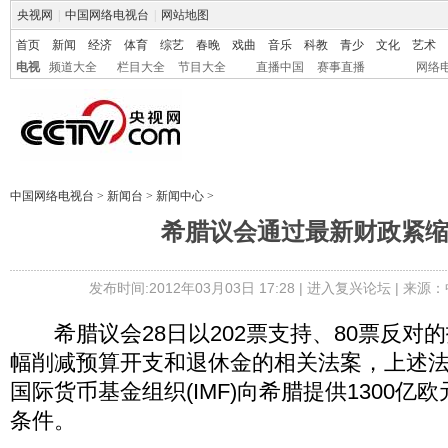
央视网
|
中国网络电视台
|
网站地图
首页
新闻
经济
体育
综艺
春晚
戏曲
音乐
科教
青少
文化
艺术
电视
频道大全
栏目大全
节目大全
直播中国
赛事直播
网络
中国网络电视台
>
新闻台
>
新闻中心
>
希腊议会通过最新财政紧
发布时间:2012年03月03日 17:28 |
进入复兴论坛
| 来源：
希腊议会28日以202票支持、80票反对
幅削减预算开支和退休金的相关法案，上述
国际货币基金组织(IMF)向希腊提供1300亿
条件。