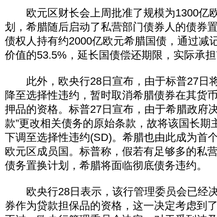
欧元区财长会上周批准了规模为1300亿
划，希腊随后启动了私营部门债券人的债券
债权人持有约2000亿欧元希腊国债，通过减
价值的53.5%，延长国债偿还期限，实际承担
此外，欧央行28日宣布，由于标普27日将
降至选择性违约，暂时取消希腊债券在其货
押品的资格。标普27日宣布，由于希腊政府决
款”更改相关债务的原始条款，故将该国长期
下调至选择性违约(SD)。希腊也由此成为首
欧元区成员国。标普称，假若有足够多的私
债务置换计划，希腊将面临彻底债务违约。
欧央行28日表示，该行管理委员会已经决
券作为贷款担保品的资格，这一决定考虑到