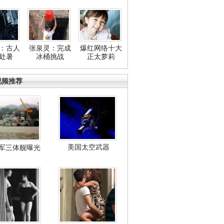
：古人
张泉灵：完成
爆红网络十大
处暑
冰桶挑战
正太萝莉
视频推荐
美国太空武器
军三体舰曝光