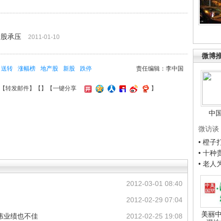
产股承压
2011-01-10
微博
送转
涨幅榜
地产股
新股
跌停
责任编辑：李中国
【
转发邮件
】【
】
【一键分享
】
中
微访谈
• 橙
• 十
• 老
2012-03-01 08:40
2012-02-29 07:04
美丽中
伟业绩也不佳
2012-02-25 19:08