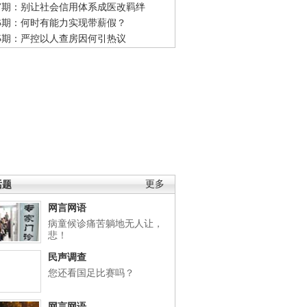
47期：别让社会信用体系成医改羁绊
46期：何时有能力实现带薪假？
45期：严控以人查房因何引热议
话题
更多
网言网语
病童候诊痛苦躺地无人让，
悲！
民声调查
您还看国足比赛吗？
网言网语