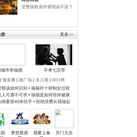
交警拔枪逼停酒驾该不该？
推荐
更多>>
国城市幸福感
不孝七宗罪
|
微直播
|
微广场
|
名人墙
|
排行榜
子打蜡该如何识别
• 揭秘歼十研制全过程
种贵人可遇不可求
• 抽烟是如何毁掉健康
人为病妻搭40米扶手
• 拒绝浪费从我做起
国·
梦想星搭
我要上春
开门大吉