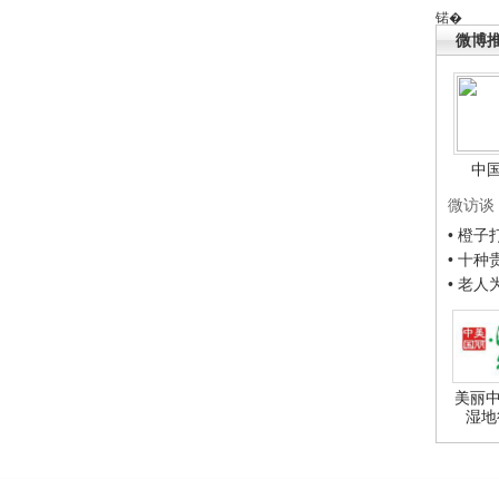
锘�
微博
中
微访谈
• 橙
• 十
• 老
美丽中
湿地