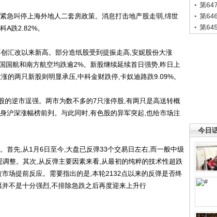
第6
急叫停上海外地人二套房政策。消息打击地产股走弱,绵世
第6
第6
科A跌2.82%。
再创汇改以来新高。部分造纸股受到提振走高,安妮股份大涨
、中国国航和南方航空均跌逾2%。新股继续延续首日强势,昨日上
大涨的两只新股则明显承压,中科金财跌停,卡奴迪路跌9.09%。
的逆市逞强。两市为数不多的7只涨停股,有两只是高送转概
身沪深涨幅榜前列。与此同时,有色股的异军突起,也给市场注
今日
先,从1月6日至今,大盘已反弹33个交易日左右,而一般中级
出现调整。其次,从反弹主要因素来看,从最初的纯粹的技术性超跌
被市场提前反应。需要指出的是,本轮2132点以来的反弹是否终
愿并不是十分强烈,不排除急跌之后再度迎来上升行