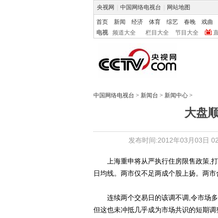
央视网
|
中国网络电视台
|
网站地图
首页
新闻
经济
体育
综艺
春晚
戏曲
电视
频道大全
栏目大全
节目大全
中国网络电视台
>
新闻台
>
新闻中心
>
大盘
发布时间:2012年03月03日 02:
上海重申将从严执行住房限售政策,打击地
日均线。两市仅不足两成个股上扬。两市合计
连续两个交易日的该调不调,令市场多空
但这也未冲抵几乎成为市场共识的短期调