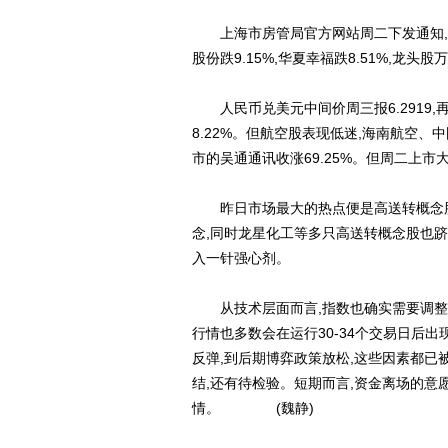
上海市房管局官方网站周二下发通知,紧
股份跌9.15%,华夏幸福跌8.51%,龙头股万
人民币兑美元中间价周三报6.2919,
8.22%。但航空股表现低迷,海南航空
市的吴通通讯收涨69.25%。但周二上市
昨日市场最大的热点便是高送转概念股
念,同时龙星化工等多只高送转概念股也跻
入一针强心剂。
从技术层面而言,指数也确实需要调整。首
行情也多数会在运行30-34个交易日后
反弹,到后期博弈政策放松,这些因素都已
结,还有待检验。短期而言,资金离场的意
情。 (魏静)