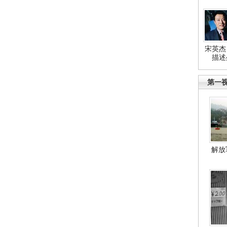
宋英杰
描述
第一
解放