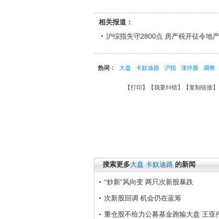
相关报道：
沪综指失守2800点 房产税开征令地
热词：
大盘
卡奴迪路
沪指
涨停股
调整
【
打印
】【
我要纠错
】【
复制链接
】
搜索更多
大盘
卡奴迪路
的新闻
“炒新”风向变 两只次新股暴跌
次新股回调 机会仍在蓝筹
重仓股不给力公募基金跑输大盘 王亚