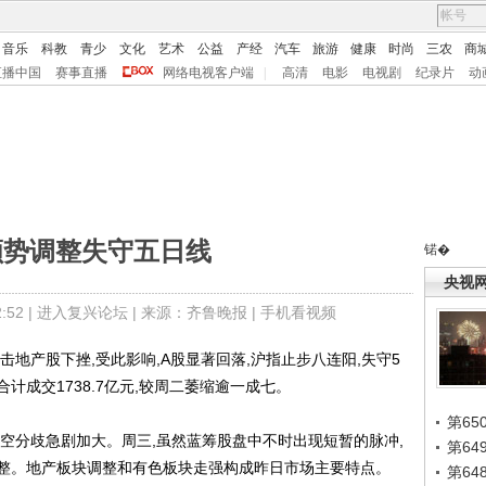
音乐
科教
青少
文化
艺术
公益
产经
汽车
旅游
健康
时尚
三农
商
直播中国
赛事直播
网络电视客户端
|
高清
电影
电视剧
纪录片
动
顺势调整失守五日线
锘�
央视
52 |
进入复兴论坛
| 来源：齐鲁晚报 |
手机看视频
产股下挫,受此影响,A股显著回落,沪指止步八连阳,失守5
成交1738.7亿元,较周二萎缩逾一成七。
第65
分歧急剧加大。周三,虽然蓝筹股盘中不时出现短暂的脉冲,
第6
整。地产板块调整和有色板块走强构成昨日市场主要特点。
第6