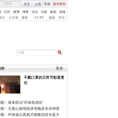
登录
注册
客服
设为首页
城
社区
微博
博客
论坛
访谈
邮箱
游戏
画片
公开课
播客
|
CCTV
频道
栏目
网评
更多
不戴口罩的元宵节彰显责
任
0期：谁来医治“环保焦虑症”
49期：无视公厕现状谈苍蝇是本末倒置
48期：环保逼出真相才能唤回碧水蓝天