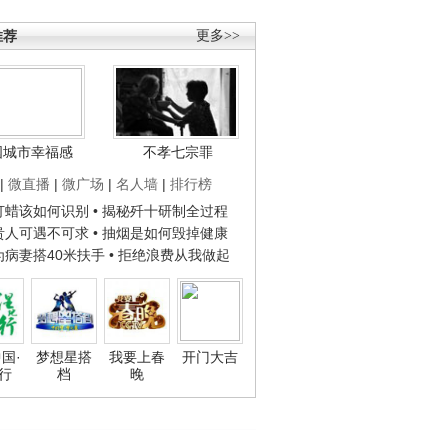
推荐
更多>>
国城市幸福感
不孝七宗罪
|
微直播
|
微广场
|
名人墙
|
排行榜
子打蜡该如何识别
• 揭秘歼十研制全过程
种贵人可遇不可求
• 抽烟是如何毁掉健康
人为病妻搭40米扶手
• 拒绝浪费从我做起
国·
梦想星搭
我要上春
开门大吉
行
档
晚