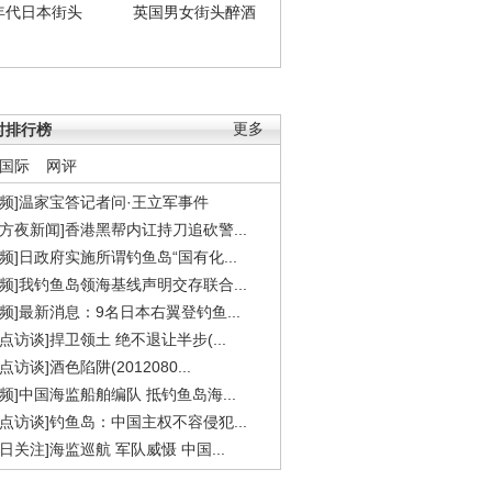
年代日本街头
英国男女街头醉酒
时排行榜
更多
国际
网评
视频]温家宝答记者问·王立军事件
东方夜新闻]香港黑帮内讧持刀追砍警...
视频]日政府实施所谓钓鱼岛“国有化...
视频]我钓鱼岛领海基线声明交存联合...
视频]最新消息：9名日本右翼登钓鱼...
焦点访谈]捍卫领土 绝不退让半步(...
点访谈]酒色陷阱(2012080...
视频]中国海监船舶编队 抵钓鱼岛海...
焦点访谈]钓鱼岛：中国主权不容侵犯...
今日关注]海监巡航 军队威慑 中国...