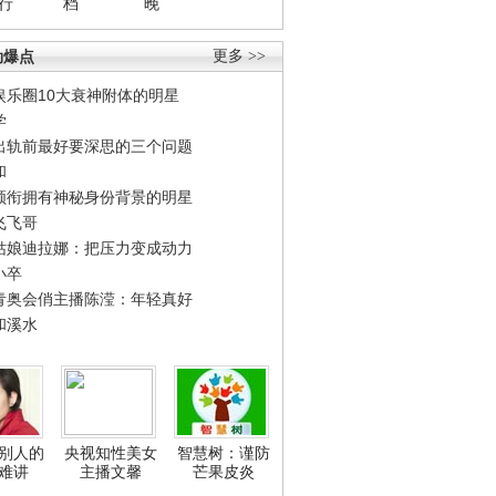
行
档
晚
劲爆点
更多 >>
娱乐圈10大衰神附体的明星
学
出轨前最好要深思的三个问题
和
领衔拥有神秘身份背景的明星
飞飞哥
姑娘迪拉娜：把压力变成动力
小卒
青奥会俏主播陈滢：年轻真好
和溪水
别人的
央视知性美女
智慧树：谨防
难讲
主播文馨
芒果皮炎