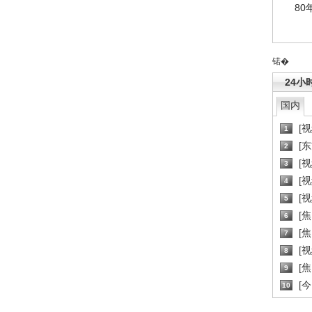
80
锘�
24小
国内
[
1
[
2
[
3
[
4
[
5
[
6
[焦
7
[
8
[
9
[
10