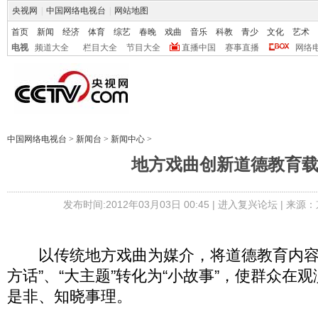
央视网
|
中国网络电视台
|
网站地图
首页
新闻
经济
体育
综艺
春晚
戏曲
音乐
科教
青少
文化
艺术
电视
频道大全
栏目大全
节目大全
直播中国
赛事直播
网络
中国网络电视台
>
新闻台
>
新闻中心
>
地方戏曲创新道德教育
发布时间:2012年03月03日 00:45 |
进入复兴论坛
| 来源：
以传统地方戏曲为媒介，将道德教育内容的
方话”、“大主题”转化为“小故事”，使群众在
是非、知晓事理。