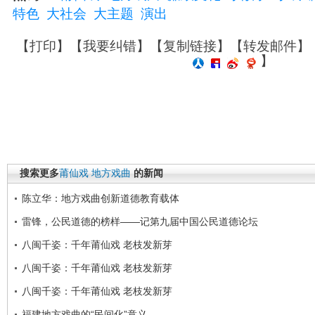
特色
大社会
大主题
演出
【
打印
】【
我要纠错
】【
复制链接
】【
转发邮件
】
】
搜索更多
莆仙戏
地方戏曲
的新闻
陈立华：地方戏曲创新道德教育载体
雷锋，公民道德的榜样——记第九届中国公民道德论坛
八闽千姿：千年莆仙戏 老枝发新芽
八闽千姿：千年莆仙戏 老枝发新芽
八闽千姿：千年莆仙戏 老枝发新芽
福建地方戏曲的“民间化”意义