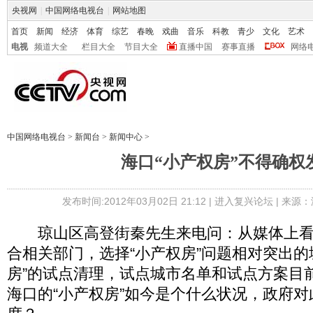
央视网
|
中国网络电视台
|
网站地图
首页
新闻
经济
体育
综艺
春晚
戏曲
音乐
科教
青少
文化
艺术
电视
频道大全
栏目大全
节目大全
直播中国
赛事直播
网络
中国网络电视台
>
新闻台
>
新闻中心
>
海口“小产权房”不得确权
发布时间:2012年03月02日 21:12 |
进入复兴论坛
| 来源：
琼山区高登街秦先生来电问：从媒体上看
合相关部门，选择“小产权房”问题相对突出的
房”的试点清理，试点城市名单和试点方案目
海口的“小产权房”如今是个什么状况，政府