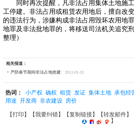
同时再次提醒，凡非法占用集体土地施工
工停建。非法占用或租赁农用地后，擅自改
的违法行为，涉嫌构成非法占用毁坏农用地
地罪及非法批地罪的，将移送司法机关追究
整理）
相关报道：
严防春节期间非法占地抢建
2011-01-31
热词：
小产权
确权
租赁
发证
集体土地
承包经
用途
开发商
非农建设
房价
【
打印
】【
我要纠错
】【
复制链接
】【
转发邮件
】
】