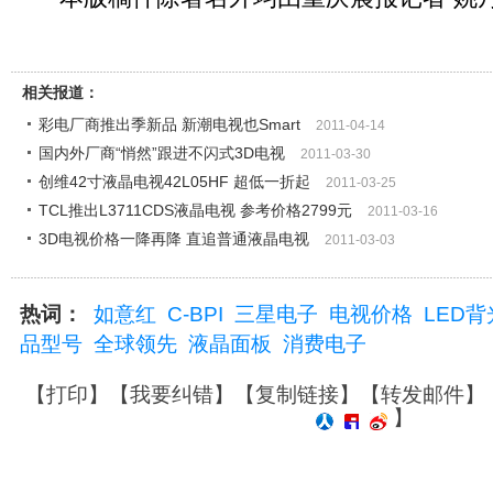
相关报道：
彩电厂商推出季新品 新潮电视也Smart
2011-04-14
国内外厂商“悄然”跟进不闪式3D电视
2011-03-30
创维42寸液晶电视42L05HF 超低一折起
2011-03-25
TCL推出L3711CDS液晶电视 参考价格2799元
2011-03-16
3D电视价格一降再降 直追普通液晶电视
2011-03-03
热词：
如意红
C-BPI
三星电子
电视价格
LED背
品型号
全球领先
液晶面板
消费电子
【
打印
】【
我要纠错
】【
复制链接
】【
转发邮件
】
】