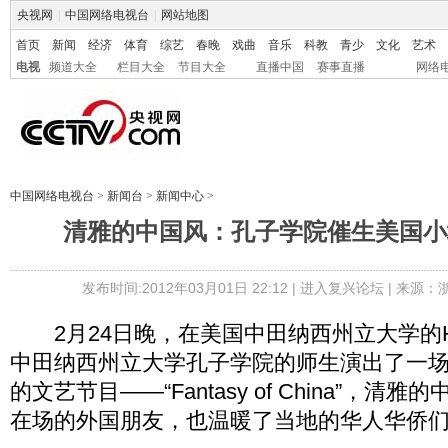
央视网
|
中国网络电视台
|
网站地图
首页
新闻
经济
体育
综艺
春晚
戏曲
音乐
科教
青少
文化
艺术
电视
频道大全
栏目大全
节目大全
直播中国
赛事直播
网络
中国网络电视台
>
新闻台
>
新闻中心
>
清雅的中国风：孔子学院催生美国小城“
发布时间:2012年03月01日 22:12 |
进入复兴论坛
| 来源：
2月24日晚，在美国中田纳西州立大学的Hinton 
中田纳西州立大学孔子学院的师生演出了一
的文艺节目――“Fantasy of China”，
在场的外国朋友，也温暖了当地的华人华侨