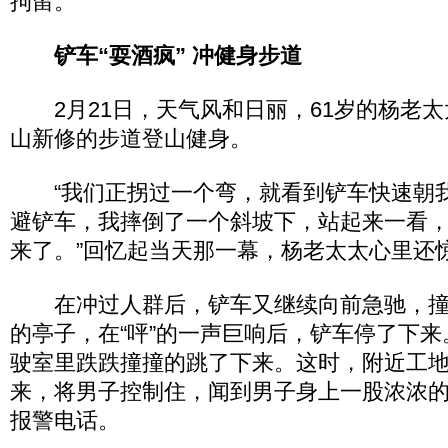
拘留。
铲车“耍酒疯” 冲健身步道
2月21日，天气风和日丽，61岁的杨老太
山新修的步道登山健身。
“我们正拐过一个弯，就看到铲车快速朝
避铲车，我摔倒了一个斜坡下，站起来一看
来了。”回忆起当天那一幕，杨老太太心里还
在冲过人群后，铲车又继续向前急驰，撞
的亭子，在“呯”的一声巨响后，铲车停了下
驶室里跌跌撞撞的跳了下来。这时，附近工
来，将男子控制住，闻到男子身上一股浓浓
报警电话。