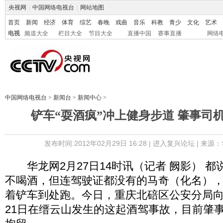
央视网
|
中国网络电视台
|
网站地图
首页
新闻
经济
体育
综艺
春晚
戏曲
音乐
科教
青少
文化
艺术
电视
频道大全
栏目大全
节目大全
直播中国
赛事直播
网络
中国网络电视台
>
新闻台
>
新闻中心
>
铲车“耍酒疯”冲上健身步道 肇事司
发布时间:2012年02月29日 16:28 |
进入复兴论坛
| 来源：
华龙网2月27日14时讯（记者 阙影） 都
不喝酒，但连驾驶证都没有的马奇（化名）
着铲车到处跑。今日，重庆北碚区公安分局
21日在缙云山发生的这起酒驾事故，目前肇事