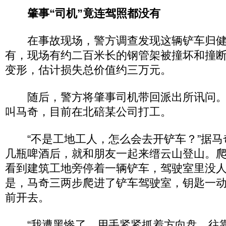
肇事“司机”竟连驾照都没有
在事故现场，警方调查发现这辆铲车归健
有，现场有约二百米长的钢管架被撞坏和撞
变形，估计损失总价值约三万元。
随后，警方将肇事司机带回派出所讯问。
叫马奇，目前在北碚某公司打工。
“不是工地工人，怎么会去开铲车？”据马
几瓶啤酒后，就和朋友一起来缙云山登山。
看到建筑工地旁停着一辆铲车，驾驶室里没
是，马奇三两步爬进了铲车驾驶室，钥匙一
前开去。
“我遭黑惨了，用手紧紧抓着方向盘，往