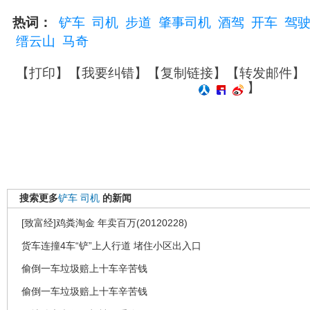
热词：
铲车
司机
步道
肇事司机
酒驾
开车
驾
缙云山
马奇
【
打印
】【
我要纠错
】【
复制链接
】【
转发邮件
】
】
搜索更多
铲车
司机
的新闻
[致富经]鸡粪淘金 年卖百万(20120228)
货车连撞4车“铲”上人行道 堵住小区出入口
偷倒一车垃圾赔上十车辛苦钱
偷倒一车垃圾赔上十车辛苦钱