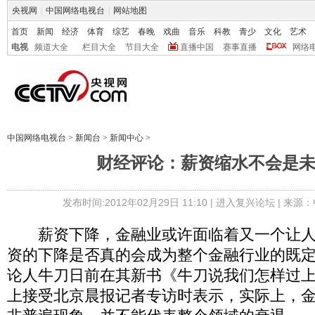
央视网
|
中国网络电视台
|
网站地图
首页
新闻
经济
体育
综艺
春晚
戏曲
音乐
科教
青少
文化
艺术
电视
频道大全
栏目大全
节目大全
直播中国
赛事直播
网络
中国网络电视台
>
新闻台
>
新闻中心
>
财经评论：薪资缩水不会是
发布时间:2012年02月29日 11:10 |
进入复兴论坛
| 来源：
薪资下降，金融业或许面临着又一个让人
资的下降是否真的会成为整个金融行业的既
论人牛刀日前在其新书《牛刀说我们怎样过
上接受北京晨报记者专访时表示，实际上，