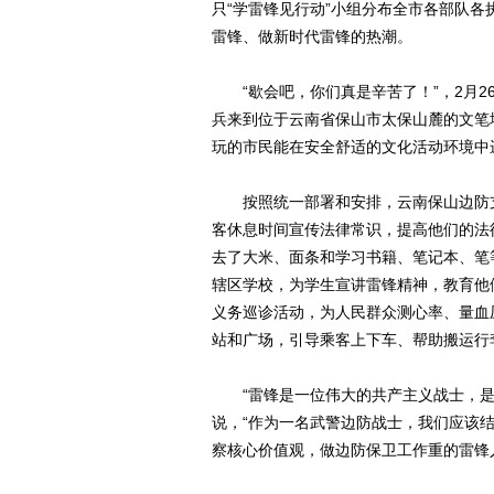
只“学雷锋见行动”小组分布全市各部队
雷锋、做新时代雷锋的热潮。
“歇会吧，你们真是辛苦了！”，2月26
兵来到位于云南省保山市太保山麓的文笔
玩的市民能在安全舒适的文化活动环境中
按照统一部署和安排，云南保山边防支
客休息时间宣传法律常识，提高他们的法
去了大米、面条和学习书籍、笔记本、笔
辖区学校，为学生宣讲雷锋精神，教育他
义务巡诊活动，为人民群众测心率、量血
站和广场，引导乘客上下车、帮助搬运行
“雷锋是一位伟大的共产主义战士，是
说，“作为一名武警边防战士，我们应该
察核心价值观，做边防保卫工作重的雷锋