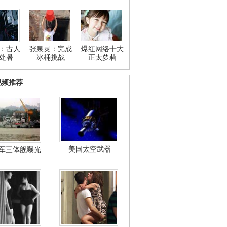
：古人
张泉灵：完成
爆红网络十大
处暑
冰桶挑战
正太萝莉
视频推荐
美国太空武器
军三体舰曝光