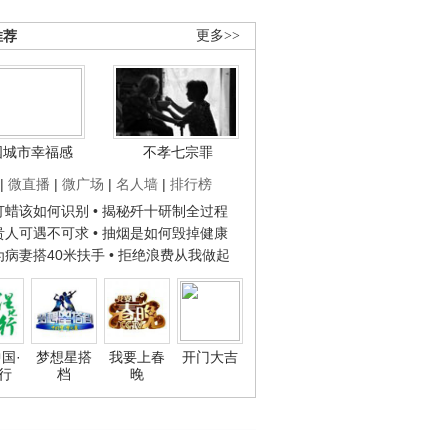
推荐
更多>>
国城市幸福感
不孝七宗罪
|
微直播
|
微广场
|
名人墙
|
排行榜
子打蜡该如何识别
• 揭秘歼十研制全过程
种贵人可遇不可求
• 抽烟是如何毁掉健康
人为病妻搭40米扶手
• 拒绝浪费从我做起
国·
梦想星搭
我要上春
开门大吉
行
档
晚