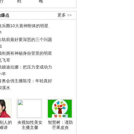
行
档
晚
劲爆点
更多 >>
娱乐圈10大衰神附体的明星
学
出轨前最好要深思的三个问题
和
领衔拥有神秘身份背景的明星
飞飞哥
姑娘迪拉娜：把压力变成动力
小卒
青奥会俏主播陈滢：年轻真好
和溪水
别人的
央视知性美女
智慧树：谨防
难讲
主播文馨
芒果皮炎