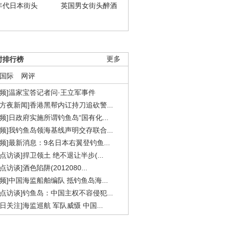
年代日本街头
英国男女街头醉酒
时排行榜
更多
国际
网评
视频]温家宝答记者问·王立军事件
东方夜新闻]香港黑帮内讧持刀追砍警...
视频]日政府实施所谓钓鱼岛“国有化...
视频]我钓鱼岛领海基线声明交存联合...
视频]最新消息：9名日本右翼登钓鱼...
焦点访谈]捍卫领土 绝不退让半步(...
点访谈]酒色陷阱(2012080...
视频]中国海监船舶编队 抵钓鱼岛海...
焦点访谈]钓鱼岛：中国主权不容侵犯...
今日关注]海监巡航 军队威慑 中国...