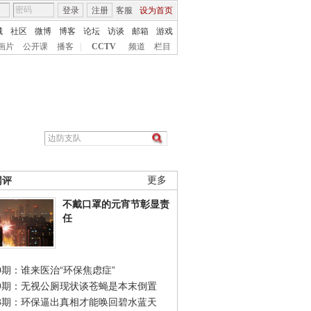
登录
注册
客服
设为首页
城
社区
微博
博客
论坛
访谈
邮箱
游戏
画片
公开课
播客
|
CCTV
频道
栏目
网评
更多
不戴口罩的元宵节彰显责
任
0期：谁来医治“环保焦虑症”
49期：无视公厕现状谈苍蝇是本末倒置
48期：环保逼出真相才能唤回碧水蓝天