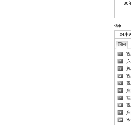
80
锘�
24小
国内
[
1
[
2
[
3
[
4
[
5
[
6
[焦
7
[
8
[
9
[
10