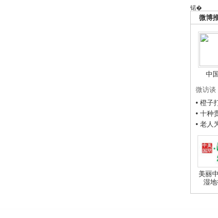
锘�
微博
中
微访谈
• 橙
• 十
• 老
美丽中
湿地