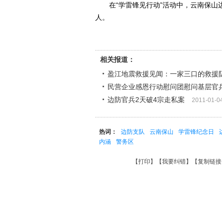
在“学雷锋见行动”活动中，云南保山边防
人。
相关报道：
盈江地震救援见闻：一家三口的救援
民营企业感恩行动慰问团慰问基层官
边防官兵2天破4宗走私案
2011-01-0
热词：
边防支队
云南保山
学雷锋纪念日
内涵
警务区
【
打印
】【
我要纠错
】【
复制链接