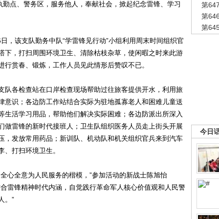
各执勤点、警务区，服务他人，奉献社会，掀起纪念雷锋、学习
第6
第6
第6
日，该支队勤务中队“学雷锋见行动”小组利用周末时间组织官
塔下，打扫周围环境卫生、清除枯枝杂草，使闲暇之时来此游
进行赏春、锻炼，工作人员见此情形后赞叹不已。
队各检查站在口岸检查现场帮助过往旅客提供开水，利用旅
律意识；各边防工作站结合实际为驻地孤寡老人和困难儿童送
等生活学习用品，帮助他们解决实际困难；各边防派出所深入
们做雷锋的新时代接班人；卫生队组织医务人员走上街头开展
今日
压，发放常用药品；新训队、机动队和机关组织官兵来到汽车
李、打扫环境卫生。
全心全意为人民服务的楷模，”参加活动的新战士陈旭怡
结合雷锋精神时代内涵，自觉践行革命军人核心价值观和人民警
人。”