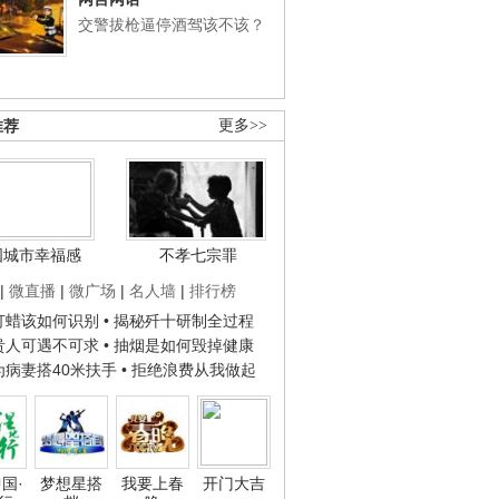
交警拔枪逼停酒驾该不该？
推荐
更多>>
国城市幸福感
不孝七宗罪
|
微直播
|
微广场
|
名人墙
|
排行榜
子打蜡该如何识别
• 揭秘歼十研制全过程
种贵人可遇不可求
• 抽烟是如何毁掉健康
人为病妻搭40米扶手
• 拒绝浪费从我做起
国·
梦想星搭
我要上春
开门大吉