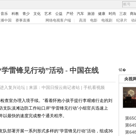
音乐
科教
青少
文化
艺术
公益
产经
汽车
旅游
健康
时尚
三农
商
直播中国
赛事直播
网络电视客户端
|
高清
电影
电视剧
纪录片
动
学雷锋见行动”活动 - 中国在线
锘�
央视
进入复兴论坛
| 来源：中国日报云南记者站 |
手机看视频
检查室办理入境手续。”看着怀抱小孩手提行李艰难行走的刘
防支队滇滩边防工作站口岸“学雷锋见行动”小组官兵迅速上
并以最快的速度完成整个通关程序。
第65
第6
部署开展一系列形式多样的“学雷锋见行动”活动，组成36
第6