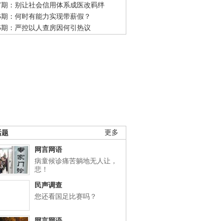
47期：别让社会信用体系成医改羁绊
46期：何时有能力实现带薪假？
45期：严控以人查房因何引热议
话题
更多
网言网语
病童候诊痛苦躺地无人让，
悲！
民声调查
您还看国足比赛吗？
网言网语