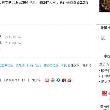
支队共派出36个活动小组247人次，累计受益群众2.3万
微博
队
2011-03-13
兵
2011-01-24
4
中
微访谈
边防派出所
文笔塔
行动
官兵
核心价值观
时代
责任编辑：魏新民
• 橙
• 十
】【
转发邮件
】【
】
【一键分享
】
• 老
美丽中