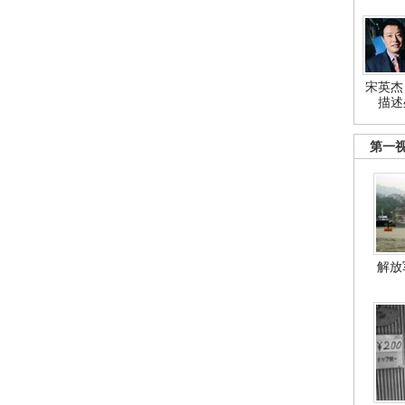
宋英杰
描述
第一
解放