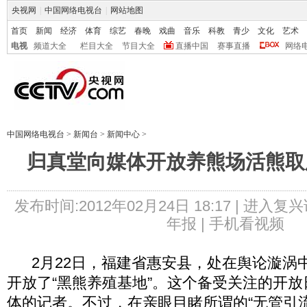
央视网
|
中国网络电视台
|
网站地图
首页
新闻
经济
体育
综艺
春晚
戏曲
音乐
科教
青少
文化
艺术
电视
频道大全
栏目大全
节目大全
直播中国
赛事直播
网络
中国网络电视台
>
新闻台
>
新闻中心
>
归真堂向媒体开放养熊场活熊取
发布时间:2012年02月24日 18:17 |
进入复兴
年报 |
手机看视频
2月22日，福建省惠安县，处在舆论漩涡
开放了“黑熊养殖基地”。这个备受关注的开
体的记者。不过，在亲眼目睹所谓的“无管引