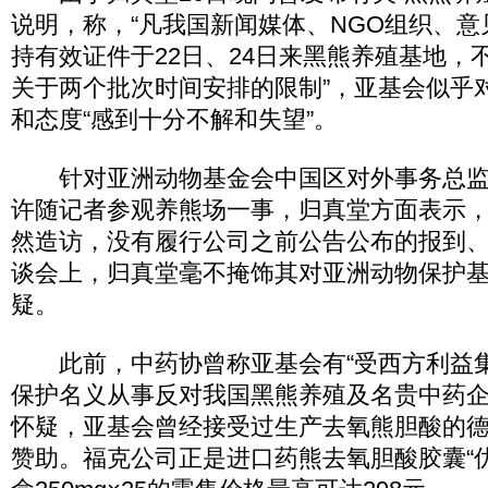
说明，称，“凡我国新闻媒体、NGO组织、
持有效证件于22日、24日来黑熊养殖基地，
关于两个批次时间安排的限制”，亚基会似乎
和态度“感到十分不解和失望”。
针对亚洲动物基金会中国区对外事务总监
许随记者参观养熊场一事，归真堂方面表示，
然造访，没有履行公司之前公告公布的报到、
谈会上，归真堂毫不掩饰其对亚洲动物保护
疑。
此前，中药协曾称亚基会有“受西方利益
保护名义从事反对我国黑熊养殖及名贵中药企
怀疑，亚基会曾经接受过生产去氧熊胆酸的
赞助。福克公司正是进口药熊去氧胆酸胶囊“