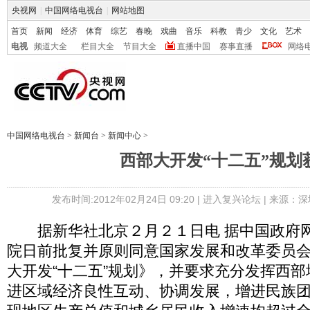
央视网
|
中国网络电视台
|
网站地图
首页
新闻
经济
体育
综艺
春晚
戏曲
音乐
科教
青少
文化
艺术
电视
频道大全
栏目大全
节目大全
直播中国
赛事直播
网络
中国网络电视台
>
新闻台
>
新闻中心
>
西部大开发“十二五”规划
发布时间:2012年02月24日 09:20 |
进入复兴论坛
| 来源：深
据新华社北京２月２１日电 据中国政府网
院日前批复并原则同意国家发展和改革委员
大开发“十二五”规划》，并要求充分发挥西
进区域经济良性互动、协调发展，增进民族