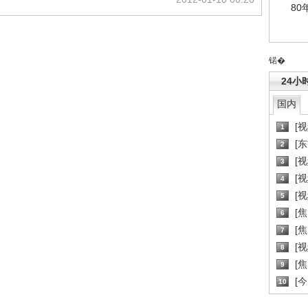
80
锘�
24小
国内
[
1
[
2
[
3
[
4
[
5
[
6
[焦
7
[
8
[
9
[
10