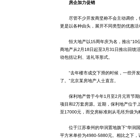
房企加力促销
尽管不少开发商坚称不会主动调价，但
更是以各种由头，展开不同类型的优惠活
恒大地产以15周年庆为名，推出“10
商地产从2月18日起至3月31日推出回馈
动包括让利、送礼等形式。
“去年楼市成交下滑的时候，一些开发
了。”北京某房地产人士直言。
保利地产曾于今年1月至2月元宵节期间
项目和2万套房源。近期，保利地产位于上
至17000元，而交房标准则从毛坯升级
位于江苏泰州的华润置地旗下“华润国际社
平方米单价为4980-5880元。相比之