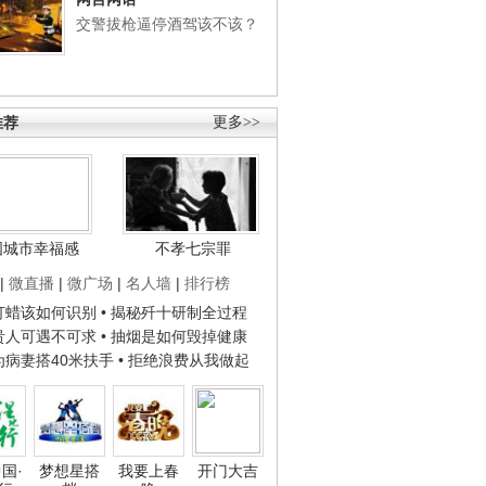
交警拔枪逼停酒驾该不该？
推荐
更多>>
国城市幸福感
不孝七宗罪
|
微直播
|
微广场
|
名人墙
|
排行榜
子打蜡该如何识别
• 揭秘歼十研制全过程
种贵人可遇不可求
• 抽烟是如何毁掉健康
人为病妻搭40米扶手
• 拒绝浪费从我做起
国·
梦想星搭
我要上春
开门大吉