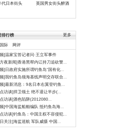
年代日本街头
英国男女街头醉酒
时排行榜
更多
国际
网评
视频]温家宝答记者问·王立军事件
东方夜新闻]香港黑帮内讧持刀追砍警...
视频]日政府实施所谓钓鱼岛“国有化...
视频]我钓鱼岛领海基线声明交存联合...
视频]最新消息：9名日本右翼登钓鱼...
焦点访谈]捍卫领土 绝不退让半步(...
点访谈]酒色陷阱(2012080...
视频]中国海监船舶编队 抵钓鱼岛海...
焦点访谈]钓鱼岛：中国主权不容侵犯...
今日关注]海监巡航 军队威慑 中国...