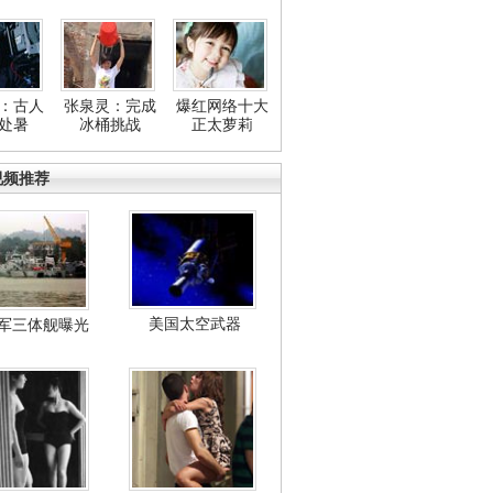
：古人
张泉灵：完成
爆红网络十大
处暑
冰桶挑战
正太萝莉
视频推荐
美国太空武器
军三体舰曝光