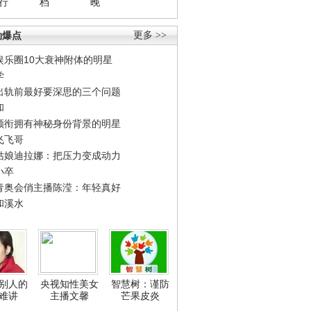
行
档
晚
劲爆点
更多 >>
娱乐圈10大衰神附体的明星
学
出轨前最好要深思的三个问题
和
领衔拥有神秘身份背景的明星
飞飞哥
姑娘迪拉娜：把压力变成动力
小卒
青奥会俏主播陈滢：年轻真好
和溪水
别人的
央视知性美女
智慧树：谨防
难讲
主播文馨
芒果皮炎