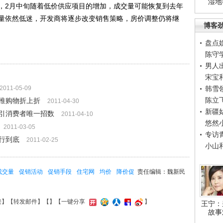
湿地
2月中旬随着低价供应项目的增加，成交量可能恢复到去年
量依然低迷，开发商将逐步改变销售策略，房价调整仍将继
博客
盘点
陈守
男人
宋宝
2011-05-09
韩雪
陈立
推购物折上折
2011-04-30
新疆
吸引消费者唯一招数
2011-04-10
悠然
2011-03-05
专访
行到底
2011-02-25
小山
成交量
促销活动
促销手段
住宅网
均价
降价促
责任编辑：魏新民
接
】【
转发邮件
】【
】
【一键分享
】
王宁：
故事