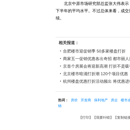
北京中原市场研究部总监张大伟表示，
下半年的平均水平。不过总体来看，成交
续。
相关报道：
合肥楼市迎促销季 50多家楼盘打折
商家五一促销优惠各出奇招 都市丽人
京首个房展会将迎新高潮 打折不是
北京楼市暗涌打折潮 120个项目优惠
杭州楼盘优惠打折活动频出 将优惠进
热词：
房价
开发商
保利地产
房企
楼市
销
【
打印
】【
我要纠错
】【
复制链