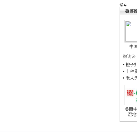
锘�
微博
中
微访谈
• 橙
• 十
• 老
美丽中
湿地