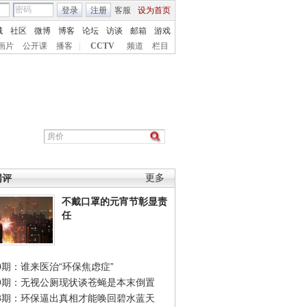
登录
注册
客服
设为首页
城
社区
微博
博客
论坛
访谈
邮箱
游戏
画片
公开课
播客
|
CCTV
频道
栏目
网评
更多
不戴口罩的元宵节彰显责
任
0期：谁来医治“环保焦虑症”
49期：无视公厕现状谈苍蝇是本末倒置
48期：环保逼出真相才能唤回碧水蓝天