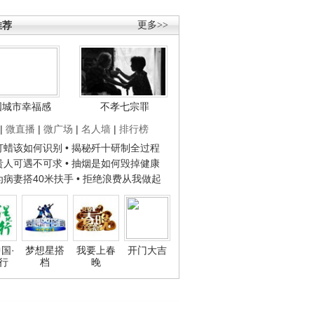
推荐
更多>>
国城市幸福感
不孝七宗罪
|
微直播
|
微广场
|
名人墙
|
排行榜
子打蜡该如何识别
• 揭秘歼十研制全过程
种贵人可遇不可求
• 抽烟是如何毁掉健康
人为病妻搭40米扶手
• 拒绝浪费从我做起
国·
梦想星搭
我要上春
开门大吉
行
档
晚