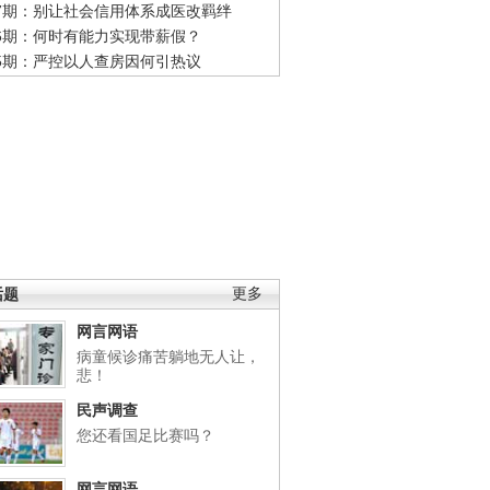
47期：别让社会信用体系成医改羁绊
46期：何时有能力实现带薪假？
45期：严控以人查房因何引热议
话题
更多
网言网语
病童候诊痛苦躺地无人让，
悲！
民声调查
您还看国足比赛吗？
网言网语