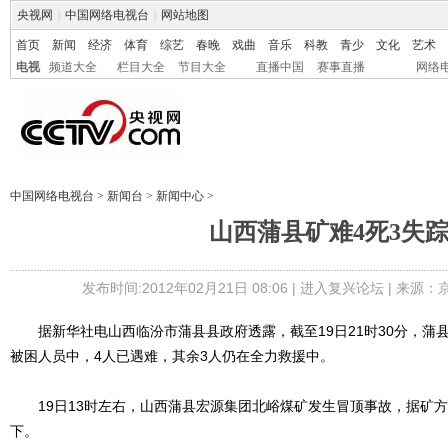
央视网
|
中国网络电视台
|
网站地图
首页
新闻
经济
体育
综艺
春晚
戏曲
音乐
科教
青少
文化
艺术
电视
频道大全
栏目大全
节目大全
直播中国
赛事直播
网络
中国网络电视台
>
新闻台
>
新闻中心
>
山西蒲县矿难4死3失
发布时间:2012年02月21日 08:06 |
进入复兴论坛
| 来源：
据新华社电山西临汾市蒲县县政府透露，截至19日21时30分，蒲
被困人员中，4人已遇难，其余3人仍在全力救援中。
19日13时左右，山西蒲县宏源集团北峪煤矿发生冒顶事故，据矿方
下。