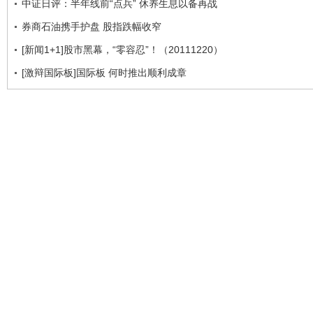
中证日评：半年线前“点兵” 休养生息以备再战
券商石油携手护盘 股指跌幅收窄
[新闻1+1]股市黑幕，“零容忍”！（20111220）
[激辩国际板]国际板 何时推出顺利成章