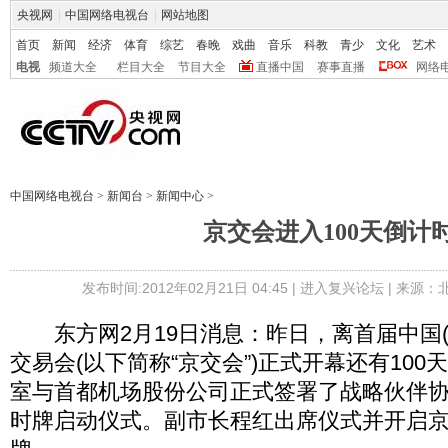
央视网
|
中国网络电视台
|
网站地图
首页
新闻
经济
体育
综艺
春晚
戏曲
音乐
科教
青少
文化
艺术
电视
频道大全
栏目大全
节目大全
直播中国
赛事直播
网络
中国网络电视台
>
新闻台
>
新闻中心
>
京交会进入100天倒计
发布时间:2012年02月21日 04:45 |
进入复兴论坛
| 来源：
东方网2月19日消息：昨日，离首届中国(
交易会(以下简称“京交会”)正式开幕还有10
室与首都机场股份公司正式签署了战略伙伴
时牌启动仪式。副市长程红出席仪式并开启京