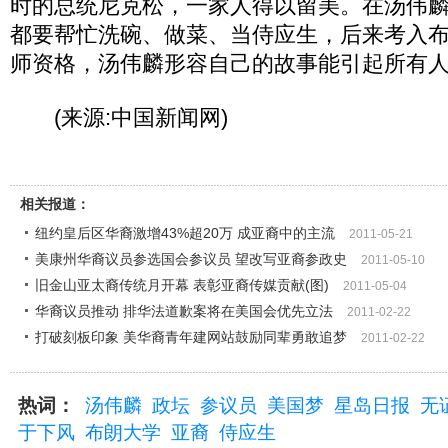
时的总统尼克松，一家人得以留美。在汤伟
都要帮忙洗碗、做菜、当侍应生，后来考入
师资格，汤伟麟形容自己的故事能引起所有
(来源:中国新闻网)
相关报道：
纽约皇后区华裔激增43%超20万 成亚裔中的主流
2011-05-21
美康州华裔议员参选国会参议员 望改写亚裔参政史
2011-05-10
旧金山亚太裔传统月开幕 表彰亚裔传媒贡献(图)
2011-05-04
华裔议员推动 排华法道歉案将在美国会优先立法
2011-02-22
打破刻板印象 美华裔青年建网站鼓励同辈勇敢追梦
2011-02-22
热词：
汤伟麟
政坛
参议员
美国梦
星岛日报
无
于下风
布朗大学
亚裔
侍应生