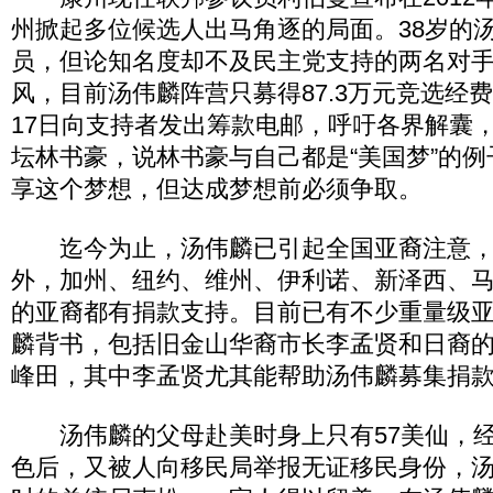
州掀起多位候选人出马角逐的局面。38岁的
员，但论知名度却不及民主党支持的两名对
风，目前汤伟麟阵营只募得87.3万元竞选经
17日向支持者发出筹款电邮，呼吁各界解囊
坛林书豪，说林书豪与自己都是“美国梦”的
享这个梦想，但达成梦想前必须争取。
迄今为止，汤伟麟已引起全国亚裔注意，
外，加州、纽约、维州、伊利诺、新泽西、
的亚裔都有捐款支持。目前已有不少重量级
麟背书，包括旧金山华裔市长李孟贤和日裔
峰田，其中李孟贤尤其能帮助汤伟麟募集捐
汤伟麟的父母赴美时身上只有57美仙，经
色后，又被人向移民局举报无证移民身份，