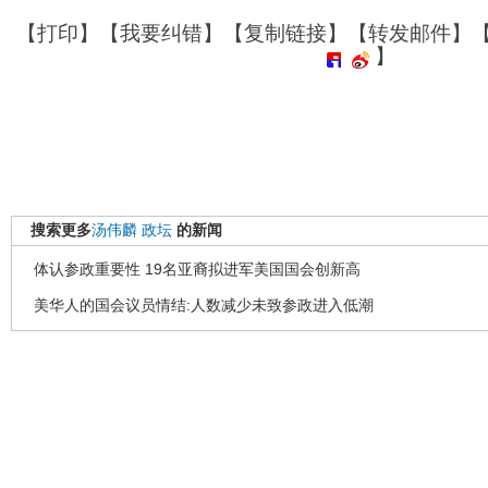
【
打印
】【
我要纠错
】【
复制链接
】【
转发邮件
】
】
搜索更多
汤伟麟
政坛
的新闻
体认参政重要性 19名亚裔拟进军美国国会创新高
美华人的国会议员情结:人数减少未致参政进入低潮