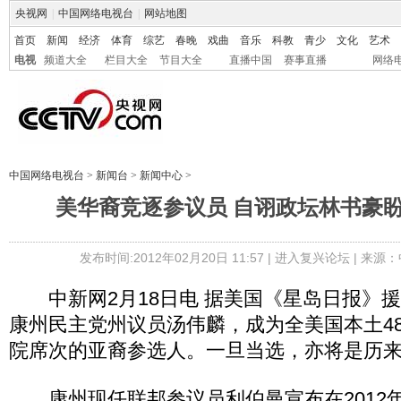
央视网
|
中国网络电视台
|
网站地图
首页
新闻
经济
体育
综艺
春晚
戏曲
音乐
科教
青少
文化
艺术
电视
频道大全
栏目大全
节目大全
直播中国
赛事直播
网络
中国网络电视台
>
新闻台
>
新闻中心
>
美华裔竞逐参议员 自诩政坛林书豪
发布时间:2012年02月20日 11:57 |
进入复兴论坛
| 来源：
中新网2月18日电 据美国《星岛日报》
康州民主党州议员汤伟麟，成为全美国本土4
院席次的亚裔参选人。一旦当选，亦将是历
康州现任联邦参议员利伯曼宣布在2012