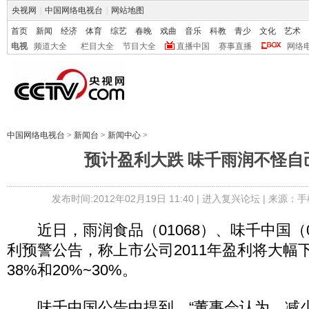
央视网
|
中国网络电视台
|
网站地图
首页
新闻
经济
体育
综艺
春晚
戏曲
音乐
科教
青少
文化
艺术
电视
频道大全
栏目大全
节目大全
直播中国
赛事直播
网络
中国网络电视台
>
新闻台
>
新闻中心
>
预计盈利大跌 味千雨润不怪自
发布时间:2012年02月19日 11:40 |
进入复兴论坛
| 来源：手
近日，雨润食品（01068）、味千中国（0
利预警公告，称上市公司2011年盈利将大幅
38%和20%~30%。
味千中国公告中提到，“董事会认为，减