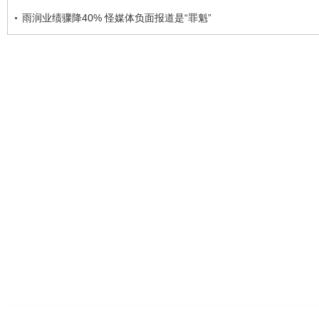
雨润业绩骤降40% 怪媒体负面报道是“罪魁”