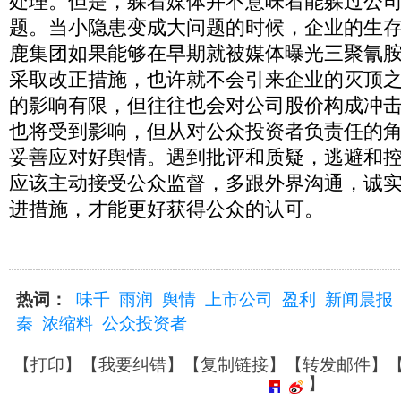
处理。但是，躲着媒体并不意味着能躲过公
题。当小隐患变成大问题的时候，企业的生
鹿集团如果能够在早期就被媒体曝光三聚氰
采取改正措施，也许就不会引来企业的灭顶
的影响有限，但往往也会对公司股价构成冲
也将受到影响，但从对公众投资者负责任的
妥善应对好舆情。遇到批评和质疑，逃避和
应该主动接受公众监督，多跟外界沟通，诚
进措施，才能更好获得公众的认可。
热词：
味千
雨润
舆情
上市公司
盈利
新闻晨报
秦
浓缩料
公众投资者
【
打印
】【
我要纠错
】【
复制链接
】【
转发邮件
】
】