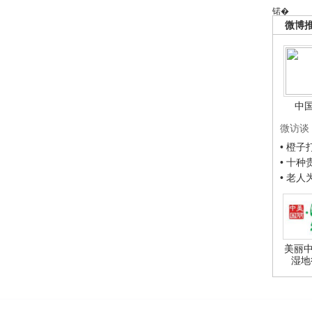
锘�
微博
中
微访谈
• 橙
• 十
• 老
美丽中
湿地