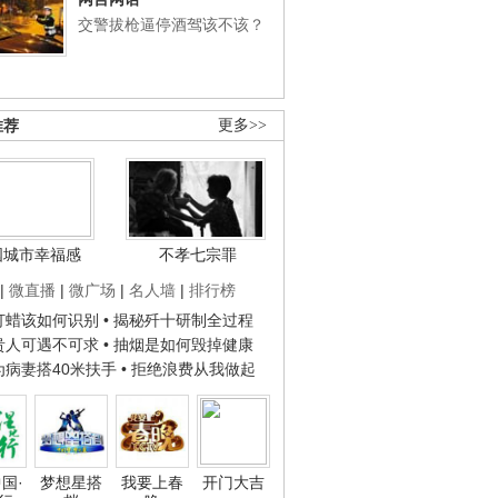
交警拔枪逼停酒驾该不该？
推荐
更多>>
国城市幸福感
不孝七宗罪
|
微直播
|
微广场
|
名人墙
|
排行榜
子打蜡该如何识别
• 揭秘歼十研制全过程
种贵人可遇不可求
• 抽烟是如何毁掉健康
人为病妻搭40米扶手
• 拒绝浪费从我做起
国·
梦想星搭
我要上春
开门大吉