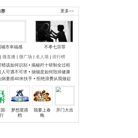
推荐
更多>>
国城市幸福感
不孝七宗罪
|
微直播
|
微广场
|
名人墙
|
排行榜
子打蜡该如何识别
• 揭秘歼十研制全过程
种贵人可遇不可求
• 抽烟是如何毁掉健康
人为病妻搭40米扶手
• 拒绝浪费从我做起
国·
梦想星搭
我要上春
开门大吉
行
档
晚