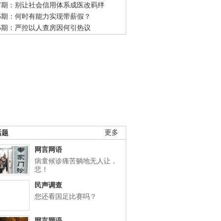
47期：别让社会信用体系成医改羁绊
46期：何时有能力实现带薪假？
45期：严控以人查房因何引热议
话题
更多
网言网语
病童候诊痛苦躺地无人让，
悲！
民声调查
您还看国足比赛吗？
网言网语