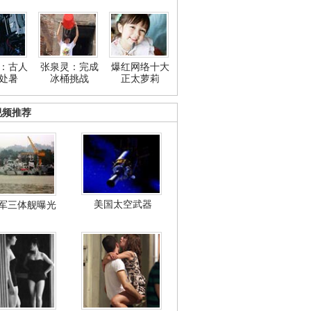
：古人
张泉灵：完成
爆红网络十大
处暑
冰桶挑战
正太萝莉
视频推荐
美国太空武器
军三体舰曝光