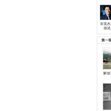
宋英杰
描述
第一
解放