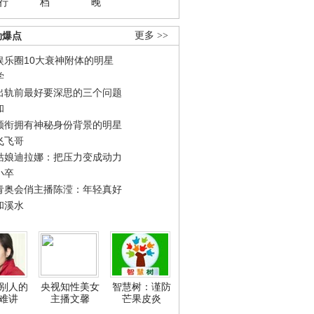
行
档
晚
劲爆点
更多 >>
娱乐圈10大衰神附体的明星
学
出轨前最好要深思的三个问题
和
领衔拥有神秘身份背景的明星
飞飞哥
姑娘迪拉娜：把压力变成动力
小卒
青奥会俏主播陈滢：年轻真好
和溪水
别人的
央视知性美女
智慧树：谨防
难讲
主播文馨
芒果皮炎