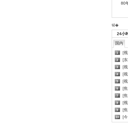
80
锘�
24小
国内
[
1
[
2
[
3
[
4
[
5
[
6
[焦
7
[
8
[
9
[
10