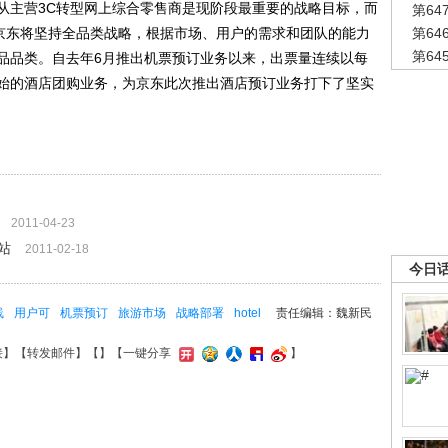
主营3C转型网上综合零售商是现阶段最重要的战略目标，而
第6
。京东将坚持全品类战略，根据市场、用户的需求和团队的能力
第6
第6
品品类。自去年6月推出机票预订业务以来，出票量连续以每
开始的酒店团购业务，为京东此次推出酒店预订业务打下了坚实
2011-04-23
站
2011-02-18
今日
线
用户可
机票预订
旅游市场
战略部署
hotel
责任编辑：魏新民
接
】【
转发邮件
】【
】
【一键分享
】