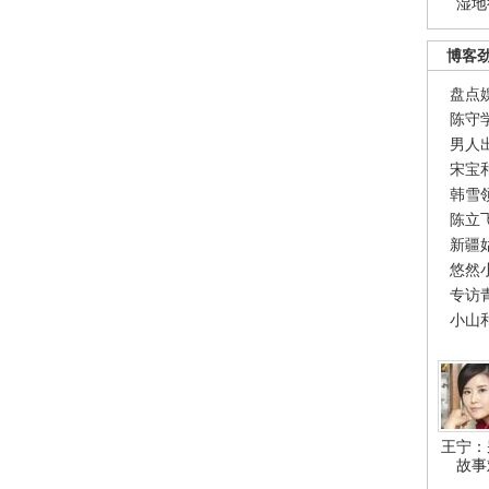
湿地
博客
盘点
陈守
男人
宋宝
韩雪
陈立
新疆
悠然
专访
小山
王宁：
故事