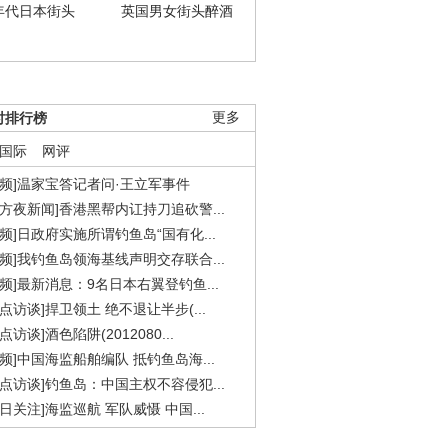
年代日本街头
英国男女街头醉酒
时排行榜
更多
国际
网评
视频]温家宝答记者问·王立军事件
东方夜新闻]香港黑帮内讧持刀追砍警...
视频]日政府实施所谓钓鱼岛“国有化...
视频]我钓鱼岛领海基线声明交存联合...
视频]最新消息：9名日本右翼登钓鱼...
焦点访谈]捍卫领土 绝不退让半步(...
点访谈]酒色陷阱(2012080...
视频]中国海监船舶编队 抵钓鱼岛海...
焦点访谈]钓鱼岛：中国主权不容侵犯...
今日关注]海监巡航 军队威慑 中国...