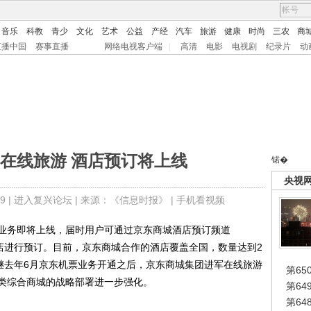
音乐
科教
青少
文化
艺术
公益
产经
汽车
旅游
健康
时尚
三农
商
直播中国
赛事直播
网络电视客户端
|
高清
电影
电视剧
纪录片
动
在线旅游 酒店预订将上线
锘�
央视
9 |
进入复兴论坛
| 来源：《信息时报》 |
手机看视频
务即将上线，届时用户可通过京东商城酒店预订频道
需入住的酒店进行预订。目前，京东商城合作的酒店覆盖全国，数量达到2
是继去年6月京东机票业务开通之后，京东商城集团进军在线旅游
第65
类综合商城的战略部署进一步强化。
第6
第6