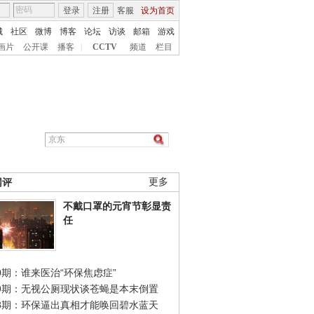
登录
注册
客服
设为首页
城
社区
微博
博客
论坛
访谈
邮箱
游戏
画片
公开课
播客
|
CCTV
频道
栏目
网评
更多
不戴口罩的元宵节彰显责
任
0期：谁来医治“环保焦虑症”
49期：无视公厕现状谈苍蝇是本末倒置
48期：环保逼出真相才能唤回碧水蓝天