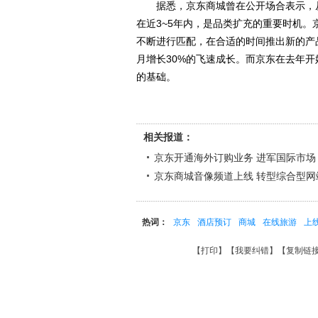
据悉，京东商城曾在公开场合表示，从
在近3~5年内，是品类扩充的重要时机
不断进行匹配，在合适的时间推出新的产
月增长30%的飞速成长。而京东在去年
的基础。
相关报道：
京东开通海外订购业务 进军国际市场
京东商城音像频道上线 转型综合型网
热词：
京东
酒店预订
商城
在线旅游
上
【
打印
】【
我要纠错
】【
复制链