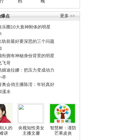
行
档
晚
劲爆点
更多 >>
娱乐圈10大衰神附体的明星
学
出轨前最好要深思的三个问题
和
领衔拥有神秘身份背景的明星
飞飞哥
姑娘迪拉娜：把压力变成动力
小卒
青奥会俏主播陈滢：年轻真好
和溪水
别人的
央视知性美女
智慧树：谨防
难讲
主播文馨
芒果皮炎