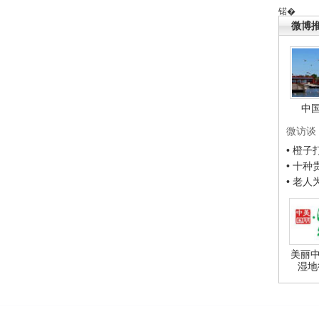
锘�
微博
中
微访谈
• 橙
• 十
• 老
美丽中
湿地