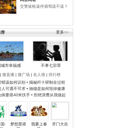
交警拔枪逼停酒驾该不该？
推荐
更多>>
国城市幸福感
不孝七宗罪
|
微直播
|
微广场
|
名人墙
|
排行榜
子打蜡该如何识别
• 揭秘歼十研制全过程
种贵人可遇不可求
• 抽烟是如何毁掉健康
人为病妻搭40米扶手
• 拒绝浪费从我做起
国·
梦想星搭
我要上春
开门大吉