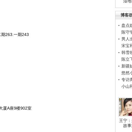
湿地
博客
盘点
陈守
263.一期243
男人
宋宝
韩雪
陈立
新疆
悠然
专访
小山
A座9楼902室
王宁：
故事