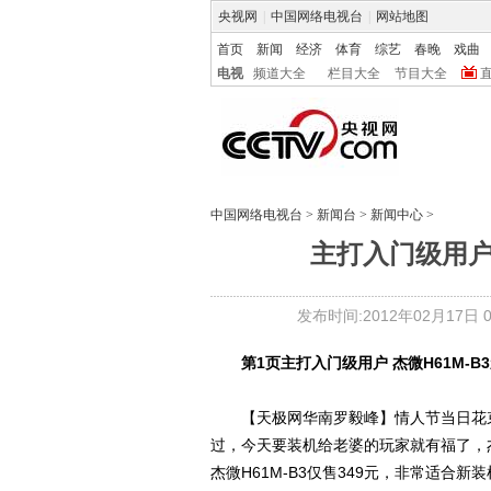
央视网
|
中国网络电视台
|
网站地图
首页
新闻
经济
体育
综艺
春晚
戏曲
电视
频道大全
栏目大全
节目大全
中国网络电视台
>
新闻台
>
新闻中心
>
主打入门级用户 
发布时间:2012年02月17日 06
第1页
主打入门级用户 杰微H61M-B3
【天极网华南罗毅峰】情人节当日花束
过，今天要装机给老婆的玩家就有福了，
杰微H61M-B3仅售349元，非常适合新