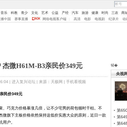
音乐
科教
青少
文化
艺术
公益
产经
汽车
旅游
健康
时尚
三农
商
直播中国
赛事直播
网络电视客户端
|
高清
电影
电视剧
纪录片
动
杰微H61M-B3亲民价349元
锘�
央视
:04 |
进入复兴论坛
| 来源：天极网 |
手机看视频
亲民价349元
、巧克力价格暴涨几倍，让不少宅男的荷包顿时干枯。不
第65
杰微旗下主板价格依然保持这低价实惠大众的原则，近日一款
第6
装机用户。
第6