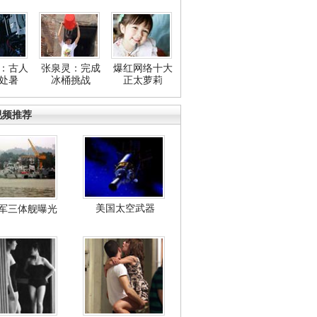
：古人
张泉灵：完成
爆红网络十大
处暑
冰桶挑战
正太萝莉
视频推荐
美国太空武器
军三体舰曝光