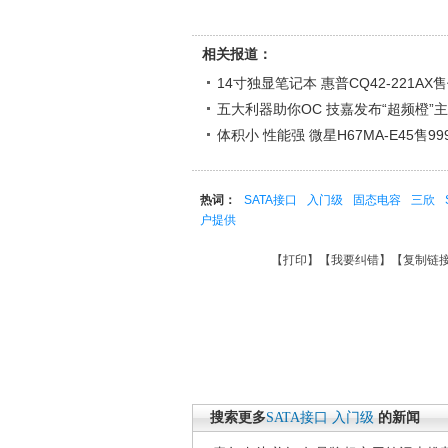
相关报道：
14寸独显笔记本 惠普CQ42-221AX售
五大利器助你OC 技嘉发布“超频橙”
体积小 性能强 微星H67MA-E45售99
热词：
SATA接口
入门级
固态电容
三欣
户提供
【
打印
】【
我要纠错
】【
复制链
搜索更多
SATA接口
入门级
的新闻