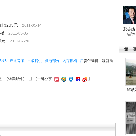
价3299元
2011-05-14
宋英杰
主板
2011-03-05
描述
9元
2011-02-28
第一
SNB
声道音频
主板提供
供电部分
内存插槽
用
责任编辑：魏新民
接
】【
转发邮件
】【
】
【一键分享
】
解放