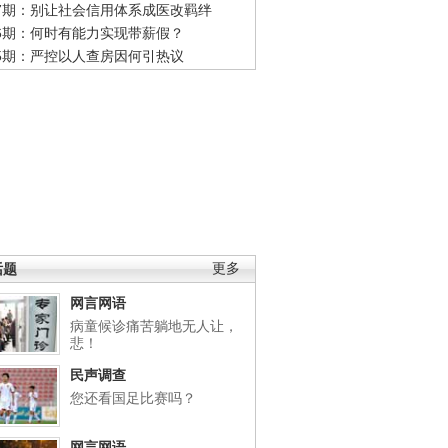
47期：别让社会信用体系成医改羁绊
46期：何时有能力实现带薪假？
45期：严控以人查房因何引热议
话题
更多
网言网语
病童候诊痛苦躺地无人让，
悲！
民声调查
您还看国足比赛吗？
网言网语