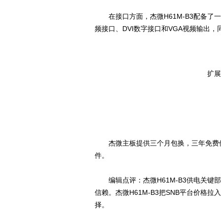
在接口方面，杰微H61M-B3配备了一
频接口、DVI数字接口和VGA视频输出，同时还
扩展
杰微主板提供三个月包换，三年免费保
件。
编辑点评：杰微H61M-B3供电关键
信赖。杰微H61M-B3把SNB平台价格
择。