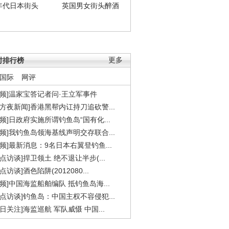
年代日本街头
英国男女街头醉酒
时排行榜
更多
国际
网评
视频]温家宝答记者问·王立军事件
东方夜新闻]香港黑帮内讧持刀追砍警...
视频]日政府实施所谓钓鱼岛“国有化...
视频]我钓鱼岛领海基线声明交存联合...
视频]最新消息：9名日本右翼登钓鱼...
焦点访谈]捍卫领土 绝不退让半步(...
点访谈]酒色陷阱(2012080...
视频]中国海监船舶编队 抵钓鱼岛海...
焦点访谈]钓鱼岛：中国主权不容侵犯...
今日关注]海监巡航 军队威慑 中国...