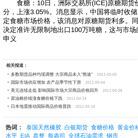
食糖：10日，洲际交易所(ICE)原糖期货价
分，上涨3.05%。消息显示，中国将临时收储
定食糖市场价格，该消息对原糖期货利多。
决定准许无限制地出口100万吨糖，这与市
申义
相关报道：
多数期货品种均现调整 大宗商品未入“熊途”
2011-05-05
国际市场供应增加 农产品季节性下滑
2011-05-04
美元连续走低 影响国际市场大宗商品价格回升
2011-04-28
原油粮价续涨食糖价格下跌
2011-04-14
日本地震推动国际商品价格普跌
2011-03-16
热词：
泰国天然橡胶
白银期货
食糖价格
黄金价
水平
EIA
盘整
每盎司
全球石油需求
钢市