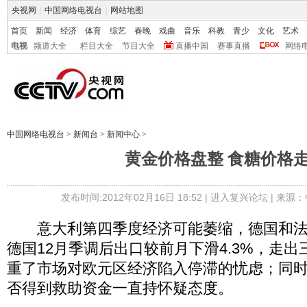
央视网
|
中国网络电视台
|
网站地图
首页
新闻
经济
体育
综艺
春晚
戏曲
音乐
科教
青少
文化
艺术
电视
频道大全
栏目大全
节目大全
直播中国
赛事直播
网络
中国网络电视台
>
新闻台
>
新闻中心
>
黄金价格盘整 食糖价格
发布时间:2012年02月16日 18:52 |
进入复兴论坛
| 来源：
意大利第四季度经济可能萎缩，德国和法
德国12月季调后出口较前月下滑4.3%，走
重了市场对欧元区经济陷入停滞的忧虑；同
否得到救助资金一直持怀疑态度。