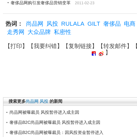
奢侈品网购引发奢侈品营销变革
2011-02-23
热词：
尚品网
风投
RULALA
GILT
奢侈品
电商
走秀网
大众品牌
私密性
【
打印
】【
我要纠错
】【
复制链接
】【
转发邮件
】
】
搜索更多
尚品网
风投
的新闻
尚品网被曝裁员 风投暂停进入成主因
奢侈品B2C尚品网被曝裁员 风投暂停进入成主因
奢侈品B2C尚品网被曝裁员：因风投资金暂停进入