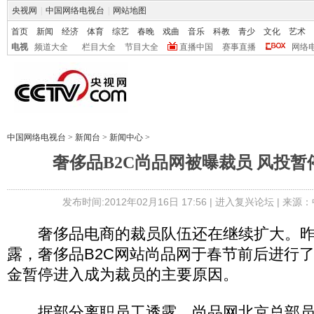
央视网
|
中国网络电视台
|
网站地图
首页
新闻
经济
体育
综艺
春晚
戏曲
音乐
科教
青少
文化
艺术
电视
频道大全
栏目大全
节目大全
直播中国
赛事直播
网络
中国网络电视台
>
新闻台
>
新闻中心
>
奢侈品B2C尚品网被曝裁员 风投
发布时间:2012年02月16日 17:56 |
进入复兴论坛
| 来源：
奢侈品电商的裁员队伍还在继续扩大。昨
露，奢侈品B2C网站尚品网于春节前后进行
金暂停进入成为裁员的主要原因。
据部分离职员工透露，尚品网北京总部员