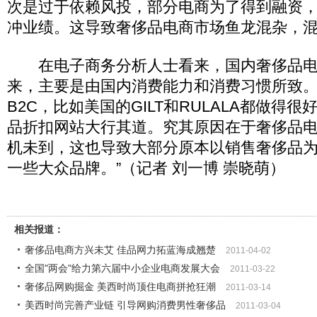
次是过于依赖风投，部分电商为了得到融资，
冲业绩。这导致奢侈品电商市场鱼龙混杂，混
在电子商务分析人士看来，国内奢侈品电
来，主要是由国内消费能力和消费习惯所致。
B2C，比如美国的GILT和RULALA都做得
品折扣网站大行其道。究其原因在于奢侈品
机未到，这也导致大部分原本以销售奢侈品
一些大众品牌。”（记者 刘一博 崇晓萌）
相关报道：
奢侈品电商方兴未艾 佳品网力拓蓝海成翘楚
2011-04-02
全国"两会"给力第六届中小企业电商发展大会
2011-03-22
奢侈品网购掘金 美西时尚顶住电商拼抢狂潮
2011-03-14
美西时尚完善产业链 引导网购消费男性奢侈品
2011-03-04