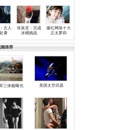
：古人
张泉灵：完成
爆红网络十大
处暑
冰桶挑战
正太萝莉
视频推荐
美国太空武器
军三体舰曝光