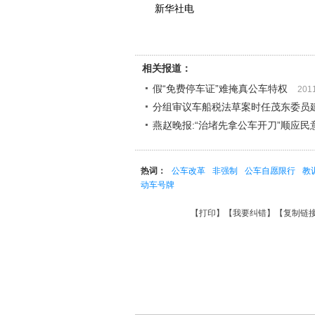
新华社电
相关报道：
假“免费停车证”难掩真公车特权
201
分组审议车船税法草案时任茂东委员建
燕赵晚报:“治堵先拿公车开刀”顺应民
热词：
公车改革
非强制
公车自愿限行
教
动车号牌
【
打印
】【
我要纠错
】【
复制链