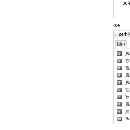
80
锘�
24小
国内
[
1
[
2
[
3
[
4
[
5
[
6
[焦
7
[
8
[
9
[
10