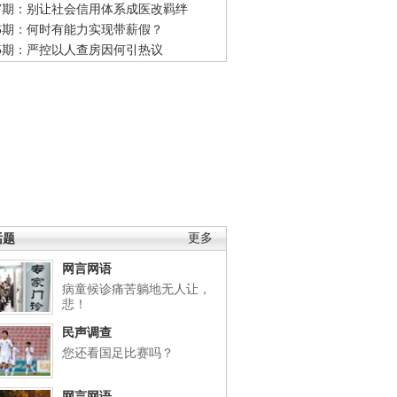
47期：别让社会信用体系成医改羁绊
46期：何时有能力实现带薪假？
45期：严控以人查房因何引热议
话题
更多
网言网语
病童候诊痛苦躺地无人让，
悲！
民声调查
您还看国足比赛吗？
网言网语