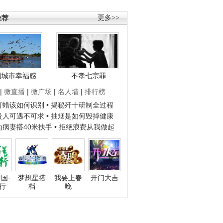
推荐
更多>>
国城市幸福感
不孝七宗罪
|
微直播
|
微广场
|
名人墙
|
排行榜
子打蜡该如何识别
• 揭秘歼十研制全过程
种贵人可遇不可求
• 抽烟是如何毁掉健康
人为病妻搭40米扶手
• 拒绝浪费从我做起
国·
梦想星搭
我要上春
开门大吉
行
档
晚