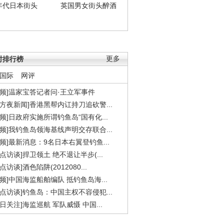
年代日本街头
英国男女街头醉酒
时排行榜
更多
国际
网评
视频]温家宝答记者问·王立军事件
东方夜新闻]香港黑帮内讧持刀追砍警...
视频]日政府实施所谓钓鱼岛“国有化...
视频]我钓鱼岛领海基线声明交存联合...
视频]最新消息：9名日本右翼登钓鱼...
焦点访谈]捍卫领土 绝不退让半步(...
点访谈]酒色陷阱(2012080...
视频]中国海监船舶编队 抵钓鱼岛海...
焦点访谈]钓鱼岛：中国主权不容侵犯...
今日关注]海监巡航 军队威慑 中国...