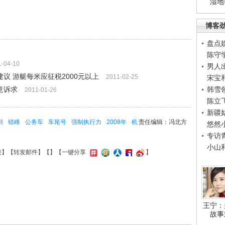
湿地
博客
盘点
陈守
1-04-10
男人
议 游艇每米应征税2000元以上
2011-02-25
宋宝
意诉求
韩雪
2011-01-26
陈立
新疆
训
错峰
公务车
车尾号
强制执行力
2008年
机
责任编辑：冯北方
悠然
专访
小山
接
】【
转发邮件
】【
】
【一键分享
】
王宁：
故事