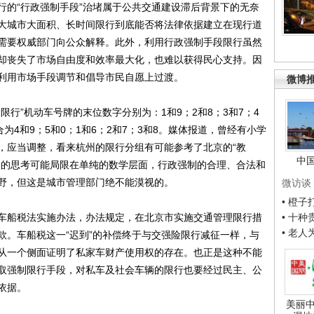
的“行政强制手段”治堵属于公共交通建设滞后背景下的无奈
大城市大面积、长时间限行到底能否将法律依据建立在现行道
需要权威部门向公众解释。此外，利用行政强制手段限行虽然
却丧失了市场自由度和效率最大化，也难以获得民心支持。因
利用市场手段调节和倡导市民自愿上过渡。
微博
”机动车号牌的末位数字分别为：1和9；2和8；3和7；4
为4和9；5和0；1和6；2和7；3和8。媒体报道，曾经有小学
，应当调整，看来杭州的限行分组有可能参考了北京的“教
中
题的思考可能局限在单纯的数学层面，行政强制的合理、合法和
野，但这是城市管理部门绝不能漠视的。
微访谈
• 橙
船税法实施办法，办法规定，在北京市实施交通管理限行措
• 十
• 老
款。车船税这一“迟到”的补偿终于与交强险限行减征一样，与
从一个侧面证明了私家车财产使用权的存在。也正是这种不能
取强制限行手段，对私车及社会车辆的限行也要经过民主、公
依据。
美丽中