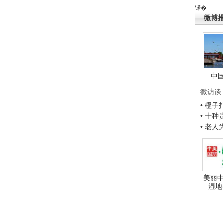
锘�
微博
中
微访谈
• 橙
• 十
• 老
美丽中
湿地