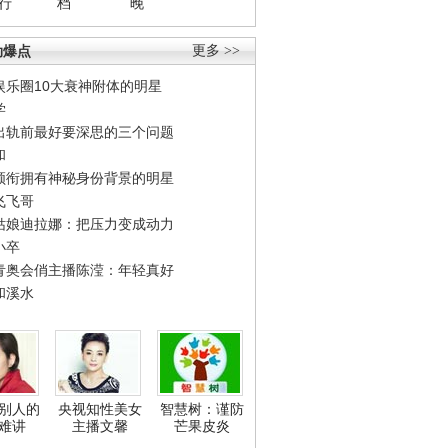
行
档
晚
劲爆点
更多 >>
娱乐圈10大衰神附体的明星
学
出轨前最好要深思的三个问题
和
领衔拥有神秘身份背景的明星
飞飞哥
姑娘迪拉娜：把压力变成动力
小卒
青奥会俏主播陈滢：年轻真好
和溪水
别人的
央视知性美女
智慧树：谨防
难讲
主播文馨
芒果皮炎