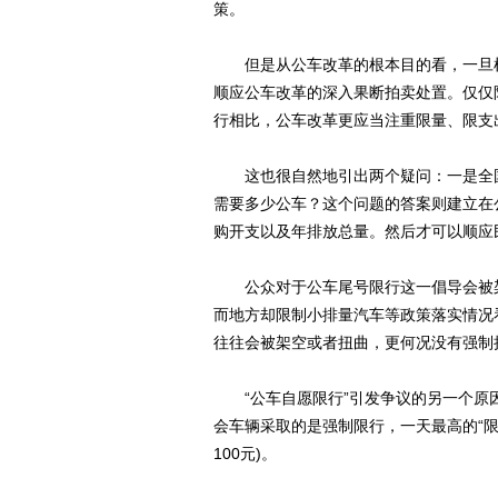
策。
但是从公车改革的根本目的看，一旦机
顺应公车改革的深入果断拍卖处置。仅仅
行相比，公车改革更应当注重限量、限支
这也很自然地引出两个疑问：一是全国
需要多少公车？这个问题的答案则建立在
购开支以及年排放总量。然后才可以顺应
公众对于公车尾号限行这一倡导会被架
而地方却限制小排量汽车等政策落实情况
往往会被架空或者扭曲，更何况没有强制
“公车自愿限行”引发争议的另一个原因
会车辆采取的是强制限行，一天最高的“限
100元)。