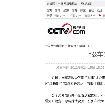
央视网
|
中国网络电视台
|
网站地图
首页
新闻
经济
体育
综艺
春晚
戏曲
电视
频道大全
栏目大全
节目大全
中国网络电视台
>
新闻台
>
新闻中心
>
“公车
发布时间:2012年02月15日 15:06
近日，国家发改委等部门提出“让公车每
的“终极期待”依然相去甚远，与限行相
公车尾号限行并不是首次被提出。200
通知》规定，除特殊情况外，公务车按牌