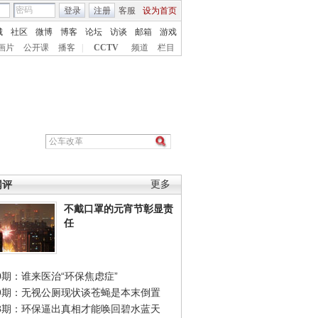
登录
注册
客服
设为首页
城
社区
微博
博客
论坛
访谈
邮箱
游戏
画片
公开课
播客
|
CCTV
频道
栏目
网评
更多
不戴口罩的元宵节彰显责
任
0期：谁来医治“环保焦虑症”
49期：无视公厕现状谈苍蝇是本末倒置
48期：环保逼出真相才能唤回碧水蓝天