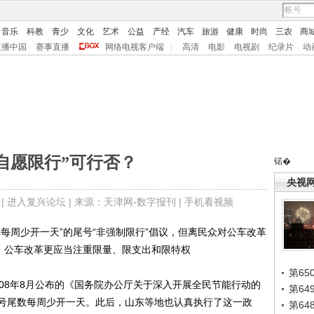
音乐
科教
青少
文化
艺术
公益
产经
汽车
旅游
健康
时尚
三农
商
直播中国
赛事直播
网络电视客户端
|
高清
电影
电视剧
纪录片
动
自愿限行”可行否？
锘�
央视
 |
进入复兴论坛
| 来源：天津网-数字报刊 |
手机看视频
周少开一天”的尾号“非强制限行”倡议，但离民众对公车改革
比，公车改革更应当注重限量、限支出和限特权
第65
8年8月公布的《国务院办公厅关于深入开展全民节能行动的
第6
号尾数每周少开一天。此后，山东等地也认真执行了这一政
第6