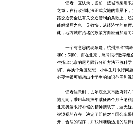
记者一直认为，当前一些城市采用限行
之举，在行政强制法正式实施的背景下，
路交通安全法有关交通管制的条款上，还
能解燃眉之急，见效快，从经济学的角度
此，地方城市治堵的政策方向应当加速向
一个有意思的现象是，杭州推出“错峰限行
和6；5和0。而在北京，尾号限行数字组合
生指出北京的尾号限行分组方法不够科学
训”。再换个角度想想，小学生对限行问
必要性很可能超出小学生的知识范围和视
记者注意到，去年底北京市政府颁布车
施期间，乘用车辆按年减征两个月应纳税
北京奥运限行补偿的精神接轨了，这无疑
被漠视的存在，决定了即使对全国公车采
开、合法的程序，并找到准确适用的法律