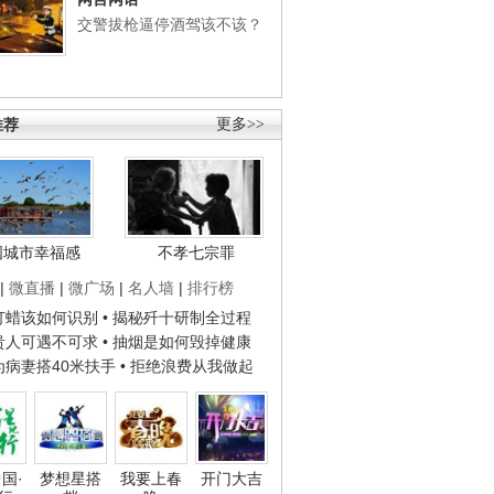
交警拔枪逼停酒驾该不该？
推荐
更多>>
国城市幸福感
不孝七宗罪
|
微直播
|
微广场
|
名人墙
|
排行榜
子打蜡该如何识别
• 揭秘歼十研制全过程
种贵人可遇不可求
• 抽烟是如何毁掉健康
人为病妻搭40米扶手
• 拒绝浪费从我做起
国·
梦想星搭
我要上春
开门大吉