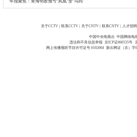
年报聚焦：青海明胶预亏“凤凰”变“乌鸡”
关于CCTV
|
联系CCTV
|
关于CNTV
|
联系CNTV
|
人才招聘
中国中央电视台 中国网络电
违法和不良信息举报
京ICP证060535号
网上传播视听节目许可证号 0102004
新出网证（京）字0