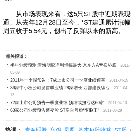
从市场表现来看，这5只ST股中近期表现最
通。从去年12月28日至今，*ST建通累计涨幅
周五收于5.54元，创出了反弹以来的新高。
相关报道：
半年业绩预测:青海明胶净利增幅最大 京东方A亏损垫底
2011-
05-09
2011年一季报预告：7成上市公司一季度业绩预喜
2011-04-15
36家中小板公司发首季业绩 29家增长 西部建设续亏
2011-04-
13
72家上市公司预告一季度业绩 预增或扭亏达60家
2011-04-10
63家公司业绩预告遭变脸 ST皇台号称“变脸王”
2011-03-29
热词：
青海明胶
乌鸡
凤凰
基本每股收益
ST股