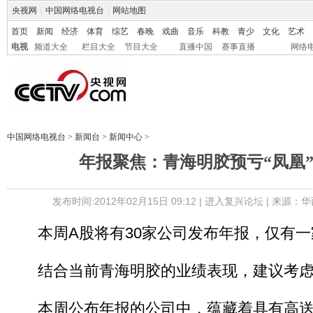
央视网
|
中国网络电视台
|
网站地图
首页
新闻
经济
体育
综艺
春晚
戏曲
音乐
科教
青少
文化
艺术
电视
频道大全
栏目大全
节目大全
直播中国
赛事直播
网络
中国网络电视台
>
新闻台
>
新闻中心
>
年报聚焦：青海明胶预亏“凤凰”
发布时间:2012年02月15日 09:12 |
进入复兴论坛
| 来源：华
本周A股将有30家公司发布年报，仅有一
结合当前青海明胶的业绩表现，建议考虑
本周公布年报的公司中，蕴藏着具有高送