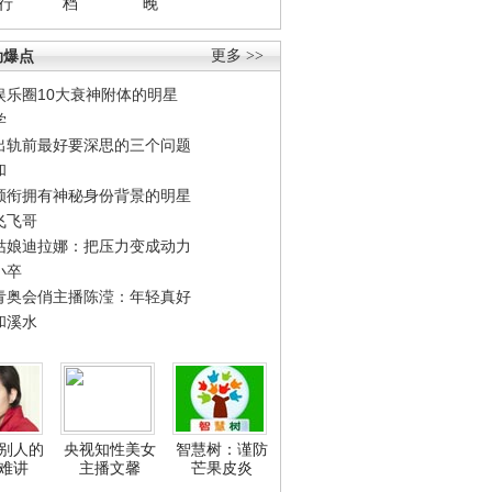
行
档
晚
劲爆点
更多 >>
娱乐圈10大衰神附体的明星
学
出轨前最好要深思的三个问题
和
领衔拥有神秘身份背景的明星
飞飞哥
姑娘迪拉娜：把压力变成动力
小卒
青奥会俏主播陈滢：年轻真好
和溪水
别人的
央视知性美女
智慧树：谨防
难讲
主播文馨
芒果皮炎