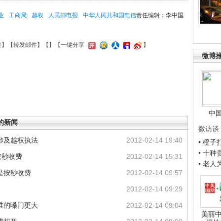
业
工商局
越权
人民邮电报
中华人民共和国电信
责任编辑：李中国
接
】【
转发邮件
】【
】
【一键分享
】
微博
中
的新闻
微访谈
涉及越权执法
2012-02-14 19:40
• 橙
• 十
按秒收费
2012-02-14 15:31
• 老
是按秒收费
2012-02-14 09:57
2012-02-14 09:29
谁的嗓门更大
2012-02-14 09:04
美丽中