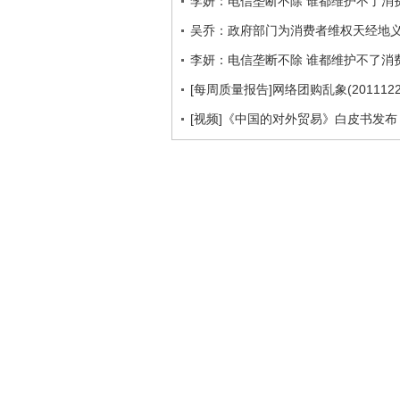
李妍：电信垄断不除 谁都维护不了消
吴乔：政府部门为消费者维权天经地
李妍：电信垄断不除 谁都维护不了消
[每周质量报告]网络团购乱象(2011122
[视频]《中国的对外贸易》白皮书发布