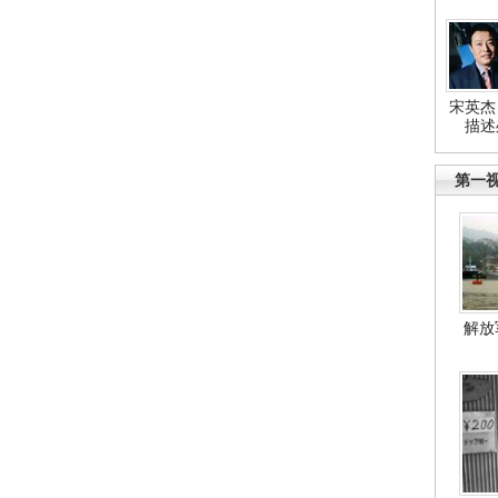
宋英杰
描述
第一
解放