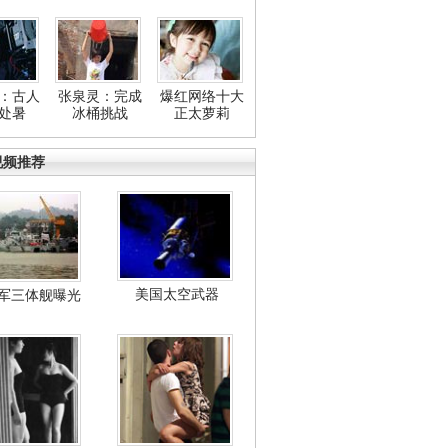
：古人
张泉灵：完成
爆红网络十大
处暑
冰桶挑战
正太萝莉
视频推荐
美国太空武器
军三体舰曝光