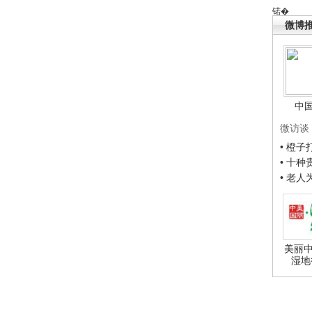
锘�
微博
中
微访谈
• 橙
• 十
• 老
美丽中
湿地