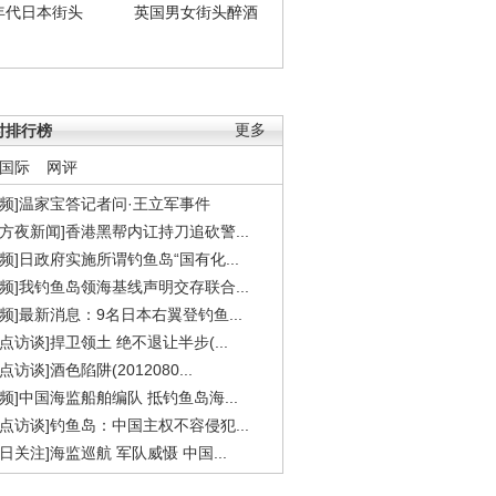
年代日本街头
英国男女街头醉酒
时排行榜
更多
国际
网评
视频]温家宝答记者问·王立军事件
东方夜新闻]香港黑帮内讧持刀追砍警...
视频]日政府实施所谓钓鱼岛“国有化...
视频]我钓鱼岛领海基线声明交存联合...
视频]最新消息：9名日本右翼登钓鱼...
焦点访谈]捍卫领土 绝不退让半步(...
点访谈]酒色陷阱(2012080...
视频]中国海监船舶编队 抵钓鱼岛海...
焦点访谈]钓鱼岛：中国主权不容侵犯...
今日关注]海监巡航 军队威慑 中国...