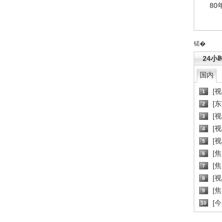
80
锘�
24小
国内
[
1
[
2
[
3
[
4
[
5
[
6
[焦
7
[
8
[
9
[
10