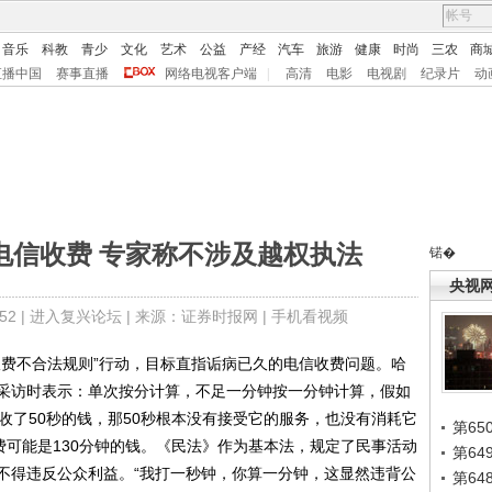
音乐
科教
青少
文化
艺术
公益
产经
汽车
旅游
健康
时尚
三农
商
直播中国
赛事直播
网络电视客户端
|
高清
电影
电视剧
纪录片
动
电信收费 专家称不涉及越权执法
锘�
央视
2 |
进入复兴论坛
| 来源：证券时报网 |
手机看视频
费不合法规则”行动，目标直指诟病已久的电信收费问题。哈
采访时表示：单次按分计算，不足一分钟按一分钟计算，假如
收了50秒的钱，那50秒根本没有接受它的服务，也没有消耗它
第65
费可能是130分钟的钱。《民法》作为基本法，规定了民事活动
第6
不得违反公众利益。“我打一秒钟，你算一分钟，这显然违背公
第6