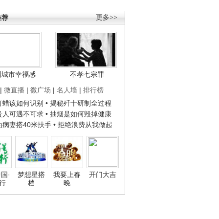
推荐
更多>>
国城市幸福感
不孝七宗罪
|
微直播
|
微广场
|
名人墙
|
排行榜
子打蜡该如何识别
• 揭秘歼十研制全过程
种贵人可遇不可求
• 抽烟是如何毁掉健康
人为病妻搭40米扶手
• 拒绝浪费从我做起
国·
梦想星搭
我要上春
开门大吉
行
档
晚