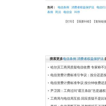
热词：
电信条例
消费者权益保护法
电信行
条例
民法
电信业
叫停
【
打印
】【
我要纠错
】【
复制链
搜索更多
电信条例
消费者权益保护法
哈尔滨工商局质疑电信收费 专家称不
电信资费计费标准引争议：按分还是
电信资费计费标准争议:按分钟收费还
尹卫国：工商过问“霸王条款”岂是越权
工商局与电信局互掐 回应质疑不是比