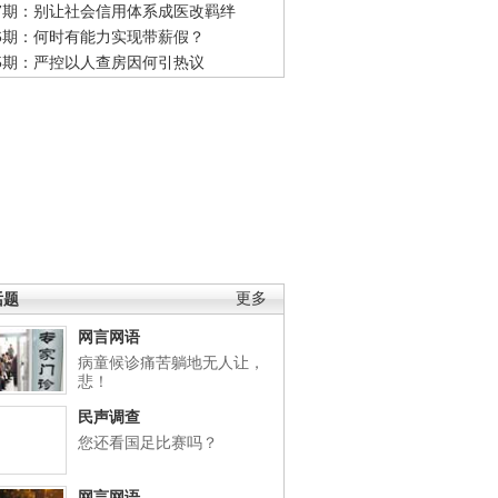
47期：别让社会信用体系成医改羁绊
46期：何时有能力实现带薪假？
45期：严控以人查房因何引热议
话题
更多
网言网语
病童候诊痛苦躺地无人让，
悲！
民声调查
您还看国足比赛吗？
网言网语