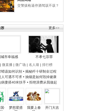
交警拔枪逼停酒驾该不该？
推荐
更多>>
国城市幸福感
不孝七宗罪
|
微直播
|
微广场
|
名人墙
|
排行榜
子打蜡该如何识别
• 揭秘歼十研制全过程
种贵人可遇不可求
• 抽烟是如何毁掉健康
人为病妻搭40米扶手
• 拒绝浪费从我做起
国·
梦想星搭
我要上春
开门大吉