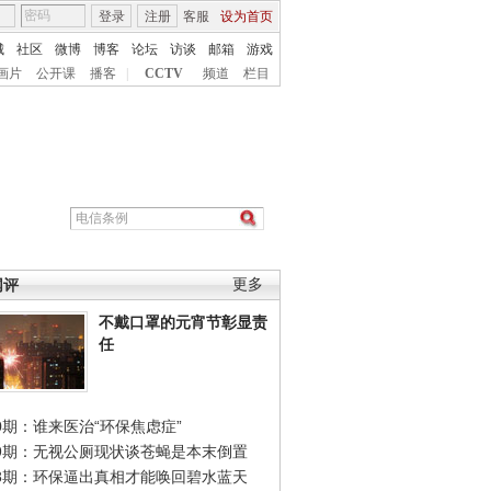
登录
注册
客服
设为首页
城
社区
微博
博客
论坛
访谈
邮箱
游戏
画片
公开课
播客
|
CCTV
频道
栏目
网评
更多
不戴口罩的元宵节彰显责
任
0期：谁来医治“环保焦虑症”
49期：无视公厕现状谈苍蝇是本末倒置
48期：环保逼出真相才能唤回碧水蓝天