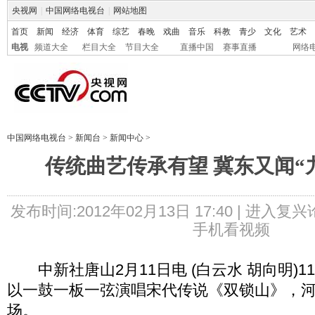
央视网
|
中国网络电视台
|
网站地图
首页
新闻
经济
体育
综艺
春晚
戏曲
音乐
科教
青少
文化
艺术
电视
频道大全
栏目大全
节目大全
直播中国
赛事直播
网络
中国网络电视台
>
新闻台
>
新闻中心
>
传统曲艺传承有望 冀东又闻“
发布时间:2012年02月13日 17:40 |
进入复兴
手机看视频
中新社唐山2月11日电 (白云水 胡向明)1
以一鼓一板一弦演唱宋代传说《双锁山》，河
场。