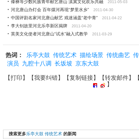
傣彝等少数民族青年献艺唐山 滇冀文化欢乐共融
2011-05-03
河北唐山办灯会 百年煤河再现“梦里水乡”
2011-04-30
中国评剧名家河北唐山献艺 戏迷涵盖“老中青”
2011-04-22
李大钊故里河北乐亭新区揭牌
2011-04-20
英美文化使者河北唐山“试水”融入式教学
2011-03-29
热词：
乐亭大鼓
传统艺术
描绘场景
传统曲艺
传
演员
九腔十八调
长坂坡
京东大鼓
【
打印
】【
我要纠错
】【
复制链接
】【
转发邮件
】
】
搜索更多
乐亭大鼓
传统艺术
的新闻