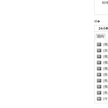
80
锘�
24小
国内
[
1
[
2
[
3
[
4
[
5
[
6
[焦
7
[
8
[
9
[
10