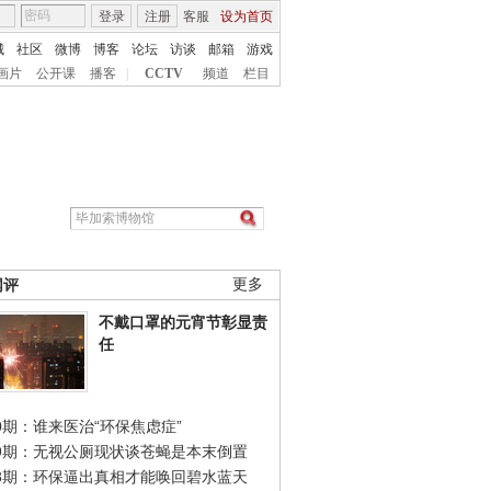
登录
注册
客服
设为首页
城
社区
微博
博客
论坛
访谈
邮箱
游戏
画片
公开课
播客
|
CCTV
频道
栏目
网评
更多
不戴口罩的元宵节彰显责
任
0期：谁来医治“环保焦虑症”
49期：无视公厕现状谈苍蝇是本末倒置
48期：环保逼出真相才能唤回碧水蓝天