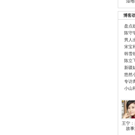
湿地
博客
盘点
陈守
男人
宋宝
韩雪
陈立
新疆
悠然
专访
小山
王宁：
故事