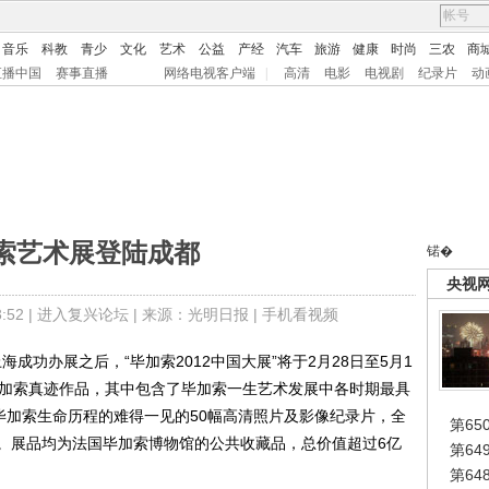
音乐
科教
青少
文化
艺术
公益
产经
汽车
旅游
健康
时尚
三农
商
直播中国
赛事直播
网络电视客户端
|
高清
电影
电视剧
纪录片
动
索艺术展登陆成都
锘�
央视
52 |
进入复兴论坛
| 来源：光明日报 |
手机看视频
成功办展之后，“毕加索2012中国大展”将于2月28日至5月1
毕加索真迹作品，其中包含了毕加索一生艺术发展中各时期最具
毕加索生命历程的难得一见的50幅高清照片及影像纪录片，全
第65
。展品均为法国毕加索博物馆的公共收藏品，总价值超过6亿
第6
第6