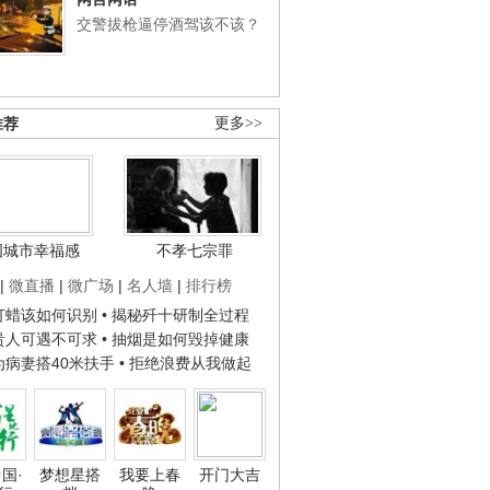
交警拔枪逼停酒驾该不该？
推荐
更多>>
国城市幸福感
不孝七宗罪
|
微直播
|
微广场
|
名人墙
|
排行榜
子打蜡该如何识别
• 揭秘歼十研制全过程
种贵人可遇不可求
• 抽烟是如何毁掉健康
人为病妻搭40米扶手
• 拒绝浪费从我做起
国·
梦想星搭
我要上春
开门大吉