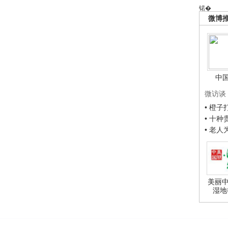
锘�
微博
中
微访谈
• 橙
• 十
• 老
美丽中
湿地