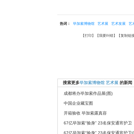
热词：
毕加索博物馆
艺术展
艺术发展
艺
【
打印
】【
我要纠错
】【
复制链
搜索更多
毕加索博物馆
艺术展
的新闻
成都将办毕加索作品展(图)
中国企业藏宝图
开箱验收 毕加索露真容
67亿毕加索“验身” 23名保安通宵护卫
67亿毕加索“验身” 23名保安通宵护卫(