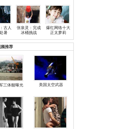
：古人
张泉灵：完成
爆红网络十大
处暑
冰桶挑战
正太萝莉
视频推荐
美国太空武器
军三体舰曝光