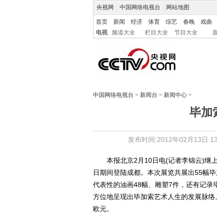
央视网
|
中国网络电视台
|
网站地图
首页
新闻
经济
体育
综艺
春晚
戏曲
电视
频道大全
栏目大全
节目大全
中国网络电视台
>
新闻台
>
新闻中心
>
毕加
发布时间:2012年02月13日 13:
本报北京2月10日电(记者李锦云)继上海
日期间登陆成都。本次展览共展出55幅
代表性的油画48幅、雕塑7件，还有记录
方位地呈现出毕加索艺术人生的发展脉络
欧元。