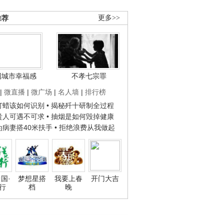
推荐
更多>>
国城市幸福感
不孝七宗罪
|
微直播
|
微广场
|
名人墙
|
排行榜
子打蜡该如何识别
• 揭秘歼十研制全过程
种贵人可遇不可求
• 抽烟是如何毁掉健康
人为病妻搭40米扶手
• 拒绝浪费从我做起
国·
梦想星搭
我要上春
开门大吉
行
档
晚