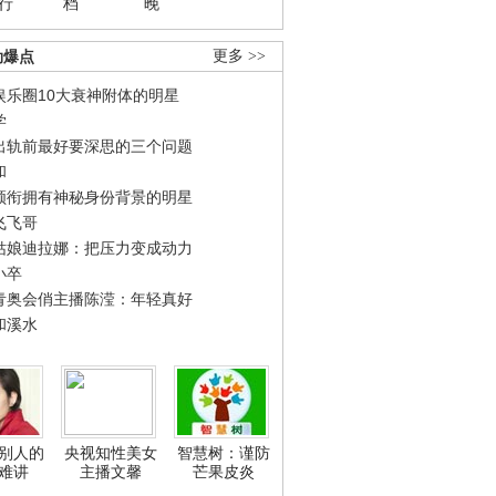
行
档
晚
劲爆点
更多 >>
娱乐圈10大衰神附体的明星
学
出轨前最好要深思的三个问题
和
领衔拥有神秘身份背景的明星
飞飞哥
姑娘迪拉娜：把压力变成动力
小卒
青奥会俏主播陈滢：年轻真好
和溪水
别人的
央视知性美女
智慧树：谨防
难讲
主播文馨
芒果皮炎