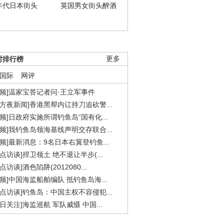
年代日本街头
英国男女街头醉酒
时排行榜
更多
国际
网评
视频]温家宝答记者问·王立军事件
东方夜新闻]香港黑帮内讧持刀追砍警...
视频]日政府实施所谓钓鱼岛“国有化...
视频]我钓鱼岛领海基线声明交存联合...
视频]最新消息：9名日本右翼登钓鱼...
焦点访谈]捍卫领土 绝不退让半步(...
点访谈]酒色陷阱(2012080...
视频]中国海监船舶编队 抵钓鱼岛海...
焦点访谈]钓鱼岛：中国主权不容侵犯...
今日关注]海监巡航 军队威慑 中国...