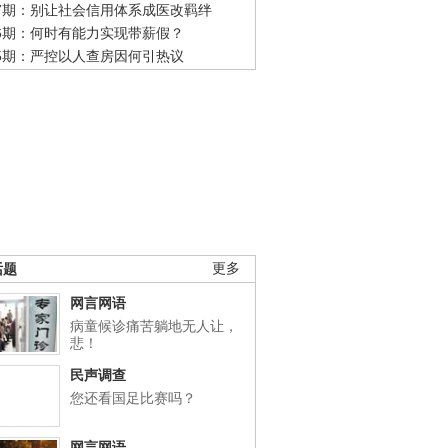
47期：别让社会信用体系成医改羁绊
46期：何时有能力实现带薪假？
45期：严控以人查房因何引热议
话题
更多
网言网语
病童候诊痛苦躺地无人让，
悲！
民声调查
您还看国足比赛吗？
网言网语