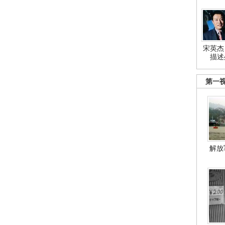
宋英杰
描述
第一
解放